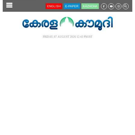
SECTIONS
ENGLISH
E-PAPER
KĀZHCHA
HOME
LATEST
FRIDAY, 07 AUGUST 2026 12.43 PM IST
AUDIO
NOTIFIED NEWS
POLL
KERALA
LOCAL
NEWS 360
CASE DIARY