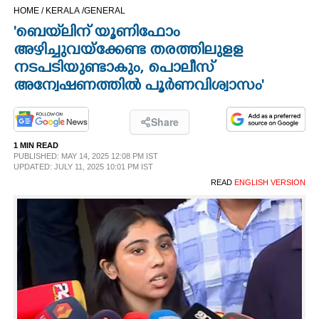
HOME /
KERALA /
GENERAL
CINEMA
'ബെയ്‌ലിന് യൂണിഫോം
അഴിച്ചുവയ്ക്കേണ്ട തരത്തിലുളള
OPINION
നടപടിയുണ്ടാകും, പൊലീസ്
അന്വേഷണത്തിൽ പൂർണവിശ്വാസം'
PHOTOS
Share
LIFESTYLE
1 MIN READ
PUBLISHED: MAY 14, 2025 12:08 PM IST
UPDATED: JULY 11, 2025 10:01 PM IST
SPIRITUAL
READ
ENGLISH VERSION
INFO+
ART
ASTRO