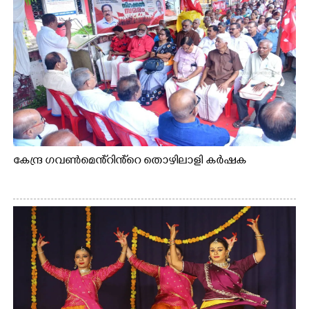
കേന്ദ്ര ഗവൺമെൻ്റിൻ്റെ തൊഴിലാളി കർഷക