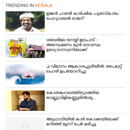
വിദ്യാഭവൻ സർദാർ
TRENDING IN
KERALA
പട്ടേൽ സഭാഗൃഹത്തിൽ
ഉമ്മൻ ചാണ്ടി കാർഷിക പുരസ്‌കാരം
എം. അക്ഷതയുടെ
ചെറുവയൽ രാമന്
നേതൃത്വത്തിൽ
അവതരിപ്പിച്ച ലയ നമൻ
കഥക് നൃത്തത്തിൽ നിന്ന്
ശബരിമല നെയ്യ് ഇടപാട് :
അന്വേഷണം മുൻ ദേവസ്വം
ഉദ്യോഗസ്ഥനിലേക്ക്
 വിമാനം ആകാശച്ചുഴിയിൽ: പൈലറ്റ്
ലഹരി ഉപയോഗിച്ചു
കോതമംഗലത്ത് തുടങ്ങിയ
വെല്ലുവിളി കണ്ണൂരിൽ ശൂ...
അട്ടപ്പാടിയിൽ കാർ കൊക്കയിലേക്ക്
മറിഞ്ഞ് മൂന്ന് പേർ മരിച്ചു