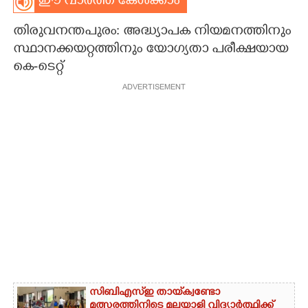
ഈ വാർത്ത കേൾക്കാം
CARTOONS
തിരുവനന്തപുരം: അദ്ധ്യാപക നിയമനത്തിനും
സ്ഥാനക്കയറ്റത്തിനും യോഗ്യതാ പരീക്ഷയായ
LITERATURE
കെ-ടെറ്റ്
ADVERTISEMENT
ZOOM
CONTACT US
സിബിഎസ്‌ഇ തായ്‌ക്വണ്ടോ
മത്സരത്തിനിടെ മലയാളി വിദ്യാർത്ഥിക്ക്