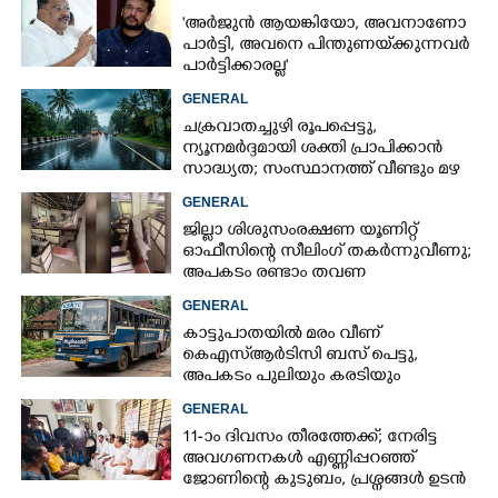
ഹൈക്കോടതി
'അർജുൻ ആയങ്കിയോ, അവനാണോ
പാർട്ടി, അവനെ പിന്തുണയ്‌ക്കുന്നവർ
പാർട്ടിക്കാരല്ല'
GENERAL
ചക്രവാതച്ചുഴി രൂപപ്പെട്ടു,
ന്യൂനമർദ്ദമായി ശക്തി പ്രാപിക്കാൻ
സാദ്ധ്യത; സംസ്ഥാനത്ത് വീണ്ടും മഴ
വരുന്നു
GENERAL
ജില്ലാ ശിശുസംരക്ഷണ യൂണിറ്റ്
ഓഫീസിന്റെ സീലിംഗ് തകർന്നുവീണു;
അപകടം രണ്ടാം തവണ
GENERAL
കാട്ടുപാതയിൽ മരം വീണ്
കെഎസ്‌ആർടിസി ബസ് പെട്ടു,
അപകടം പുലിയും കരടിയും
ഇറങ്ങുന്നിടത്ത്, പിന്നെ നടന്നത്
GENERAL
11-ാം ദിവസം തീരത്തേക്ക്; നേരിട്ട
അവഗണനകൾ എണ്ണിപ്പറഞ്ഞ്
ജോണിന്റെ കുടുബം,​ പ്രശ്നങ്ങൾ ഉടൻ