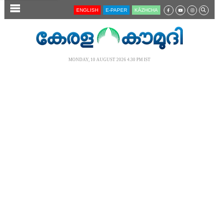
SECTIONS
ENGLISH
E-PAPER
KĀZHCHA
HOME
LATEST
MONDAY, 10 AUGUST 2026 4.30 PM IST
AUDIO
NOTIFIED NEWS
POLL
KERALA
LOCAL
NEWS 360
CASE DIARY