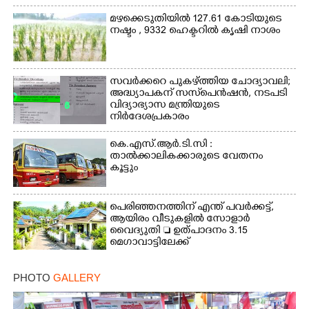
മഴക്കെടുതിയിൽ 127.61 കോടിയുടെ
നഷ്ടം , 9332 ഹെക്ടറിൽ കൃഷി നാശം
സവർക്കറെ പുകഴ്ത്തിയ ചോദ്യാവലി;
അദ്ധ്യാപകന് സസ്‌പെൻഷൻ, നടപടി
വിദ്യാഭ്യാസ മന്ത്രിയുടെ
നിർദേശപ്രകാരം
കെ.എസ്.ആർ.ടി.സി :
താൽക്കാലികക്കാരുടെ വേതനം
കൂട്ടും
പെരിഞ്ഞനത്തിന് എന്ത് പവർക്കട്ട്,​
ആയിരം വീടുകളിൽ സോളാർ
വൈദ്യുതി  ഉത്പാദനം 3.15
മെഗാവാട്ടിലേക്ക്
PHOTO
GALLERY