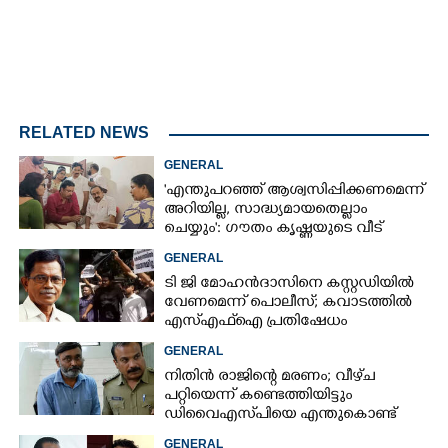
RELATED NEWS
GENERAL
'എന്തുപറഞ്ഞ് ആശ്വസിപ്പിക്കണമെന്ന്
അറിയില്ല, സാദ്ധ്യമായതെല്ലാം
ചെയ്യും': ഗൗതം കൃഷ്ണയുടെ വീട്
സന്ദർശിച്ച് മുഖ്യമന്ത്രി
GENERAL
ടി ജി മോഹൻദാസിനെ കസ്റ്റഡിയിൽ
വേണമെന്ന് പൊലീസ്; കവാടത്തിൽ
എസ്എഫ്ഐ പ്രതിഷേധം
GENERAL
നിതിൻ രാജിന്റെ മരണം; വീഴ്‌ച
പറ്റിയെന്ന് കണ്ടെത്തിയിട്ടും
ഡിവൈഎസ്‌പിയെ എന്തുകൊണ്ട്
സസ്‌പെൻഡ് ചെയ്തില്ലെന്ന്
GENERAL