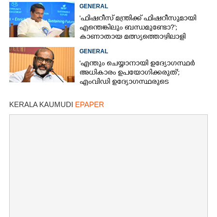
പരിഹരിക്കുമെന്ന് മന്ത്രിമാർ
GENERAL
'ഫിഷറീസ് മന്ത്രിക്ക് ഫിഷറീസുമായി
×
എന്തെങ്കിലും ബന്ധമുണ്ടോ?';
Share this link
കാണാതായ മത്സ്യത്തൊഴിലാളി
ജോണിന്റെ മകൾ
GENERAL
'എന്തും ചെയ്യാനായി ഉദ്യോഗസ്ഥർ
അധികാരം ഉപയോഗിക്കരുത്';
എംവിഡി ഉദ്യോഗസ്ഥരുടെ
സസ്‌പെൻഷൻ ശിക്ഷയല്ലെന്ന് മന്ത്രി
Copy Link
KERALA KAUMUDI
EPAPER