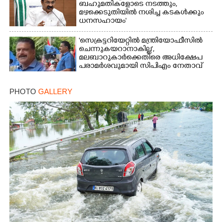
ബഹുമതികളോടെ നടത്തും,
മഴക്കെടുതിയിൽ നശിച്ച കടകൾക്കും
ധനസഹായം'
'സെക്രട്ടറിയേറ്റിൽ മന്ത്രിയോഫീസിൽ
ചെന്നുകയറാനാകില്ല',
മലബാറുകാർക്കെതിരെ അധിക്ഷേപ
പരാമർശവുമായി സിപിഎം നേതാവ്‌
PHOTO
GALLERY