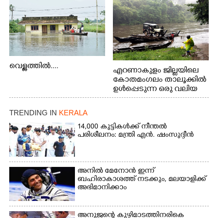
വെള്ളത്തിൽ....
എറണാകുളം ജില്ലയിലെ
കോതമംഗലം താലൂക്കിൽ
ഉൾപ്പെടുന്ന ഒരു വലിയ
ഗ്രാമപഞ്ചായത്താണ് കുട്ട
മ്പുഴ ഗ്രാമ പഞ്ചായത്ത്.
TRENDING IN
KERALA
ആദിവാസി ഊരുകളായ
വെള്ളാരംകുത്ത്,
14,000 കുട്ടികൾക്ക് നീന്തൽ
പരിശീലനം: മന്ത്രി എൻ. ഷംസുദ്ദീൻ
കത്തിപ്പാറ, ഉറിയംപെട്ടി,
തേക്കല്ല്, വെട്ടിക്കല്ല്,
മഞ്ചപ്പാറ എന്നീ ആറു
സ്ഥലങ്ങളിലേക്കുള്ള
അനിൽ മേനോൻ ഇന്ന്
പ്രധാന സഞ്ചാര
ബഹിരാകാശത്ത് നടക്കും, മലയാളിക്ക്
മാർഗമാണ് ഈ കാണുന്ന
അഭിമാനിക്കാം
കടത്ത് വള്ളം
അനുജന്റെ കുഴിമാടത്തിനരികെ