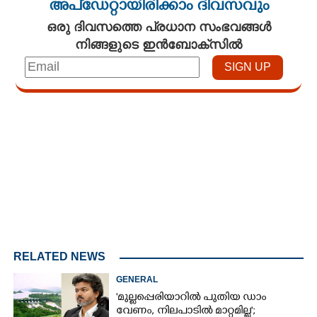
അപ്ഡേറ്റായിരിക്കാം ദിവസവും
ഒരു ദിവസത്തെ പ്രധാന സംഭവങ്ങൾ
നിങ്ങളുടെ ഇൻബോക്സിൽ
Loaded
:
4.00%
/
Mute
RELATED NEWS
GENERAL
'മുല്ലപ്പെരിയാറിൽ പുതിയ ഡാം
വേണം, നിലപാടിൽ മാറ്റമില്ല';