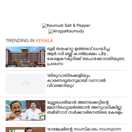
TRENDING IN
KERALA
ഭൂമി തരംമാറ്റ ഉത്തരവ് ലംഘിച്ച
ആർ.ഡി.ഒയ്ക്ക് കാൽലക്ഷം പിഴ ,​
കേരളകൗമുദിക്ക് ഹൈക്കോടതിയുടെ
പ്രശംസ
'തിരുവാതിരക്കളിയും
കാരണഭൂതനുമായി വന്നാൽ
വിവരമറിയും '
'മുല്ലപ്പെരിയാർ അണക്കെട്ടിന്റെ
ജലനിരപ്പുയർത്താൻ അനുവദിക്കില്ല';
തമിഴ്‌നാട് സർക്കാരിനെതിരെ കേരളം
'രാജേഷിന്റെ സംസ്കാരം സംസ്ഥാന