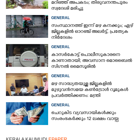
മറിഞ്ഞ് അപകടം; തിരുവനന്തപുരം
സ്വദേശി മരിച്ചു
GENERAL
സംസ്ഥാനത്ത് ഇന്ന് മഴ കനക്കും; ഏഴ്
ജില്ലകളിൽ ഓറഞ്ച് അലർട്ട്, പ്രത്യേക
നിർദേശം
GENERAL
കാസർകോട്ട് പൊലീസുകാരനെ
കാണാതായി; അവസാന മൊബൈൽ
സിഗ്നൽ മൈസൂരിൽ
GENERAL
മഴ സാദ്ധ്യതയുള്ള ജില്ലകളിൽ
മുഴുവൻസമയ കൺട്രോൾ റൂമുകൾ
പ്രവർത്തിക്കണം: മന്ത്രി
GENERAL
ചെറുകിട വ്യവസായികൾക്കും
സംരംഭകർക്കും 12 ലക്ഷം വായ്പ
×
Share this link
KERALA KAUMUDI
EPAPER