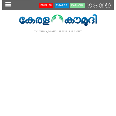
SECTIONS
ENGLISH
E-PAPER
KĀZHCHA
HOME
LATEST
THURSDAY, 06 AUGUST 2026 11.19 AM IST
AUDIO
NOTIFIED NEWS
POLL
KERALA
LOCAL
NEWS 360
CASE DIARY