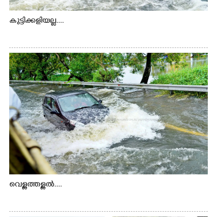
കുട്ടിക്കളിയല്ല....
വെള്ളത്തള്ളൽ....