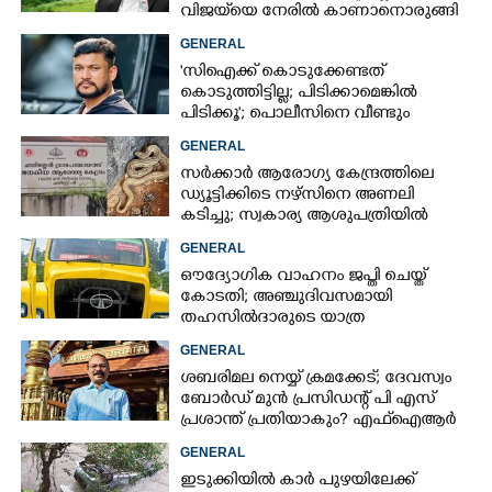
വിജയ്‌യെ നേരിൽ കാണാനൊരുങ്ങി
കേരള സർക്കാർ
GENERAL
'സിഐക്ക് കൊടുക്കേണ്ടത്
കൊടുത്തിട്ടില്ല; പിടിക്കാമെങ്കിൽ
പിടിക്കൂ'; പൊലീസിനെ വീണ്ടും
വെല്ലുവിളിച്ച് അർജുൻ ആയങ്കി
GENERAL
സർക്കാർ ആരോഗ്യ കേന്ദ്രത്തിലെ
ഡ്യൂട്ടിക്കിടെ നഴ്സിനെ അണലി
കടിച്ചു; സ്വകാര്യ ആശുപത്രിയിൽ
ചികിത്സയിൽ
GENERAL
ഔദ്യോഗിക വാഹനം ജപ്തി ചെയ്ത്
കോടതി; അഞ്ചുദിവസമായി
തഹസിൽദാരുടെ യാത്ര
ടിപ്പർ ലോറിയിൽ
GENERAL
ശബരിമല നെയ്യ് ക്രമക്കേട്; ദേവസ്വം
ബോർഡ് മുൻ പ്രസിഡന്റ് പി എസ്
പ്രശാന്ത് പ്രതിയാകും? എഫ്ഐആർ
ഇന്ന് കോടതിയിൽ
GENERAL
ഇടുക്കിയിൽ കാർ പുഴയിലേക്ക്