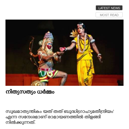
CINEMA
LATEST NEWS
MOST READ
OPINION
PHOTOS
LIFESTYLE
SPIRITUAL
INFO+
നിത്യസത്യം ധർമ്മം
ART
സുഖമാത്യന്തികം യത് തത് ബുദ്ധിഗ്രാഹ്യമതീന്ദ്രിയം'
എന്ന സന്ദേശമാണ് രാമായണത്തിൽ തിളങ്ങി
ASTRO
നിൽക്കുന്നത്.