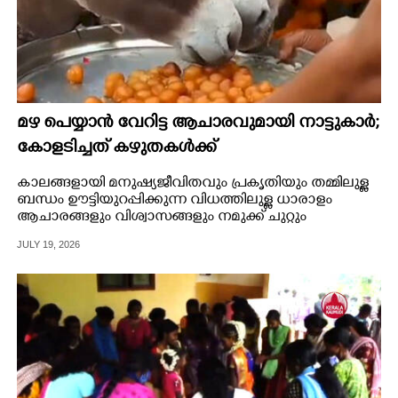
മഴ പെയ്യാൻ വേറിട്ട ആചാരവുമായി നാട്ടുകാർ;
കോളടിച്ചത് കഴുതകൾക്ക്
കാലങ്ങളായി മനുഷ്യജീവിതവും പ്രകൃതിയും തമ്മിലുള്ള
ബന്ധം ഊട്ടിയുറപ്പിക്കുന്ന വിധത്തിലുള്ള ധാരാളം
ആചാരങ്ങളും വിശ്വാസങ്ങളും നമുക്ക് ചുറ്റും
നിലനിൽക്കുന്നുണ്ട്.
JULY 19, 2026