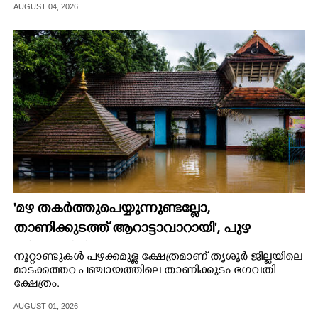
AUGUST 04, 2026
CARTOONS
LITERATURE
ZOOM
CONTACT US
'മഴ തകർത്തുപെയ്യുന്നുണ്ടല്ലോ,​
താണിക്കുടത്ത് ആറാട്ടാവാറായി', പുഴ
ശ്രീകോവിലിലെത്തുന്ന അപൂർവ്വ കാഴ്ച
നൂറ്റാണ്ടുകൾ പഴക്കമുള്ള ക്ഷേത്രമാണ് തൃശൂ‌ർ ജില്ലയിലെ
മാടക്കത്തറ പഞ്ചായത്തിലെ താണിക്കുടം ഭഗവതി
ക്ഷേത്രം.
AUGUST 01, 2026