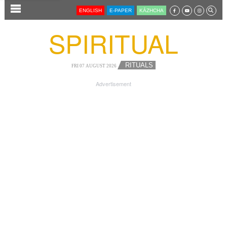
SECTIONS
ENGLISH
E-PAPER
KĀZHCHA
HOME
SPIRITUAL
LATEST
AUDIO
RITUALS
FRI 07 AUGUST 2026
NOTIFIED NEWS
Advertisement
POLL
KERALA
LOCAL
NEWS 360
CASE DIARY