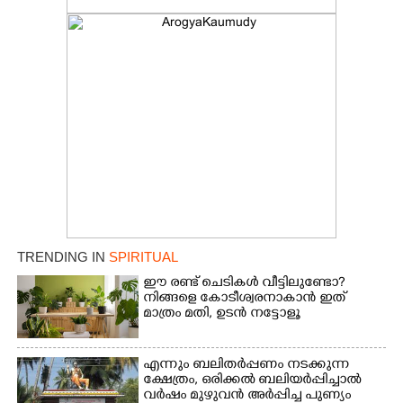
TRENDING IN
SPIRITUAL
ഈ രണ്ട് ചെടികൾ വീട്ടിലുണ്ടോ?​
നിങ്ങളെ കോടീശ്വരനാകാൻ ഇത്
മാത്രം മതി,​ ഉടൻ നട്ടോളൂ
എന്നും ബലിതർപ്പണം നടക്കുന്ന
ക്ഷേത്രം,​ ഒരിക്കൽ ബലിയർപ്പിച്ചാൽ
വർഷം മുഴുവൻ അർപ്പിച്ച പുണ്യം