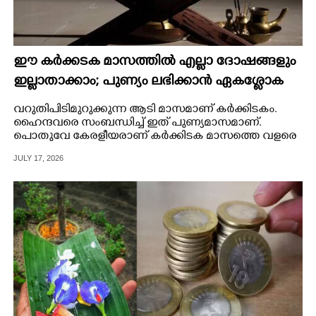
ഈ കർക്കടക മാസത്തിൽ എല്ലാ ദോഷങ്ങളും
ഇല്ലാതാക്കാം; പുണ്യം ലഭിക്കാൻ ഏകശ്ളോക
രാമായണം
വറുതിപിടിമുറുക്കുന്ന ആടി മാസമാണ് കർക്കിടകം.
ഹൈന്ദവരെ സംബന്ധിച്ച് ഇത് പുണ്യമാസമാണ്.
പൊതുവേ കേരളീയരാണ് കർക്കിടക മാസത്തെ വളരെ
ശ്രദ്ധയോടുകൂടി ആചരിക്കുന്നത്.
JULY 17, 2026