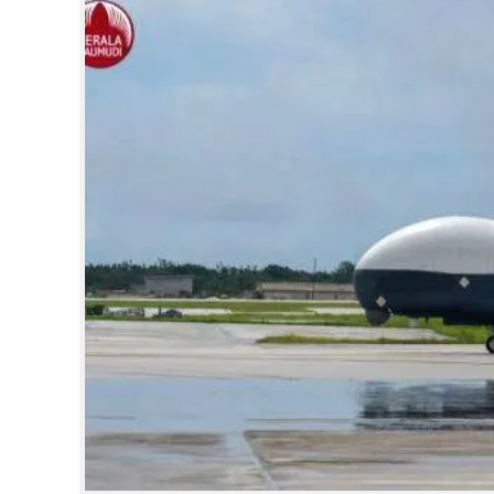
CINEMA
OPINION
PHOTOS
LIFESTYLE
SPIRITUAL
INFO+
ART
ASTRO