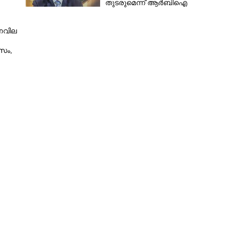
തുടരുമെന്ന് ആർബിഐ
ർണവില
സം,
Copy Link
്ങളേക്കാൾ വിലയുള്ള
, സ്ഥിരീകരിച്ച് യു.എസ്