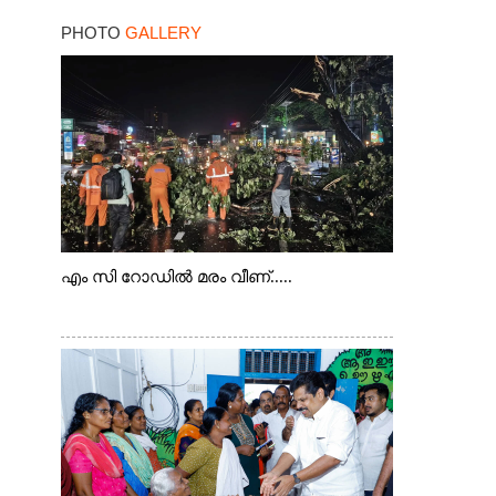
PHOTO
GALLERY
എം സി റോഡിൽ മരം വീണ്.....