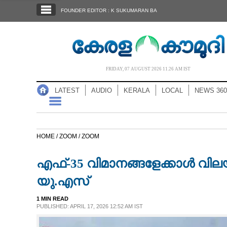
SECTIONS
FOUNDER EDITOR : K SUKUMARAN BA
HOME
LATEST
AUDIO
FRIDAY, 07 AUGUST 2026 11.26 AM IST
NOTIFIED NEWS
LATEST
AUDIO
KERALA
LOCAL
NEWS 360
POLL
KERALA
HOME /
ZOOM /
ZOOM
LOCAL
എഫ്-35 വിമാനങ്ങളേക്കാൾ വിലയ
NEWS 360
യു.എസ്
1 MIN READ
CASE DIARY
PUBLISHED: APRIL 17, 2026 12:52 AM IST