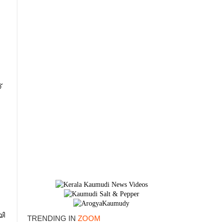
്
×
യി
TRENDING IN
ZOOM