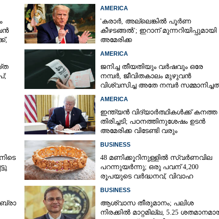
AMERICA
ം
'കരാർ, അല്ലെങ്കിൽ പൂർണ
 വൻ
കീഴടങ്ങൽ'; ഇറാന് മുന്നറിയിപ്പുമായി
്,
അമേരിക്ക
AMERICA
‌ത
ജനിച്ച തീയതിയും വർഷവും ഒരേ
്;
നമ്പർ, ജീവിതകാലം മുഴുവൻ
വിശ്വസിച്ച അതേ നമ്പർ സമ്മാനിച്ചത
കോടികളുടെ ഭാഗ്യം
AMERICA
ഇന്ത്യൻ വിദ്യാർത്ഥികൾക്ക് കനത്ത
തിരിച്ചടി; പഠനത്തിനുശേഷം ഉടൻ
അമേരിക്ക വിടേണ്ടി വരും
ാൻ
BUSINESS
നിടെ
48 മണിക്കൂറിനുള്ളിൽ സ്വർണവില
്ടു
പറന്നുയർന്നു; ഒരു പവന് 4,200
രൂപയുടെ വർദ്ധനവ്, വിവാഹ
സീസണിൽ കനത്ത തിരിച്ചടി
BUSINESS
​ ബ്രാ​
ആശ്വാസ തീരുമാനം; പലിശ
Share this link
നിരക്കിൽ മാറ്റമില്ല, 5.25 ശതമാനമാ