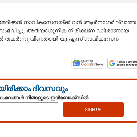
അമേരിക്കൻ നാവികസേനയ്ക്ക് വൻ ആൾനാശമില്ലാത്ത
സംഭവിച്ചു. അത്യാധുനിക നിരീക്ഷണ ഡ്രോണായ
ൽ തകർന്നു വീണതായി യു.എസ് നാവികസേന
യിരിക്കാം ദിവസവും
 സംഭവങ്ങൾ നിങ്ങളുടെ ഇൻബോക്സിൽ