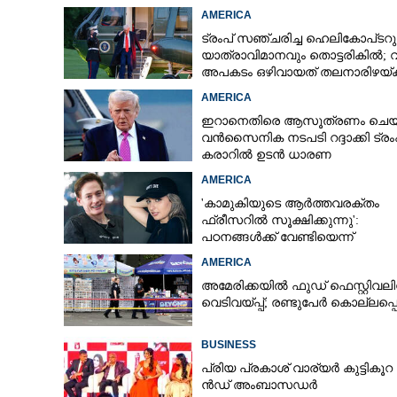
AMERICA
ട്രംപ് സഞ്ചരിച്ച ഹെലികോപ്‌ടറു
യാത്രാവിമാനവും തൊട്ടരികിൽ;
അപകടം ഒഴിവായത് തലനാരിഴയ്‌ക്ക
അന്വേഷണം
AMERICA
ഇറാനെതിരെ ആസൂത്രണം ചെയ്
വൻസൈനിക നടപടി റദ്ദാക്കി ട്രംപ
കരാറിൽ ഉടൻ ധാരണ
AMERICA
'കാമുകിയുടെ ആർത്തവരക്തം
ഫ്രീസറിൽ സൂക്ഷിക്കുന്നു':
പഠനങ്ങൾക്ക് വേണ്ടിയെന്ന്
വിശദീകരണം,​ ചർച്ചയായി ബ്രയ
AMERICA
ജോൺസന്റെ പോസ്റ്റ്
അമേരിക്കയിൽ ഫുഡ് ഫെസ്റ്റിവലി
വെടിവയ്‌പ്പ്; രണ്ടുപേർ കൊല്ലപ്പെട
BUSINESS
പ്രി​യ​ ​പ്ര​കാ​ശ് ​വാ​ര്യർ കു​ട്ടി​കൂ​റ​ 
ൻ​ഡ് ​അം​ബാ​സ​ഡ​ർ