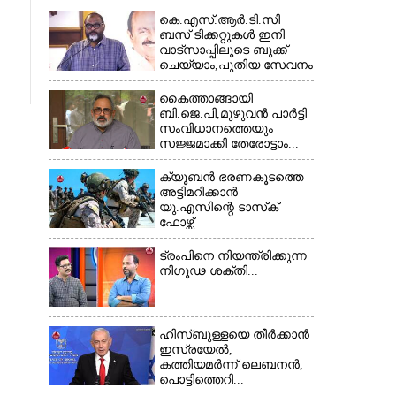
കെ.എസ്.ആർ.ടി.സി
ബസ് ടിക്കറ്റുകൾ ഇനി
വാട്സാപ്പിലൂടെ ബുക്ക്
ചെയ്യാം,പുതിയ സേവനം
തുടങ്ങി...
കൈത്താങ്ങായി
ബി.ജെ.പി,മുഴുവൻ പാർട്ടി
സംവിധാനത്തെയും
സജ്ജമാക്കി തേരോട്ടാം...
ക്യൂബൻ ഭരണകൂടത്തെ
അട്ടിമറിക്കാൻ
യു.എസിന്റെ ടാസ്‌ക്
ഫോഴ്സ്
ട്രംപിനെ നിയന്ത്രിക്കുന്ന
നിഗൂഢ ശക്തി...
ഹിസ്ബുള്ളയെ തീർക്കാൻ
ഇസ്രയേൽ,
കത്തിയമർന്ന് ലെബനൻ,
പൊട്ടിത്തെറി...