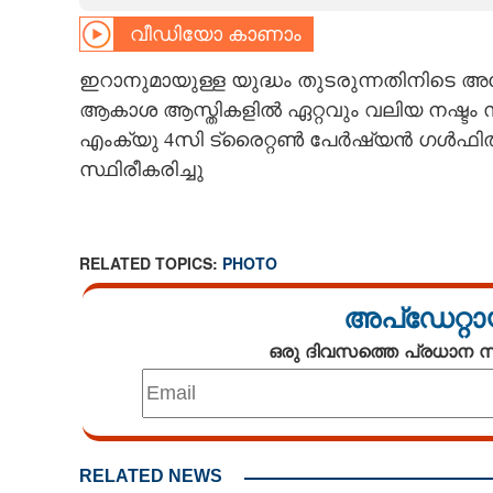
വീഡിയോ കാണാം
CARTOONS
ഇറാനുമായുള്ള യുദ്ധം തുടരുന്നതിനിടെ 
LITERATURE
ആകാശ ആസ്തികളിൽ ഏറ്റവും വലിയ നഷ്ടം 
എംക്യു 4സി ട്രൈറ്റൺ പേർഷ്യൻ ഗൾഫി
ZOOM
സ്ഥിരീകരിച്ചു
CONTACT US
RELATED TOPICS:
PHOTO
അപ്ഡേറ്റാ
ഒരു ദിവസത്തെ പ്രധാന
RELATED NEWS