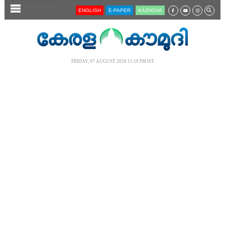
SECTIONS
ENGLISH
E-PAPER
KĀZHCHA
HOME
LATEST
FRIDAY, 07 AUGUST 2026 11.19 PM IST
AUDIO
NOTIFIED NEWS
POLL
KERALA
LOCAL
NEWS 360
CASE DIARY