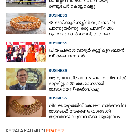
ഫെസ്റ്റിവലിനിടെ വെടിവയ്‌പ്പ്;
രണ്ടുപേർ കൊല്ലപ്പെട്ടു
BUSINESS
48 മണിക്കൂറിനുള്ളിൽ സ്വർണവില
പറന്നുയർന്നു; ഒരു പവന് 4,200
രൂപയുടെ വർദ്ധനവ്, വിവാഹ
സീസണിൽ കനത്ത തിരിച്ചടി
BUSINESS
പ്രി​യ​ ​പ്ര​കാ​ശ് ​വാ​ര്യർ കു​ട്ടി​കൂ​റ​ ​ ബ്രാ​ൻ​
ഡ് ​അം​ബാ​സ​ഡ​ർ
BUSINESS
ആശ്വാസ തീരുമാനം; പലിശ നിരക്കിൽ
മാറ്റമില്ല, 5.25 ശതമാനമായി
തുടരുമെന്ന് ആർബിഐ
BUSINESS
വിലക്കയറ്റത്തിന് ബ്രേക്ക്, സ്വർണവില
താഴേക്ക്: ആഭരണം വാങ്ങാൻ
തയ്യാറെടുക്കുന്നവർക്ക് ആശ്വാസം,
ഇന്നത്തെ നിരക്കറിയാം
KERALA KAUMUDI
EPAPER