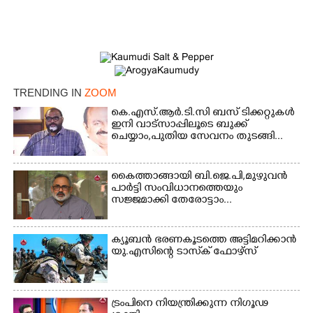
×
Share this link
TRENDING IN
ZOOM
കെ.എസ്.ആർ.ടി.സി ബസ് ടിക്കറ്റുകൾ
ഇനി വാട്സാപ്പിലൂടെ ബുക്ക്
ചെയ്യാം,പുതിയ സേവനം തുടങ്ങി...
Copy Link
കൈത്താങ്ങായി ബി.ജെ.പി,മുഴുവൻ
പാർട്ടി സംവിധാനത്തെയും
സജ്ജമാക്കി തേരോട്ടാം...
ക്യൂബൻ ഭരണകൂടത്തെ അട്ടിമറിക്കാൻ
യു.എസിന്റെ ടാസ്‌ക് ഫോഴ്സ്
ട്രംപിനെ നിയന്ത്രിക്കുന്ന നിഗൂഢ