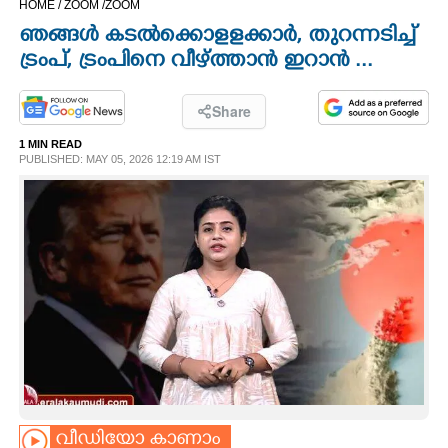
HOME /
ZOOM /
ZOOM
CINEMA
ഞങ്ങൾ കടൽക്കൊളളക്കാർ, തുറന്നടിച്ച്
ട്രംപ്, ട്രംപിനെ വീഴ്ത്താൻ ഇറാൻ ...
OPINION
Share
PHOTOS
1 MIN READ
PUBLISHED: MAY 05, 2026 12:19 AM IST
LIFESTYLE
SPIRITUAL
INFO+
ART
ASTRO
വീഡിയോ കാണാം