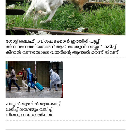
ഗോട്ട് ലൈഫ് ...വിശപ്പടക്കാൻ ഇത്തിരി പുല്ല്
തിന്നാനെത്തിയതാണ് ആട്. തെരുവ് നായ്ക്കൾ കടിച്ച്
കീറാൻ വന്നതോടെ വയറിന്റെ ആന്തൽ മറന്ന് ജീവന്
വേണ്ടിയായി ഓട്ടം. എറണാകുളം വാത്തുരുത്തിയിൽ
നിന്നുള്ള കാഴ്ച
ചാറ്റൽ മഴയിൽ മഴക്കോട്ട്
ധരിച്ച് ലഗേജും വലിച്ച്
നീങ്ങുന്ന യുവതികൾ.
എറണാകുളം മേനകയിൽ
നിന്നുള്ള കാഴ്ച