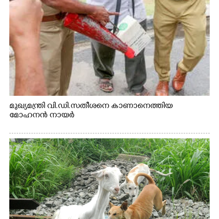
മുഖ്യമന്ത്രി വി.ഡി.സതീശനെ കാണാനെത്തിയ
മോഹനൻ നായർ