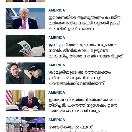
AMERICA
ഇറാനെതിരെ ആസൂത്രണം ചെയ്‌ത
വൻസൈനിക നടപടി റദ്ദാക്കി ട്രംപ്;
കരാറിൽ ഉടൻ ധാരണ
AMERICA
ജനിച്ച തീയതിയും വർഷവും ഒരേ
നമ്പർ, ജീവിതകാലം മുഴുവൻ
വിശ്വസിച്ച അതേ നമ്പർ സമ്മാനിച്ചത്
കോടികളുടെ ഭാഗ്യം
AMERICA
'കാമുകിയുടെ ആർത്തവരക്തം
ഫ്രീസറിൽ സൂക്ഷിക്കുന്നു':
പഠനങ്ങൾക്ക് വേണ്ടിയെന്ന്
വിശദീകരണം,​ ചർച്ചയായി ബ്രയാൻ
AMERICA
ജോൺസന്റെ പോസ്റ്റ്
ഇന്ത്യൻ വിദ്യാർത്ഥികൾക്ക് കനത്ത
തിരിച്ചടി; പഠനത്തിനുശേഷം ഉടൻ
അമേരിക്ക വിടേണ്ടി വരും
AMERICA
അമേരിക്കയിൽ ഫുഡ്