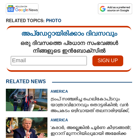
RELATED TOPICS:
PHOTO
അപ്ഡേറ്റായിരിക്കാം ദിവസവും
ഒരു ദിവസത്തെ പ്രധാന സംഭവങ്ങൾ
നിങ്ങളുടെ ഇൻബോക്സിൽ
RELATED NEWS
AMERICA
ട്രംപ് സഞ്ചരിച്ച ഹെലികോപ്‌ടറും
യാത്രാവിമാനവും തൊട്ടരികിൽ; വൻ
അപകടം ഒഴിവായത് തലനാരിഴയ്‌ക്ക്,
അന്വേഷണം
AMERICA
'കരാർ, അല്ലെങ്കിൽ പൂർണ കീഴടങ്ങൽ';
ഇറാന് മുന്നറിയിപ്പുമായി അമേരിക്ക