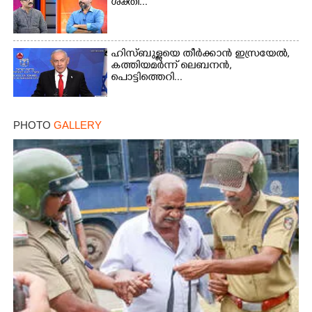
ശക്തി...
ഹിസ്ബുള്ളയെ തീർക്കാൻ ഇസ്രയേൽ,
കത്തിയമർന്ന് ലെബനൻ,
പൊട്ടിത്തെറി...
PHOTO
GALLERY