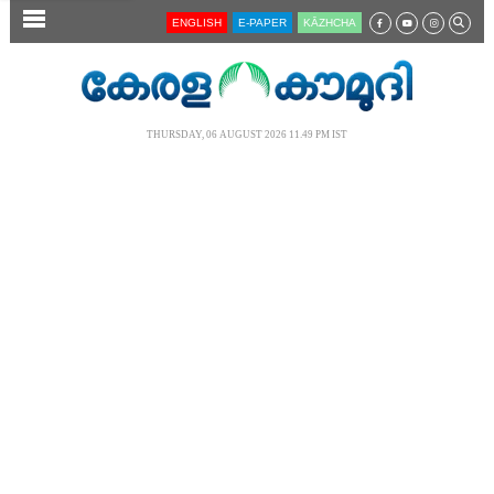
SECTIONS
ENGLISH
E-PAPER
KĀZHCHA
HOME
LATEST
THURSDAY, 06 AUGUST 2026 11.49 PM IST
AUDIO
NOTIFIED NEWS
POLL
KERALA
LOCAL
NEWS 360
CASE DIARY