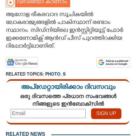
വീഡിയോ കാണാം
CARTOONS
ആഗോള ഭീകരവാദ സൂചികയിൽ
ലോകരാജ്യങ്ങളിൽ പാകിസ്ഥാന് രണ്ടാം
LITERATURE
സ്ഥാനം. സിഡ്നിയിലെ ഇൻസ്റ്റിറ്റിയൂട്ട് ഫോർ
ഇക്കണോമിക്സ് ആൻഡ് പീസ് പുറത്തിറക്കിയ
റിപ്പോർട്ടിലാണിത്.
ZOOM
CONTACT US
RELATED TOPICS:
PHOTO
,
S
അപ്ഡേറ്റായിരിക്കാം ദിവസവും
ഒരു ദിവസത്തെ പ്രധാന സംഭവങ്ങൾ
നിങ്ങളുടെ ഇൻബോക്സിൽ
RELATED NEWS