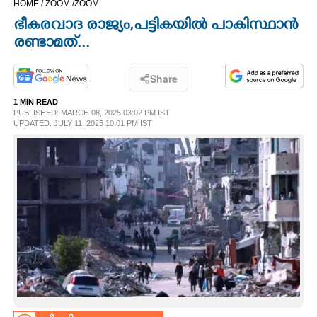
HOME /
ZOOM /
ZOOM
CINEMA
ഭീകരവാദ രാജ്യം,പട്ടികയിൽ പാകിസ്ഥാൻ
രണ്ടാമത്...
OPINION
Share
PHOTOS
1 MIN READ
PUBLISHED: MARCH 08, 2025 03:02 PM IST
UPDATED: JULY 11, 2025 10:01 PM IST
LIFESTYLE
SPIRITUAL
INFO+
ART
ASTRO