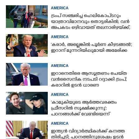
AMERICA
ട്രംപ് സഞ്ചരിച്ച ഹെലികോപ്‌ടറും
യാത്രാവിമാനവും തൊട്ടരികിൽ; വൻ
അപകടം ഒഴിവായത് തലനാരിഴയ്‌ക്ക്,
അന്വേഷണം
AMERICA
'കരാർ, അല്ലെങ്കിൽ പൂർണ കീഴടങ്ങൽ';
ഇറാന് മുന്നറിയിപ്പുമായി അമേരിക്ക
AMERICA
ഇറാനെതിരെ ആസൂത്രണം ചെയ്‌ത
വൻസൈനിക നടപടി റദ്ദാക്കി ട്രംപ്;
കരാറിൽ ഉടൻ ധാരണ
AMERICA
'കാമുകിയുടെ ആർത്തവരക്തം
ഫ്രീസറിൽ സൂക്ഷിക്കുന്നു':
പഠനങ്ങൾക്ക് വേണ്ടിയെന്ന്
വിശദീകരണം,​ ചർച്ചയായി ബ്രയാൻ
AMERICA
ജോൺസന്റെ പോസ്റ്റ്
ഇന്ത്യൻ വിദ്യാർത്ഥികൾക്ക് കനത്ത
തിരിച്ചടി; പഠനത്തിനുശേഷം ഉടൻ