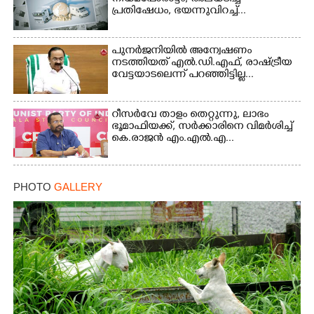
പ്രതിഷേധം, ഭയന്നുവിറച്ച്...
പുനർജനിയിൽ അന്വേഷണം
നടത്തിയത് എൽ.ഡി.എഫ്, രാഷ്ട്രീയ
വേട്ടയാടലെന്ന് പറഞ്ഞിട്ടില്ല...
റീസർവേ താളം തെറ്റുന്നു, ലാഭം
ഭൂമാഫിയക്ക്, സർക്കാരിനെ വിമർശിച്ച്
കെ.രാജൻ എം.എൽ.എ...
PHOTO
GALLERY