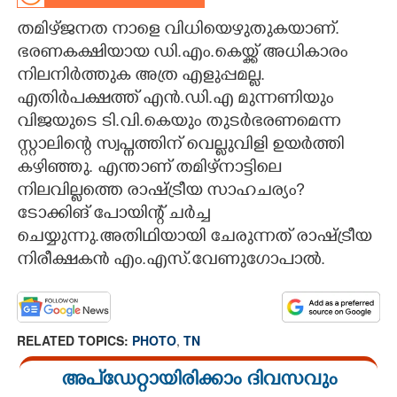
തമിഴ്ജനത നാളെ വിധിയെഴുതുകയാണ്.
CARTOONS
ഭരണകക്ഷിയായ ഡി.എം.കെയ്ക്ക് അധികാരം
നിലനിർത്തുക അത്ര എളുപ്പമല്ല.
LITERATURE
എതിർപക്ഷത്ത് എൻ.ഡി.എ മുന്നണിയും
വിജയുടെ ടി.വി.കെയും തുടർഭരണമെന്ന
ZOOM
സ്റ്റാലിന്റെ സ്വപ്നത്തിന് വെല്ലുവിളി ഉയർത്തി
കഴിഞ്ഞു. എന്താണ് തമിഴ്നാട്ടിലെ
CONTACT US
നിലവില്ലത്തെ രാഷ്ട്രീയ സാഹചര്യം?​
ടോക്കിങ് പോയിന്റ് ചർച്ച
ചെയ്യുന്നു.അതിഥിയായി ചേരുന്നത് രാഷ്ട്രീയ
നിരീക്ഷകൻ എം.എസ്.വേണുഗോപാൽ.
RELATED TOPICS:
PHOTO
,
TN
അപ്ഡേറ്റായിരിക്കാം ദിവസവും