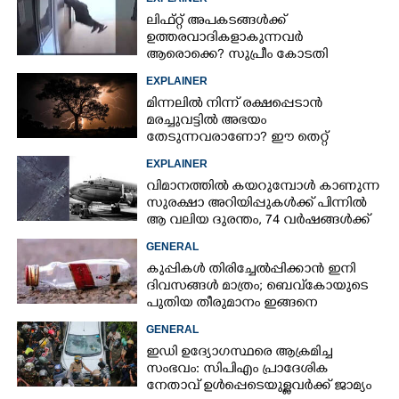
ലിഫ്റ്റ് അപകടങ്ങൾക്ക്
ഉത്തരവാദികളാകുന്നവർ
ആരൊക്കെ?​ സുപ്രീം കോടതി
വിധിയിലെ നിരീക്ഷണം ഇങ്ങനെ
EXPLAINER
മിന്നലിൽ നിന്ന് രക്ഷപ്പെടാൻ
മരച്ചുവട്ടിൽ അഭയം
തേടുന്നവരാണോ? ഈ തെറ്റ്
ആവർത്തിച്ചാൽ ജീവന് തന്നെ
EXPLAINER
ഭീഷണിയാകും
വിമാനത്തിൽ കയറുമ്പോൾ കാണുന്ന
സുരക്ഷാ അറിയിപ്പുകൾക്ക് പിന്നിൽ
ആ വലിയ ദുരന്തം, 74 വർഷങ്ങൾക്ക്
ശേഷം രഹസ്യം പുറത്ത്
GENERAL
കുപ്പികൾ തിരിച്ചേൽപ്പിക്കാൻ ഇനി
ദിവസങ്ങൾ മാത്രം; ബെവ്‌കോയുടെ
പുതിയ തീരുമാനം ഇങ്ങനെ
GENERAL
ഇഡി ഉദ്യോഗസ്ഥരെ ആക്രമിച്ച
സംഭവം: സിപിഎം പ്രാദേശിക
നേതാവ് ഉൾപ്പെടെയുള്ളവർക്ക് ജാമ്യം