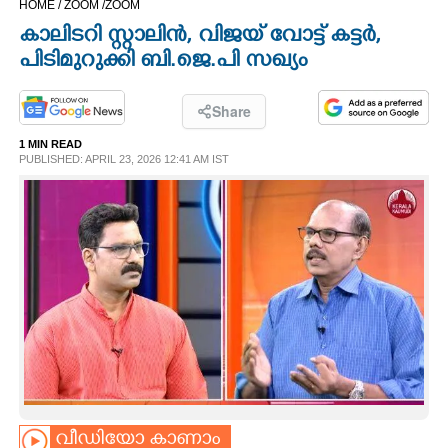
HOME /
ZOOM /
ZOOM
CINEMA
കാലിടറി സ്റ്റാലിൻ, വിജയ് വോട്ട് കട്ടർ,
പിടിമുറുക്കി ബി.ജെ.പി സഖ്യം
OPINION
Share
PHOTOS
1 MIN READ
PUBLISHED: APRIL 23, 2026 12:41 AM IST
LIFESTYLE
SPIRITUAL
INFO+
ART
ASTRO
വീഡിയോ കാണാം