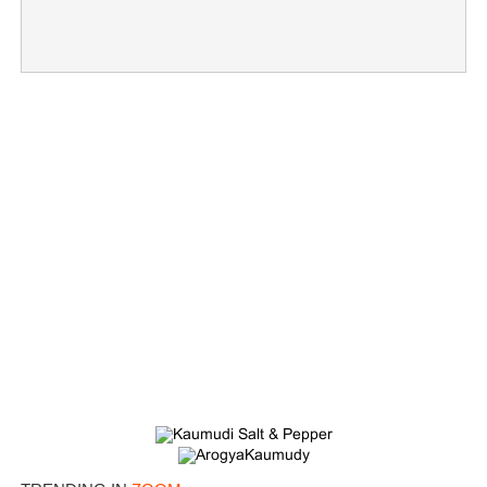
×
Share this link
Copy Link