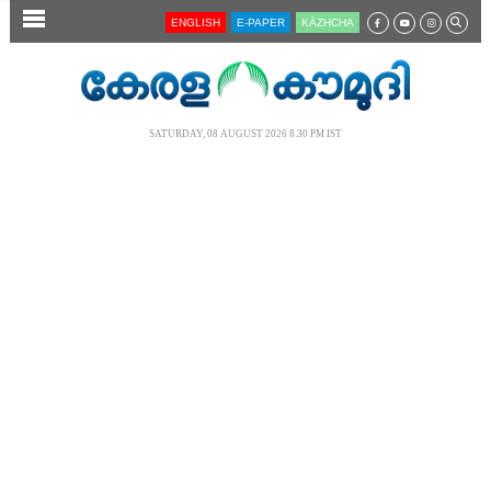
SECTIONS
ENGLISH
E-PAPER
KĀZHCHA
HOME
LATEST
SATURDAY, 08 AUGUST 2026 8.30 PM IST
AUDIO
NOTIFIED NEWS
POLL
KERALA
LOCAL
NEWS 360
CASE DIARY