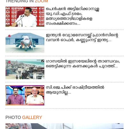
TRENDING IN
ZOOM
പെൻഷൻ അട്ടിമറിക്കാനുള്ള
യു.ഡി.എഫ് ശ്രമം,
മത്സ്യത്തൊഴിലാളികളെ
സംരക്ഷിക്കണം...
ഇന്ത്യൻ വ്യോമസേനയ്ക്ക് ഫ്രാൻസിന്റെ
വമ്പൻ ഓഫർ, കണ്ണുംനട്ട് ഇന്ത്യ...
ഗാസയിൽ ഇസ്രയേലിന്റെ താണ്ഡവം,
ഞെട്ടിക്കുന്ന കണക്കുകൾ പുറത്ത്...
സി.ജെ.പിക്ക് രാഷ്ട്രീയത്തിൽ
ആയുസില്ല...
PHOTO
GALLERY