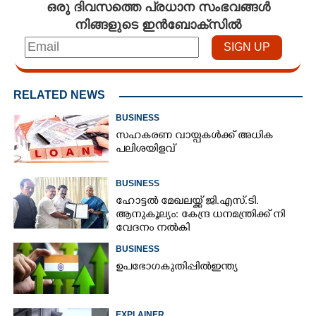
ഒരു ദിവസത്തെ പ്രധാന സംഭവങ്ങൾ
നിങ്ങളുടെ ഇൻബോക്സിൽ
RELATED NEWS
BUSINESS
സഹകരണ വായ്പകൾക്ക് അധിക
പലിശയിളവ്
BUSINESS
ഹോട്ടൽ മേഖലയ്ക്ക് ജി​.എസ്.ടി​.
ആനുകൂല്യം: കേന്ദ്ര ധനമന്ത്രി​ക്ക് നി​
വേദനം നൽകി​
BUSINESS
ഉ​പ​ഭോ​ഗ​ ​കു​തി​പ്പി​ൽ​ ​ഇ​ന്ത്യ​
EXPLAINER