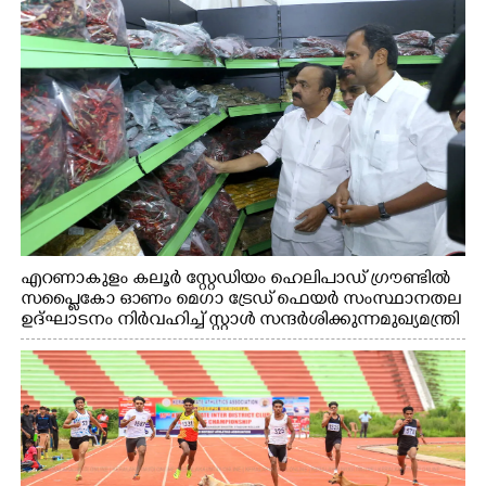
എറണാകുളം കലൂർ സ്റ്റേഡിയം ഹെലിപാഡ് ഗ്രൗണ്ടിൽ
സപ്ളൈകോ ഓണം മെഗാ ട്രേഡ് ഫെയർ സംസ്ഥാനതല
ഉദ്ഘാടനം നിർവഹിച്ച് സ്റ്റാൾ സന്ദർശിക്കുന്ന മുഖ്യമന്ത്രി
വി.ഡി. സതീശൻ. മന്ത്രി അനൂപ് ജേക്കബ് സമീപം