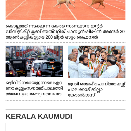
കൊല്ലത്ത് നടക്കുന്ന കേരള സംസ്ഥാന ഇന്റർ
ഡിസ്ട്രിക്റ്റ് ക്ലബ് അത്‌ലറ്റിക് ചാമ്പ്യൻഷിപ്പിൽ അണ്ടർ 20
ആൺകുട്ടികളുടെ 200 മീറ്റർ ഓട്ടം ഫൈനൽ
മത്സരത്തിനിടെ സിന്തറ്റിക് ട്രാക്കിന് കുറുകെ ഓടുന്ന
നായകൾ.
ഒഴിവ് ദിനമായ ഇന്നലെ എറ
മന്ത്രി രമേശ് ചെന്നിത്തലയ്ക്ക്
ണാകുളം സൗത്ത് പാലത്തി
പാലക്കാട് ജില്ലാ
ൽ അനുഭവപ്പെട്ട ഗതാഗത
കോൺഗ്രസ്
ക്കുരുക്ക്
KERALA KAUMUDI