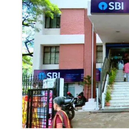
CINEMA
OPINION
PHOTOS
LIFESTYLE
SPIRITUAL
INFO+
ART
ASTRO