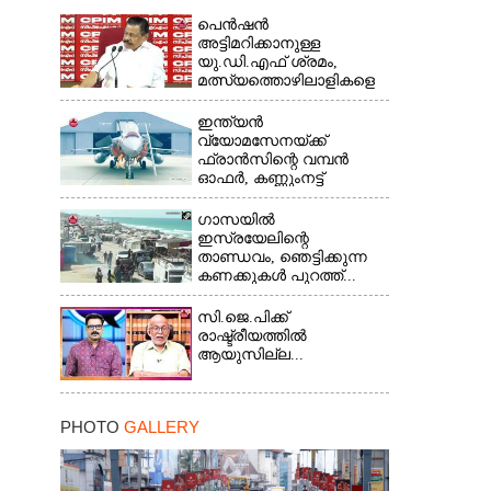
പെൻഷൻ
അട്ടിമറിക്കാനുള്ള
യു.ഡി.എഫ് ശ്രമം,
മത്സ്യത്തൊഴിലാളികളെ
സംരക്ഷിക്കണം...
ഇന്ത്യൻ
വ്യോമസേനയ്ക്ക്
ഫ്രാൻസിന്റെ വമ്പൻ
ഓഫർ, കണ്ണുംനട്ട്
ഇന്ത്യ...
ഗാസയിൽ
ഇസ്രയേലിന്റെ
താണ്ഡവം, ഞെട്ടിക്കുന്ന
കണക്കുകൾ പുറത്ത്...
സി.ജെ.പിക്ക്
രാഷ്ട്രീയത്തിൽ
ആയുസില്ല...
PHOTO
GALLERY