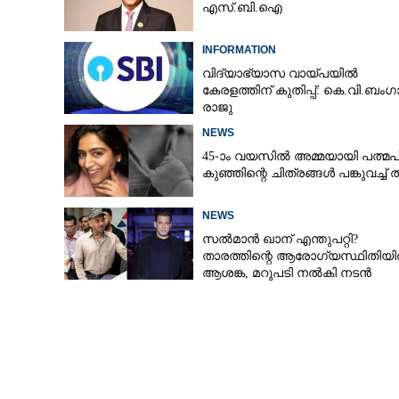
എസ്.ബി.ഐ
INFORMATION
വിദ്യാഭ്യാസ വായ്പയിൽ
കേരളത്തിന് കുതിപ്പ്: കെ.വി.ബംഗ
രാജു
NEWS
45-ാം വയസിൽ അമ്മയായി പത്മപ്
കുഞ്ഞിന്റെ ചിത്രങ്ങൾ പങ്കുവച്ച് 
NEWS
സൽമാൻ ഖാന് എന്തുപറ്റി?
താരത്തിന്റെ ആരോഗ്യസ്ഥിതിയ
ആശങ്ക, മറുപടി നൽകി നടൻ