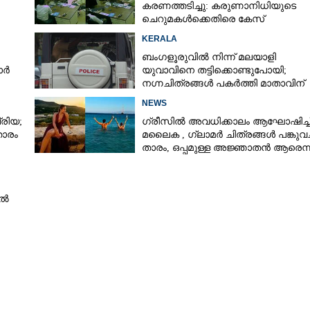
കരണത്തടിച്ചു: കരുണാനിധിയുടെ
ചെറുമകൾക്കെതിരെ കേസ്
KERALA
ബംഗളൂരുവിൽ നിന്ന് മലയാളി
ാർ
യുവാവിനെ തട്ടിക്കൊണ്ടുപോയി;
നഗ്നചിത്രങ്ങൾ പകർത്തി മാതാവിന്
അയച്ചു
NEWS
രിയ;
ഗ്രീസിൽ അവധിക്കാലം ആഘോഷിച്ച
താരം
മലൈക ,​ ഗ്ലാമർ ചിത്രങ്ങൾ പങ്കുവച്
താരം,​ ഒപ്പമുള്ള അജ്ഞാതൻ ആരെന്ന
ആരാധകർ
ിൽ
Share this link