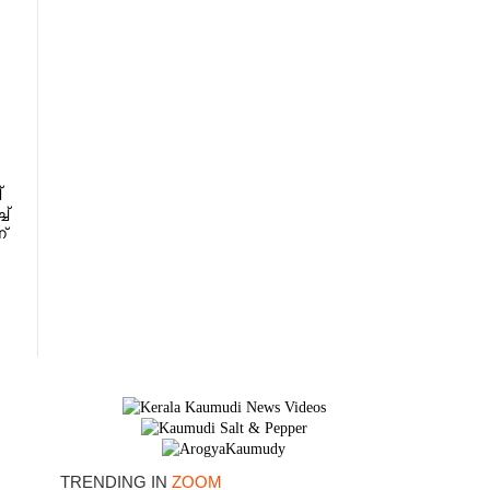
്
ച്
്
×
TRENDING IN
ZOOM