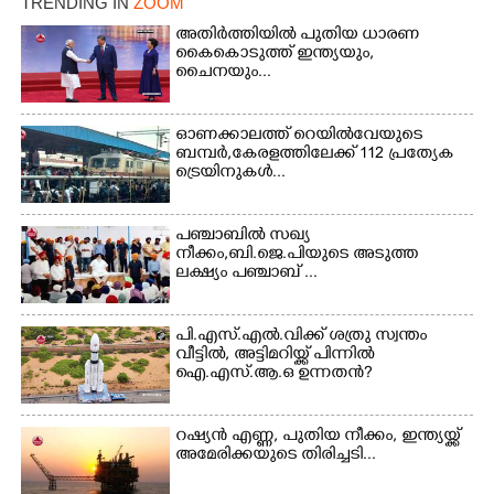
TRENDING IN
ZOOM
അതിർത്തിയിൽ പുതിയ ധാരണ
Copy Link
കൈകൊടുത്ത് ഇന്ത്യയും,
ചൈനയും...
ഓണക്കാലത്ത് റെയിൽവേയുടെ
ബമ്പർ,കേരളത്തിലേക്ക് 112 പ്രത്യേക
ട്രെയിനുകൾ...
പഞ്ചാബില്‍ സഖ്യ
നീക്കം,ബി.ജെ.പിയുടെ അടുത്ത
ലക്ഷ്യം പഞ്ചാബ് ...
പി.എസ്.എൽ.വിക്ക് ശത്രു സ്വന്തം
വീട്ടിൽ, അട്ടിമറിയ്ക്ക് പിന്നിൽ
ഐ.എസ്.ആ.ഒ ഉന്നതൻ?
റഷ്യൻ എണ്ണ, പുതിയ നീക്കം, ഇന്ത്യയ്ക്ക്
അമേരിക്കയുടെ തിരിച്ചടി...