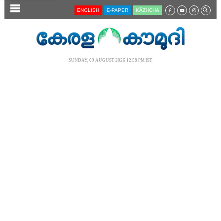
SECTIONS
ENGLISH
E-PAPER
KĀZHCHA
HOME
LATEST
SUNDAY, 09 AUGUST 2026 12.58 PM IST
AUDIO
NOTIFIED NEWS
POLL
KERALA
LOCAL
NEWS 360
CASE DIARY