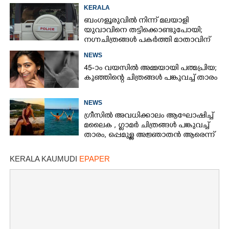
ട്രംപ്
KERALA
ബംഗളൂരുവിൽ നിന്ന് മലയാളി
യുവാവിനെ തട്ടിക്കൊണ്ടുപോയി;
നഗ്നചിത്രങ്ങൾ പകർത്തി മാതാവിന്
അയച്ചു
NEWS
45-ാം വയസിൽ അമ്മയായി പത്മപ്രിയ;
കുഞ്ഞിന്റെ ചിത്രങ്ങൾ പങ്കുവച്ച് താരം
NEWS
ഗ്രീസിൽ അവധിക്കാലം ആഘോഷിച്ച്
മലൈക ,​ ഗ്ലാമർ ചിത്രങ്ങൾ പങ്കുവച്ച്
താരം,​ ഒപ്പമുള്ള അജ്ഞാതൻ ആരെന്ന്
ആരാധകർ
KERALA KAUMUDI
EPAPER