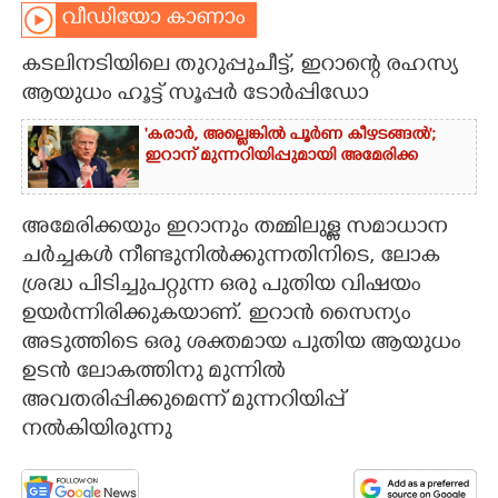
വീഡിയോ കാണാം
CARTOONS
കടലിനടിയിലെ തുറുപ്പുചീട്ട്, ഇറാന്റെ രഹസ്യ
ആയുധം ഹൂട്ട് സൂപ്പർ ടോർപ്പിഡോ
LITERATURE
'കരാർ, അല്ലെങ്കിൽ പൂർണ കീഴടങ്ങൽ';
ഇറാന് മുന്നറിയിപ്പുമായി അമേരിക്ക
ZOOM
അമേരിക്കയും ഇറാനും തമ്മിലുള്ള സമാധാന
CONTACT US
ചർച്ചകൾ നീണ്ടുനിൽക്കുന്നതിനിടെ, ലോക
ശ്രദ്ധ പിടിച്ചുപറ്റുന്ന ഒരു പുതിയ വിഷയം
ഉയർന്നിരിക്കുകയാണ്. ഇറാൻ സൈന്യം
അടുത്തിടെ ഒരു ശക്തമായ പുതിയ ആയുധം
ഉടൻ ലോകത്തിനു മുന്നിൽ
അവതരിപ്പിക്കുമെന്ന് മുന്നറിയിപ്പ്
നൽകിയിരുന്നു