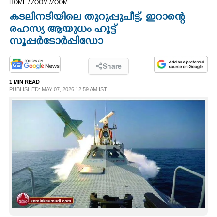
HOME /
ZOOM /
ZOOM
CINEMA
കടലിനടിയിലെ തുറുപ്പുചീട്ട്, ഇറാന്റെ
രഹസ്യ ആയുധം ഹൂട്ട്
OPINION
സൂപ്പർ ടോർപ്പിഡോ
PHOTOS
Share
1 MIN READ
PUBLISHED: MAY 07, 2026 12:59 AM IST
LIFESTYLE
SPIRITUAL
INFO+
ART
ASTRO