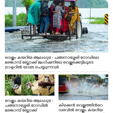
വെള്ളം കയറിയ ആലപ്പുഴ - ചങ്ങനാശ്ശേരി റോഡിലെ
മങ്കൊമ്പ് ബ്ലോക്ക് ജംഗ്ഷനിലെ വെള്ളക്കെട്ടിലൂടെ
ട്രാക്ടറിൽ യാത്ര ചെയ്യുന്നവർ
വെള്ളം കയറിയ ആലപ്പുഴ -
കിഴക്കൻ വെള്ളത്തിൻറെ
ചങ്ങനാശ്ശേരി റോഡിൽ
വരവിൽ വെള്ളം കയറിയ
മങ്കൊമ്പ് ബ്ലോക്ക്