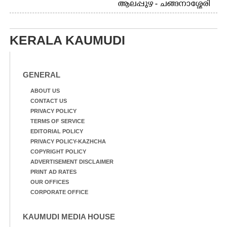
ആലപ്പുഴ - ചങ്ങനാശ്ശേരി
ജംഗ്ഷനിലെ
റോഡിലൂടെ പോകുന്ന
റോഡരികിലെ
വാഹനം വെള്ളക്കെട്ടിൽ
കുറ്റിക്കാട്ടിൽ വെള്ളത്തിൽ
അകപ്പെട്ടപ്പോൾ
പെട്ടുപോയ
KERALA KAUMUDI
പൂച്ചക്കുഞ്ഞിനെ കാൽനട
യാത്രികൻ രക്ഷപെടുത്തി
കരയ്ക്ക് എത്തിച്ചപ്പോൾ
GENERAL
ABOUT US
CONTACT US
PRIVACY POLICY
TERMS OF SERVICE
EDITORIAL POLICY
PRIVACY POLICY-KAZHCHA
COPYRIGHT POLICY
ADVERTISEMENT DISCLAIMER
PRINT AD RATES
OUR OFFICES
CORPORATE OFFICE
KAUMUDI MEDIA HOUSE