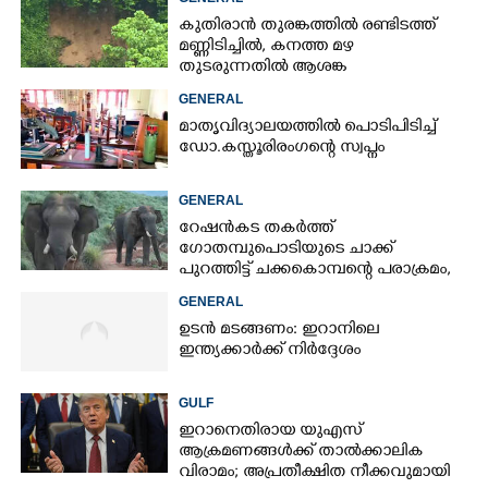
കുതിരാൻ തുരങ്കത്തിൽ രണ്ടിടത്ത്
മണ്ണിടിച്ചിൽ, കനത്ത മഴ
തുടരുന്നതിൽ ആശങ്ക
GENERAL
മാതൃവിദ്യാലയത്തിൽ പൊടിപിടിച്ച്
ഡോ.കസ്തൂരിരംഗന്റെ സ്വപ്നം
GENERAL
റേഷൻകട തകർത്ത്
ഗോതമ്പുപൊടിയുടെ ചാക്ക്
പുറത്തിട്ട് ചക്കകൊമ്പന്റെ പരാക്രമം,
കാട്ടാനയെ തുരത്തി ആളുകൾ
GENERAL
ഉടൻ മടങ്ങണം: ഇറാനിലെ
ഇന്ത്യക്കാർക്ക് നിർദ്ദേശം
GULF
ഇറാനെതിരായ യുഎസ്
ആക്രമണങ്ങൾക്ക് താൽക്കാലിക
വിരാമം; അപ്രതീക്ഷിത നീക്കവുമായി