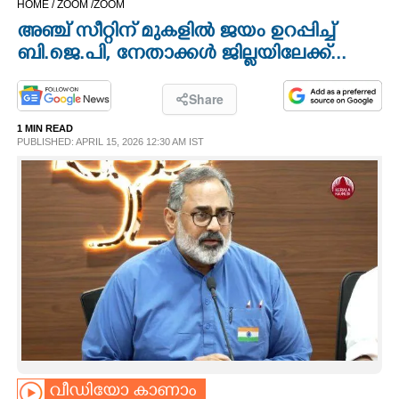
HOME /
ZOOM /
ZOOM
CINEMA
അഞ്ച് സീറ്റിന് മുകളിൽ ജയം ഉറപ്പിച്ച്
ബി.ജെ.പി, നേതാക്കൾ ജില്ലയിലേക്ക്...
OPINION
Share
PHOTOS
1 MIN READ
PUBLISHED: APRIL 15, 2026 12:30 AM IST
LIFESTYLE
SPIRITUAL
INFO+
ART
ASTRO
വീഡിയോ കാണാം