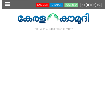
SECTIONS
ENGLISH
E-PAPER
KĀZHCHA
HOME
LATEST
FRIDAY, 07 AUGUST 2026 5.10 PM IST
AUDIO
NOTIFIED NEWS
POLL
KERALA
LOCAL
NEWS 360
CASE DIARY