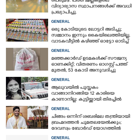
പെരുമഴ: പത്ത് ജില്ലകളിലെ
വിദ്യാഭ്യാസ സ്ഥാപനങ്ങൾക്ക് അവധി
പ്രഖ്യാപിച്ചു.
GENERAL
ഒരു കോടിയുടെ ലോട്ടറി അടിച്ചു;
സമ്മാനം ഇന്നും കൈയിലെത്തിയില്ല,
വാടകവീട്ടിൽ കഴിഞ്ഞ് ഓട്ടോ ഓടിച്ച്
73കാരൻ
GENERAL
മഞ്ഞക്കാർഡ് ഉടമകൾക്ക് സൗജന്യ
ഓണക്കിറ്റ്; വിതരണം ഓഗസ്റ്റ് പത്ത്
മുതൽ, 53 കോടി അനുവദിച്ചു
GENERAL
ആലുവയിൽ പുസ്തകം
വാങ്ങാനിറങ്ങിയ 12 കാരിയെ
കാണാനില്ല: കുട്ടിയ്ക്കായി തിരച്ചിൽ
GENERAL
ചിങ്ങം ഒന്നിന് ശബരിമല തന്ത്രിയായി
ബ്രഹ്മദത്തൻ ചുമതലയേൽക്കും;
ദേവസ്വം ബോർഡ് യോഗത്തിൽ
തീരുമാനം
GENERAL