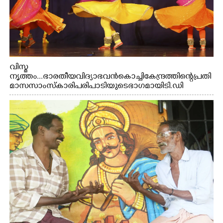
വിസ്മ
നൃത്തം...ഭാരതീയ വിദ്യാഭവൻ കൊച്ചി കേന്ദ്രത്തിന്റെ പ്രതി
മാസ സാംസ്കാരി പരിപാടിയുടെ ഭാഗമായി ടി.ഡി
റോഡിലെ ഭാരതീയ വിദ്യാഭവൻ സർദാർ പട്ടേൽ
സഭാഗൃഹത്തിൽ പ്രശസ്ത കഥക് നർത്തകി എം.
അക്ഷത അവതരിപ്പിച്ച ലയ നമൻ കഥകിൽ നിന്ന്