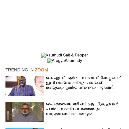
TRENDING IN
ZOOM
കെ.എസ്.ആർ.ടി.സി ബസ് ടിക്കറ്റുകൾ
×
ഇനി വാട്സാപ്പിലൂടെ ബുക്ക്
Share this link
ചെയ്യാം,പുതിയ സേവനം തുടങ്ങി...
കൈത്താങ്ങായി ബി.ജെ.പി,മുഴുവൻ
പാർട്ടി സംവിധാനത്തെയും
സജ്ജമാക്കി തേരോട്ടാം...
Copy Link