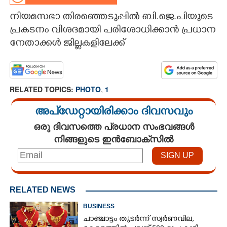
നിയമസഭാ തിരഞ്ഞെടുപ്പിൽ ബി.ജെ.പിയുടെ
CARTOONS
പ്രകടനം വിശദമായി പരിശോധിക്കാൻ പ്രധാന
നേതാക്കൾ ജില്ലകളിലേക്ക്
LITERATURE
ZOOM
RELATED TOPICS:
PHOTO
,
1
CONTACT US
അപ്ഡേറ്റായിരിക്കാം ദിവസവും
ഒരു ദിവസത്തെ പ്രധാന സംഭവങ്ങൾ
നിങ്ങളുടെ ഇൻബോക്സിൽ
RELATED NEWS
BUSINESS
ചാഞ്ചാട്ടം തുടർന്ന് സ്വർണവില,