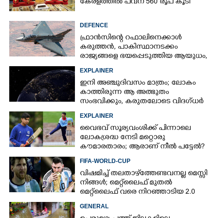
കേരളത്തിൽ പവന് 560 രൂപ കൂടി
DEFENCE
ഫ്രാൻസിന്റെ റഫാലിനെക്കാൾ
കരുത്തൻ,​ പാകിസ്ഥാനടക്കം
രാജ്യങ്ങളെ ഭയപ്പെടുത്തിയ ആയുധം,​
ഇന്ത്യ നിർമ്മിച്ച എണ്ണം 100ലേക്ക്
EXPLAINER
ഇനി അഞ്ചുദിവസം മാത്രം; ലോകം
കാത്തിരുന്ന ആ അത്ഭുതം
സംഭവിക്കും, കരുതലോടെ വിദഗ്ധർ
EXPLAINER
വൈഭവ് സൂര്യവംശിക്ക് പിന്നാലെ
ലോകശ്രദ്ധ നേടി മറ്റൊരു
കൗമാരതാരം; ആരാണ് നീൽ പട്ടേൽ?
FIFA-WORLD-CUP
വിഷമിച്ച് തലതാഴ്‌ത്തേണ്ടവനല്ല മെസ്സി
നിങ്ങള്‍; മെറ്റ്‌ലൈഫ് മുതല്‍
മെറ്റ്‌ലൈഫ് വരെ നിറഞ്ഞാടിയ 2.0
GENERAL