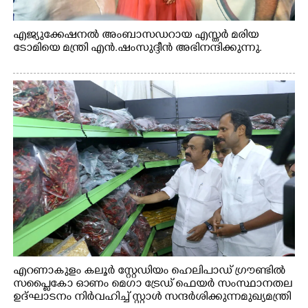
എജ്യുക്കേഷനൽ അംബാസഡറായ എസ്തർ മരിയ
ടോമിയെ മന്ത്രി എൻ.ഷംസുദ്ദീൻ അഭിനന്ദിക്കുന്നു.
എറണാകുളം കലൂർ സ്റ്റേഡിയം ഹെലിപാഡ് ഗ്രൗണ്ടിൽ
സപ്ളൈകോ ഓണം മെഗാ ട്രേഡ് ഫെയർ സംസ്ഥാനതല
ഉദ്ഘാടനം നിർവഹിച്ച് സ്റ്റാൾ സന്ദർശിക്കുന്ന മുഖ്യമന്ത്രി