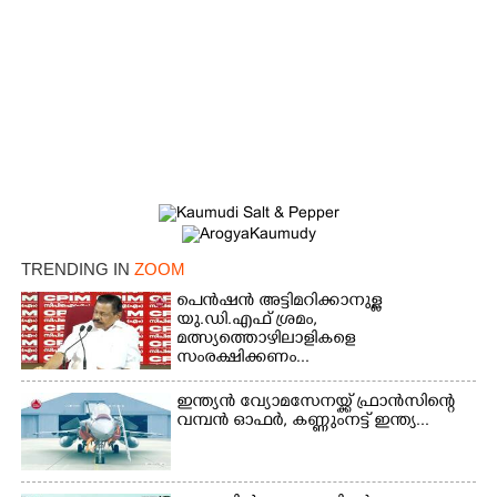
×
Share this link
TRENDING IN
ZOOM
പെൻഷൻ അട്ടിമറിക്കാനുള്ള
യു.ഡി.എഫ് ശ്രമം,
മത്സ്യത്തൊഴിലാളികളെ
സംരക്ഷിക്കണം...
Copy Link
ഇന്ത്യൻ വ്യോമസേനയ്ക്ക് ഫ്രാൻസിന്റെ
വമ്പൻ ഓഫർ, കണ്ണുംനട്ട് ഇന്ത്യ...