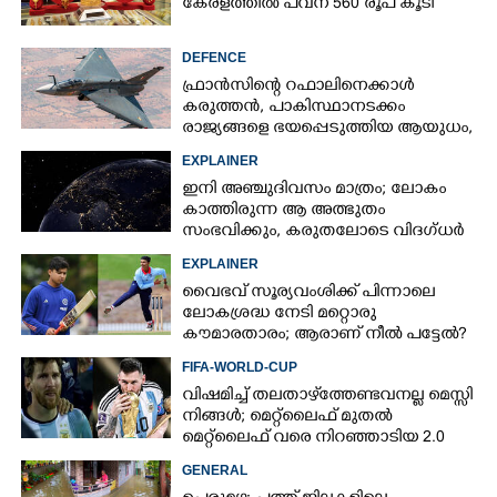
കേരളത്തിൽ പവന് 560 രൂപ കൂടി
DEFENCE
ഫ്രാൻസിന്റെ റഫാലിനെക്കാൾ
കരുത്തൻ,​ പാകിസ്ഥാനടക്കം
രാജ്യങ്ങളെ ഭയപ്പെടുത്തിയ ആയുധം,​
ഇന്ത്യ നിർമ്മിച്ച എണ്ണം 100ലേക്ക്
EXPLAINER
ഇനി അഞ്ചുദിവസം മാത്രം; ലോകം
കാത്തിരുന്ന ആ അത്ഭുതം
സംഭവിക്കും, കരുതലോടെ വിദഗ്ധർ
EXPLAINER
വൈഭവ് സൂര്യവംശിക്ക് പിന്നാലെ
ലോകശ്രദ്ധ നേടി മറ്റൊരു
കൗമാരതാരം; ആരാണ് നീൽ പട്ടേൽ?
FIFA-WORLD-CUP
വിഷമിച്ച് തലതാഴ്‌ത്തേണ്ടവനല്ല മെസ്സി
നിങ്ങള്‍; മെറ്റ്‌ലൈഫ് മുതല്‍
മെറ്റ്‌ലൈഫ് വരെ നിറഞ്ഞാടിയ 2.0
GENERAL