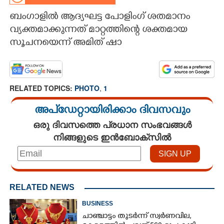
ബംഗാളിൽ ആദ്യഘട്ട പോളിംഗ് ശതമാനം
CARTOONS
വ്യക്തമാക്കുന്നത് മാറ്റത്തിന്റെ ശക്തമായ
സൂചനയെന്ന് അമിത് ഷാ
LITERATURE
ZOOM
RELATED TOPICS:
PHOTO
,
1
CONTACT US
അപ്ഡേറ്റായിരിക്കാം ദിവസവും
ഒരു ദിവസത്തെ പ്രധാന സംഭവങ്ങൾ
നിങ്ങളുടെ ഇൻബോക്സിൽ
RELATED NEWS
BUSINESS
ചാഞ്ചാട്ടം തുടർന്ന് സ്വർണവില,