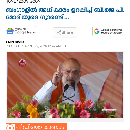
HOME /
ZOOM /
ZOOM
CINEMA
ബംഗാളിൽ അധികാരം ഉറപ്പിച്ച് ബി.ജെ.പി,
മോദിയുടെ ഗ്യാരണ്ടി...
OPINION
Share
PHOTOS
1 MIN READ
PUBLISHED: APRIL 25, 2026 12:42 AM IST
LIFESTYLE
SPIRITUAL
INFO+
ART
ASTRO
വീഡിയോ കാണാം