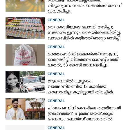
പെരുമഴ: പത്ത് ജില്ലകളിലെ
വിദ്യാഭ്യാസ സ്ഥാപനങ്ങൾക്ക് അവധി
പ്രഖ്യാപിച്ചു.
GENERAL
ഒരു കോടിയുടെ ലോട്ടറി അടിച്ചു;
സമ്മാനം ഇന്നും കൈയിലെത്തിയില്ല,
വാടകവീട്ടിൽ കഴിഞ്ഞ് ഓട്ടോ ഓടിച്ച്
73കാരൻ
GENERAL
മഞ്ഞക്കാർഡ് ഉടമകൾക്ക് സൗജന്യ
ഓണക്കിറ്റ്; വിതരണം ഓഗസ്റ്റ് പത്ത്
മുതൽ, 53 കോടി അനുവദിച്ചു
GENERAL
ആലുവയിൽ പുസ്തകം
വാങ്ങാനിറങ്ങിയ 12 കാരിയെ
കാണാനില്ല: കുട്ടിയ്ക്കായി തിരച്ചിൽ
GENERAL
ചിങ്ങം ഒന്നിന് ശബരിമല തന്ത്രിയായി
ബ്രഹ്മദത്തൻ ചുമതലയേൽക്കും;
ദേവസ്വം ബോർഡ് യോഗത്തിൽ
തീരുമാനം
GENERAL