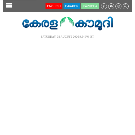
SECTIONS
ENGLISH
E-PAPER
KĀZHCHA
HOME
LATEST
SATURDAY, 08 AUGUST 2026 9.54 PM IST
AUDIO
NOTIFIED NEWS
POLL
KERALA
LOCAL
NEWS 360
CASE DIARY