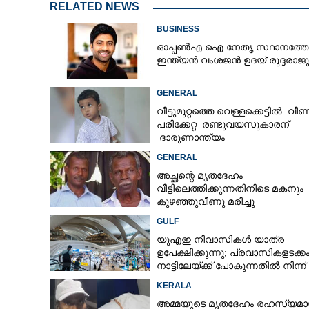
RELATED NEWS
BUSINESS
ഓപ്പൺഎ.ഐ നേതൃ സ്ഥാനത്തേക്
ഇന്ത്യൻ വംശജൻ ഉദയ് രുദ്ദരാജു
GENERAL
വീട്ടുമുറ്റത്തെ വെള്ളക്കെട്ടിൽ വീണ
പരിക്കേറ്റ രണ്ടുവയസുകാരന്
ദാരുണാന്ത്യം
GENERAL
അച്ഛന്റെ മൃതദേഹം
വീട്ടിലെത്തിക്കുന്നതിനിടെ മകനും
കുഴഞ്ഞുവീണു മരിച്ചു
GULF
യുഎഇ നിവാസികൾ യാത്ര
ഉപേക്ഷിക്കുന്നു; പ്രവാസികളടക്ക
നാട്ടിലേയ്ക്ക് പോകുന്നതിൽ നിന്ന്
പിന്തിരിയാൻ കാരണം
KERALA
അമ്മയുടെ മൃതദേഹം രഹസ്യമാ