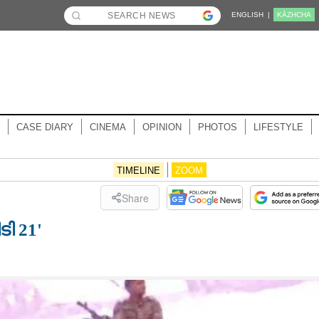
ENGLISH |
KĀZHCHA
CASE DIARY
CINEMA
OPINION
PHOTOS
LIFESTYLE
TIMELINE
ZOOM
Share
ി 21'