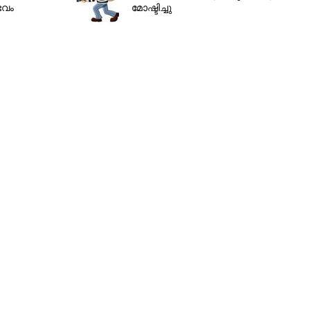
ഭവം
മോഷ്ടിച്ചു
Copy Link
ായി വിക്രം വിടി 21'