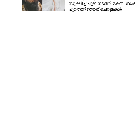
സൂക്ഷിച്ച് പൂജ നടത്തി മകൻ: സം
പുറത്തറി‌ഞ്ഞത് ചെറുമകൾ
വീട്ടിലെത്തിയപ്പോൾ
സേനയ്ക്ക് കവചമ