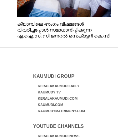
ക്യാമ്പിലെ അംഗം വിഷമങ്ങൾ
വിവരിച്ചപ്പോൾ സമാധാനിപ്പിക്കുന്ന
എ.ഐ.സി.സി ജനറൽ സെക്രട്ടറി കെ.സി
വേണുഗോപാൽ എം.പി. സഹകരണ-
എക്സൈസ് വകുപ്പ് മന്ത്രി എം. ലിജു,
എന്നിവർ
KAUMUDI GROUP
KERALAKAUMUDI DAILY
KAUMUDY TV
KERALAKAUMUDI.COM
KAUMUDI.COM
KAUMUDYMATRIMONY.COM
YOUTUBE CHANNELS
KERALAKAUMUDI NEWS