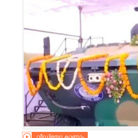
CINEMA
OPINION
PHOTOS
LIFESTYLE
SPIRITUAL
INFO+
ART
ASTRO
വീഡിയോ കാണാം