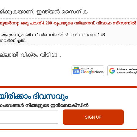
ജിക്കുകയാണ്. ഇന്ത്യൻ സൈനിക
്നുയർന്നു; ഒരു പവന് 4,200 രൂപയുടെ വർദ്ധനവ്, വിവാഹ സീസണിൽ
െയും ഇന്നുമായി സ്വർണവിലയിൽ വൻ വർദ്ധനവ്. 48
ദ്ധിച്ചത്....
ി 'വിക്രം വിടി 21' .
യിരിക്കാം ദിവസവും
 സംഭവങ്ങൾ നിങ്ങളുടെ ഇൻബോക്സിൽ