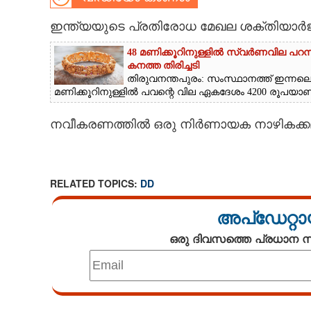
CARTOONS
ഇന്ത്യയുടെ പ്രതിരോധ മേഖല ശക്തിയാർ
48 മണിക്കൂറിനുള്ളിൽ സ്വർണവില പറന
LITERATURE
കനത്ത തിരിച്ചടി
തിരുവനന്തപുരം: സംസ്ഥാനത്ത് ഇന്നല
മണിക്കൂറിനുള്ളിൽ പവന്റെ വില ഏകദേശം 4200 രൂപയാണ് വർ
ZOOM
നവീകരണത്തിൽ ഒരു നിർണായക നാഴികക്കല്ലായ
CONTACT US
RELATED TOPICS:
DD
അപ്ഡേറ്റാ
ഒരു ദിവസത്തെ പ്രധാന