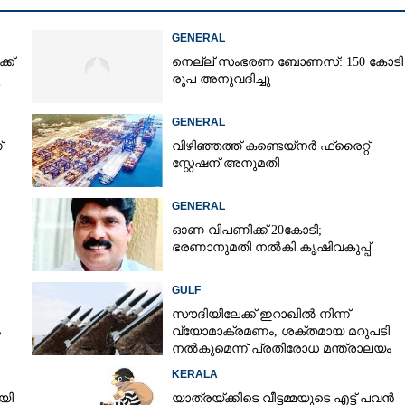
GENERAL
ക്
നെല്ല് സംഭരണ ബോണസ്: 150 കോടി
രൂപ അനുവദിച്ചു
GENERAL
്
വിഴിഞ്ഞത്ത് കണ്ടെയ്നർ ഫ്രൈറ്റ്
സ്റ്റേഷന് അനുമതി
GENERAL
ഓണ വിപണിക്ക് 20കോടി;
ഭരണാനുമതി നൽകി കൃഷിവകുപ്പ്
GULF
സൗദിയിലേക്ക് ഇറാഖിൽ നിന്ന്
ം
വ്യോമാക്രമണം,​ ശക്തമായ മറുപടി
നൽകുമെന്ന് പ്രതിരോധ മന്ത്രാലയം
Share this link
KERALA
യി
യാത്രയ്‌ക്കിടെ വീട്ടമ്മയുടെ എട്ട് പവൻ