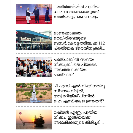
അതിർത്തിയിൽ പുതിയ
ധാരണ കൈകൊടുത്ത്
ഇന്ത്യയും, ചൈനയും...
ഓണക്കാലത്ത്
റെയിൽവേയുടെ
ബമ്പർ,കേരളത്തിലേക്ക് 112
പ്രത്യേക ട്രെയിനുകൾ...
പഞ്ചാബില്‍ സഖ്യ
നീക്കം,ബി.ജെ.പിയുടെ
അടുത്ത ലക്ഷ്യം
പഞ്ചാബ് ...
പി.എസ്.എൽ.വിക്ക് ശത്രു
സ്വന്തം വീട്ടിൽ,
അട്ടിമറിയ്ക്ക് പിന്നിൽ
ഐ.എസ്.ആ.ഒ ഉന്നതൻ?
റഷ്യൻ എണ്ണ, പുതിയ
നീക്കം, ഇന്ത്യയ്ക്ക്
അമേരിക്കയുടെ തിരിച്ചടി...