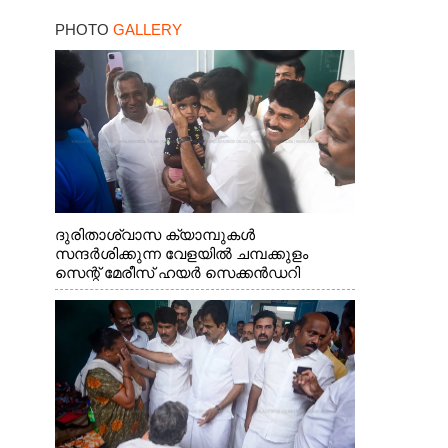
PHOTO
GALLERY
ദുരിതാശ്വാസ ക്യാമ്പുകൾ
സന്ദർശിക്കുന്ന വേളയിൽ ചമ്പക്കുളം
സെന്റ് മേരീസ് ഹയർ സെക്കൻഡറി
സ്കൂളിലെ ക്യാമ്പിലെത്തിയ എ.ഐ.സി.സി
ജനറൽ സെക്രട്ടറി കെ.സി
വേണുഗോപാൽ എം.പി കുരുന്നിനെ
എടുത്ത് ലാളിച്ചപ്പോൾ. സഹകരണ-
എക്സൈസ് വകുപ്പ് മന്ത്രി എം. ലിജു,
കൃഷിവകുപ്പ് മന്ത്രി ടി. സിദ്ദിഖ്, റെജി
ചെറിയാൻ എം. എൽ. എ എന്നിവർ സമീപം