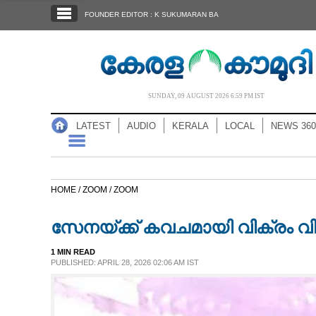
SECTIONS
FOUNDER EDITOR : K SUKUMARAN BA
HOME
LATEST
AUDIO
SUNDAY, 09 AUGUST 2026 6.59 PM IST
NOTIFIED NEWS
LATEST
AUDIO
KERALA
LOCAL
NEWS 360
POLL
KERALA
HOME /
ZOOM /
ZOOM
LOCAL
സേനയ്ക്ക് കവചമായി വിക്രം വിട
NEWS 360
1 MIN READ
PUBLISHED: APRIL 28, 2026 02:06 AM IST
CASE DIARY