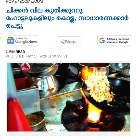
HOME /
ZOOM /
ZOOM
CINEMA
ചിക്കൻ വില കുതിക്കുന്നു,
ഹോട്ടലുകളിലും കൊള്ള, സാധാരണക്കാർ
OPINION
പെട്ടു
PHOTOS
Share
1 MIN READ
PUBLISHED: MAY 14, 2026 01:30 AM IST
LIFESTYLE
SPIRITUAL
INFO+
ART
ASTRO