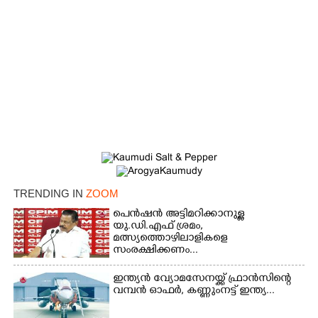
TRENDING IN
ZOOM
പെൻഷൻ അട്ടിമറിക്കാനുള്ള
യു.ഡി.എഫ് ശ്രമം,
മത്സ്യത്തൊഴിലാളികളെ
സംരക്ഷിക്കണം...
ഇന്ത്യൻ വ്യോമസേനയ്ക്ക് ഫ്രാൻസിന്റെ
വമ്പൻ ഓഫർ, കണ്ണുംനട്ട് ഇന്ത്യ...