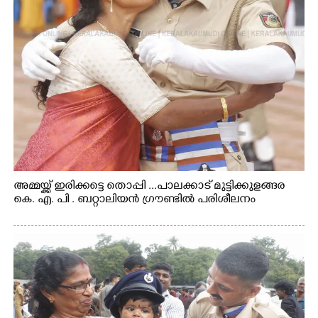
അമ്മയ്ക്ക് ഇരിക്കട്ടെ തൊപ്പി ...പാലക്കാട് മുട്ടിക്കുളങ്ങര
കെ. എ. പി . ബറ്റാലിയൻ ഗ്രൗണ്ടിൽ പരിശീലനം