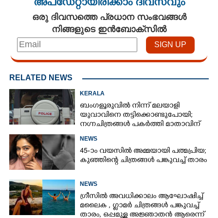
അപ്ഡേറ്റായിരിക്കാം ദിവസവും
ഒരു ദിവസത്തെ പ്രധാന സംഭവങ്ങൾ
നിങ്ങളുടെ ഇൻബോക്സിൽ
RELATED NEWS
KERALA
ബംഗളൂരുവിൽ നിന്ന് മലയാളി
യുവാവിനെ തട്ടിക്കൊണ്ടുപോയി;
നഗ്നചിത്രങ്ങൾ പകർത്തി മാതാവിന്
അയച്ചു
NEWS
45-ാം വയസിൽ അമ്മയായി പത്മപ്രിയ;
കുഞ്ഞിന്റെ ചിത്രങ്ങൾ പങ്കുവച്ച് താരം
NEWS
ഗ്രീസിൽ അവധിക്കാലം ആഘോഷിച്ച്
മലൈക ,​ ഗ്ലാമർ ചിത്രങ്ങൾ പങ്കുവച്ച്
താരം,​ ഒപ്പമുള്ള അജ്ഞാതൻ ആരെന്ന്