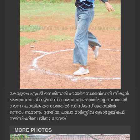
CASE DIARY
CINEMA
OPINION
PHOTOS
LIFESTYLE
കോട്ടയം എം.ടി സെമിനാരി ഹയർസെക്കൻഡറി സ്കൂൾ
SPIRITUAL
മൈതാനത്ത് നഴ്സസ് വാരാഘോഷത്തിന്റെ ഭാഗമായി
നടന്ന കായിക മത്സരത്തിൽ ഡിസ്കസ് ത്രോയിൽ
ഒന്നാം സ്ഥാനം നേടിയ പാലാ മാർസ്ലീവ കോളേജ് ഒഫ്
INFO+
നഴ്സിംഗിലെ ജീതു ജോയ്
MORE PHOTOS
ART