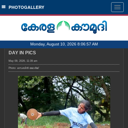
SECTIONS
PHOTOGALLERY
Togg
navig
HOME
LATEST
AUDIO
Monday, August 10, 2026 8:06:57 AM
NOTIFIED NEWS
DAY IN PICS
POLL
May 09, 2026, 11:39 am
KERALA
Photo: സെബിൻ ജോർജ്
LOCAL
OBITUARY
NEWS 360