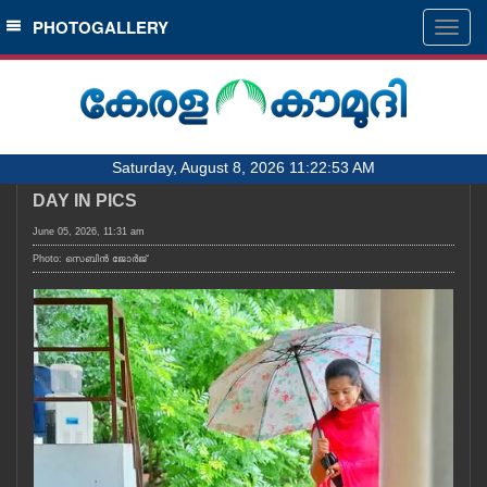
SECTIONS
PHOTOGALLERY
Togg
navig
HOME
LATEST
AUDIO
Saturday, August 8, 2026 11:22:53 AM
NOTIFIED NEWS
DAY IN PICS
POLL
June 05, 2026, 11:31 am
KERALA
Photo: സെബിൻ ജോർജ്
LOCAL
OBITUARY
NEWS 360