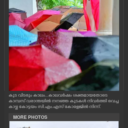
CASE DIARY
CINEMA
OPINION
PHOTOS
LIFESTYLE
SPIRITUAL
കുട വിടരും കാലം...കാലവർഷം ശക്തമായതോടെ
കാമ്പസ് വരാന്തയിൽ നനഞ്ഞ കുടകൾ നിവർത്തി വെച്ച
INFO+
കാഴ്ച കോട്ടയം സി.എം.എസ് കോളേജിൽ നിന്ന്.
MORE PHOTOS
ART