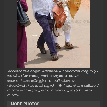
CASE DIARY
CINEMA
OPINION
PHOTOS
LIFESTYLE
.മെഡിക്കൽ കോഴ്സ്കളിലേക്ക് പ്രവേശനത്തിനുള്ള നീറ്റ് -
SPIRITUAL
യു.ജി പരീക്ഷയെഴുതാൻ കോട്ടയം ബേക്കർ
മെമ്മോറിയൽ സ്‌കൂളിലെ സെൻ്ററിലേക്ക്
വിദ്യാർത്ഥിനിയുമായി ഉച്ചക്ക് 1.15ന് എത്തിയ രക്ഷിതാവ്
INFO+
സമയം നോക്കുന്നു.ഒന്നര വരെയാരുന്നു പ്രവേശന
സമയം
ART
MORE PHOTOS