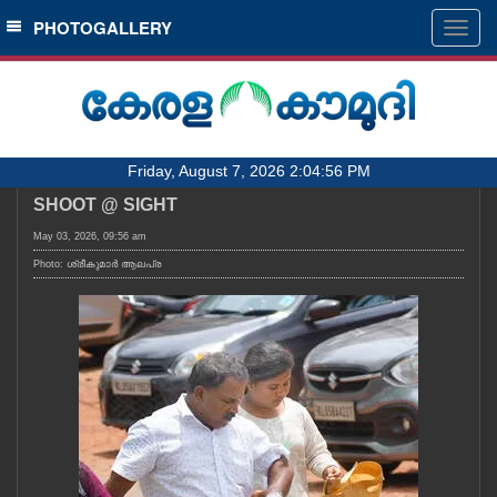
SECTIONS
PHOTOGALLERY
Togg
navig
HOME
LATEST
AUDIO
Friday, August 7, 2026 2:04:56 PM
NOTIFIED NEWS
SHOOT @ SIGHT
POLL
May 03, 2026, 09:56 am
KERALA
Photo: ശ്രീകുമാർ ആലപ്ര
LOCAL
OBITUARY
NEWS 360