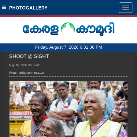
SECTIONS
PHOTOGALLERY
Togg
navig
HOME
LATEST
AUDIO
Friday, August 7, 2026 6:31:36 PM
NOTIFIED NEWS
SHOOT @ SIGHT
POLL
May 15, 2026, 08:10 am
KERALA
Photo: ശ്രീകുമാർ ആലപ്ര
LOCAL
OBITUARY
NEWS 360