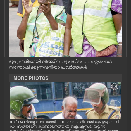
CASE DIARY
CINEMA
OPINION
PHOTOS
മുഖ്യമന്ത്രിയായി വിജയ് സത്യപ്രതിജ്ഞ ചെയ്തപ്പോൾ
സന്തോഷിക്കുന്ന വനിതാ പ്രവർത്തകർ
LIFESTYLE
MORE PHOTOS
SPIRITUAL
INFO+
സർക്കാരിന്റെ സാമ്പത്തിക സഹായത്തിനായ് മുഖ്യമന്ത്രി വി.
ഗോട്
ART
ഡി.സതീശനെ കാണാനെത്തിയ ഐ.എൻ.ടി.യു.സി
തിന