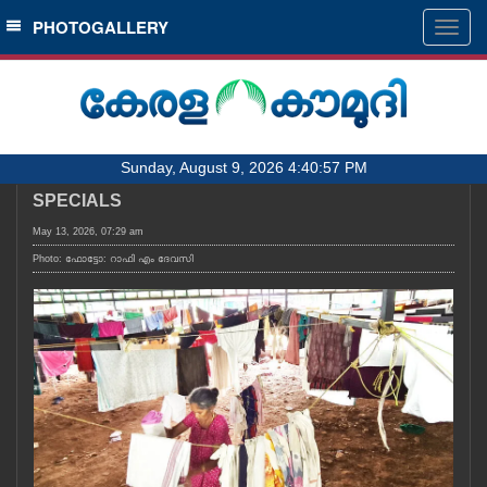
SECTIONS
PHOTOGALLERY
Togg
navig
HOME
LATEST
AUDIO
Sunday, August 9, 2026 4:40:57 PM
NOTIFIED NEWS
SPECIALS
POLL
May 13, 2026, 07:29 am
KERALA
Photo: ഫോട്ടോ: റാഫി എം ദേവസി
LOCAL
OBITUARY
NEWS 360