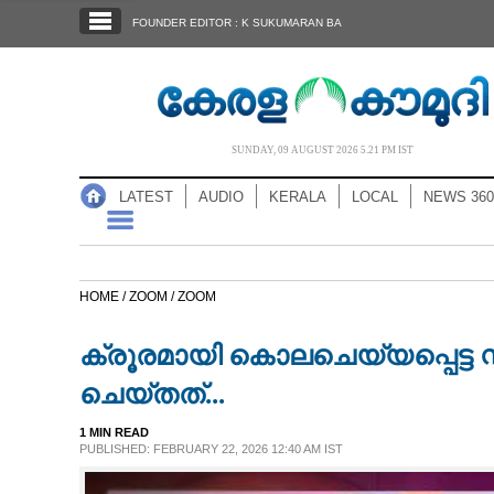
SECTIONS
FOUNDER EDITOR : K SUKUMARAN BA
HOME
LATEST
AUDIO
SUNDAY, 09 AUGUST 2026 5.21 PM IST
NOTIFIED NEWS
LATEST
AUDIO
KERALA
LOCAL
NEWS 360
POLL
KERALA
HOME /
ZOOM /
ZOOM
LOCAL
ക്രൂരമായി കൊലചെയ്യപ്പെട്ട 
NEWS 360
ചെയ്തത്‌...
1 MIN READ
CASE DIARY
PUBLISHED: FEBRUARY 22, 2026 12:40 AM IST