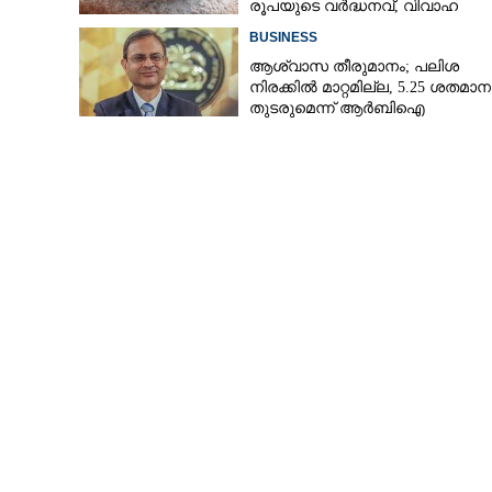
രൂപയുടെ വർദ്ധനവ്, വിവാഹ
സീസണിൽ കനത്ത തിരിച്ചടി
BUSINESS
ആശ്വാസ തീരുമാനം; പലിശ
നിരക്കിൽ മാറ്റമില്ല, 5.25 ശതമാ
തുടരുമെന്ന് ആർബിഐ
ക്രൂരമായി കൊലച
ആത്മാവ് അയാളോ