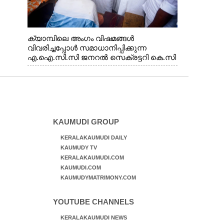
ക്യാമ്പിലെ അംഗം വിഷമങ്ങൾ
വിവരിച്ചപ്പോൾ സമാധാനിപ്പിക്കുന്ന
എ.ഐ.സി.സി ജനറൽ സെക്രട്ടറി കെ.സി
വേണുഗോപാൽ എം.പി. സഹകരണ-
എക്സൈസ് വകുപ്പ് മന്ത്രി എം. ലിജു,
എന്നിവർ
KAUMUDI GROUP
KERALAKAUMUDI DAILY
KAUMUDY TV
KERALAKAUMUDI.COM
KAUMUDI.COM
KAUMUDYMATRIMONY.COM
YOUTUBE CHANNELS
KERALAKAUMUDI NEWS