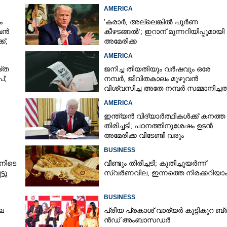
AMERICA
ം
'കരാർ, അല്ലെങ്കിൽ പൂർണ
 വൻ
കീഴടങ്ങൽ'; ഇറാന് മുന്നറിയിപ്പുമായി
്,
അമേരിക്ക
AMERICA
‌ത
ജനിച്ച തീയതിയും വർഷവും ഒരേ
്;
നമ്പർ, ജീവിതകാലം മുഴുവൻ
വിശ്വസിച്ച അതേ നമ്പർ സമ്മാനിച്ചത
കോടികളുടെ ഭാഗ്യം
AMERICA
ഇന്ത്യൻ വിദ്യാർത്ഥികൾക്ക് കനത്ത
തിരിച്ചടി; പഠനത്തിനുശേഷം ഉടൻ
അമേരിക്ക വിടേണ്ടി വരും
ാൻ
BUSINESS
നിടെ
വീണ്ടും തിരിച്ചടി; കുതിച്ചുയർന്ന്
്ടു
സ്വർണവില, ഇന്നത്തെ നിരക്കറിയാ
BUSINESS
Share this link
ല
പ്രി​യ​ ​പ്ര​കാ​ശ് ​വാ​ര്യർ കു​ട്ടി​കൂ​റ​ ​ ബ്
ൻ​ഡ് ​അം​ബാ​സ​ഡ​ർ