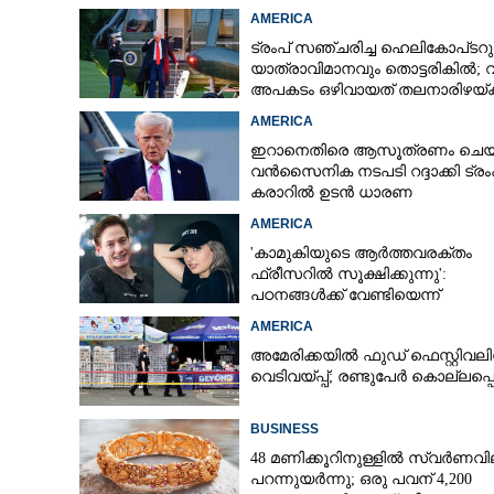
AMERICA
ട്രംപ് സഞ്ചരിച്ച ഹെലികോപ്‌ടറു
യാത്രാവിമാനവും തൊട്ടരികിൽ;
അപകടം ഒഴിവായത് തലനാരിഴയ്‌ക്ക
അന്വേഷണം
AMERICA
ഇറാനെതിരെ ആസൂത്രണം ചെയ്
വൻസൈനിക നടപടി റദ്ദാക്കി ട്രംപ
കരാറിൽ ഉടൻ ധാരണ
AMERICA
'കാമുകിയുടെ ആർത്തവരക്തം
ഫ്രീസറിൽ സൂക്ഷിക്കുന്നു':
പഠനങ്ങൾക്ക് വേണ്ടിയെന്ന്
വിശദീകരണം,​ ചർച്ചയായി ബ്രയ
AMERICA
ജോൺസന്റെ പോസ്റ്റ്
അമേരിക്കയിൽ ഫുഡ് ഫെസ്റ്റിവലി
വെടിവയ്‌പ്പ്; രണ്ടുപേർ കൊല്ലപ്പെട
BUSINESS
48 മണിക്കൂറിനുള്ളിൽ സ്വർണവി
പറന്നുയർന്നു; ഒരു പവന് 4,200