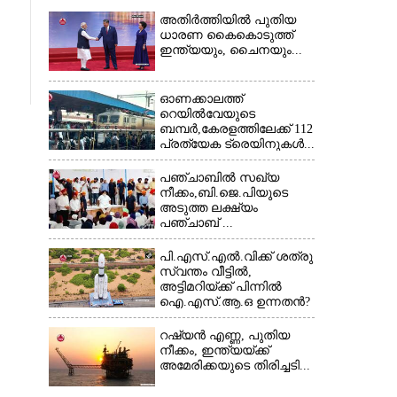
അതിർത്തിയിൽ പുതിയ
ധാരണ കൈകൊടുത്ത്
ഇന്ത്യയും, ചൈനയും...
ഓണക്കാലത്ത്
റെയിൽവേയുടെ
ബമ്പർ,കേരളത്തിലേക്ക് 112
പ്രത്യേക ട്രെയിനുകൾ...
പഞ്ചാബില്‍ സഖ്യ
നീക്കം,ബി.ജെ.പിയുടെ
അടുത്ത ലക്ഷ്യം
പഞ്ചാബ് ...
പി.എസ്.എൽ.വിക്ക് ശത്രു
സ്വന്തം വീട്ടിൽ,
അട്ടിമറിയ്ക്ക് പിന്നിൽ
ഐ.എസ്.ആ.ഒ ഉന്നതൻ?
റഷ്യൻ എണ്ണ, പുതിയ
നീക്കം, ഇന്ത്യയ്ക്ക്
അമേരിക്കയുടെ തിരിച്ചടി...