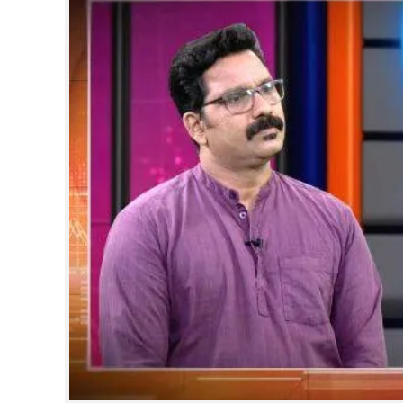
CINEMA
OPINION
PHOTOS
LIFESTYLE
SPIRITUAL
INFO+
ART
ASTRO