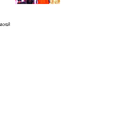
നമായി
Copy Link
െയ്യപ്പെട്ട സ്ത്രീയുടെ
ട് ചെയ്തത്‌...