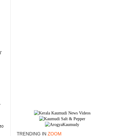
്
ം
×
രാ​
TRENDING IN
ZOOM