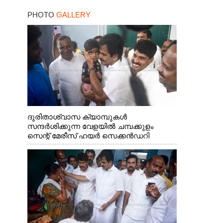
PHOTO
GALLERY
ദുരിതാശ്വാസ ക്യാമ്പുകൾ
സന്ദർശിക്കുന്ന വേളയിൽ ചമ്പക്കുളം
സെന്റ് മേരീസ് ഹയർ സെക്കൻഡറി
സ്കൂളിലെ ക്യാമ്പിലെത്തിയ എ.ഐ.സി.സി
ജനറൽ സെക്രട്ടറി കെ.സി
വേണുഗോപാൽ എം.പി കുരുന്നിനെ
എടുത്ത് ലാളിച്ചപ്പോൾ. സഹകരണ-
എക്സൈസ് വകുപ്പ് മന്ത്രി എം. ലിജു,
കൃഷിവകുപ്പ് മന്ത്രി ടി. സിദ്ദിഖ്, റെജി
ചെറിയാൻ എം. എൽ. എ എന്നിവർ സമീപം