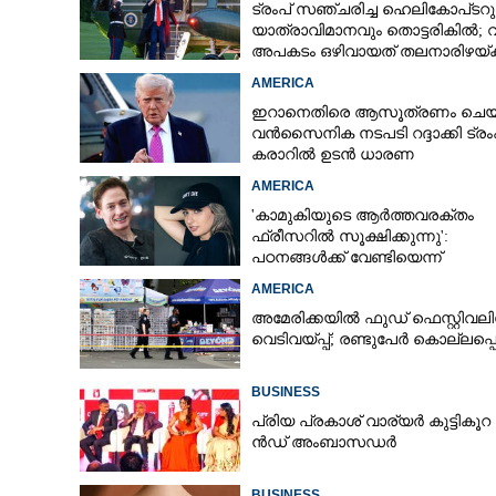
ട്രംപ് സഞ്ചരിച്ച ഹെലികോപ്‌ടറു
യാത്രാവിമാനവും തൊട്ടരികിൽ;
അപകടം ഒഴിവായത് തലനാരിഴയ്‌ക്ക
അന്വേഷണം
AMERICA
ഇറാനെതിരെ ആസൂത്രണം ചെയ്
വൻസൈനിക നടപടി റദ്ദാക്കി ട്രംപ
കരാറിൽ ഉടൻ ധാരണ
AMERICA
'കാമുകിയുടെ ആർത്തവരക്തം
ഫ്രീസറിൽ സൂക്ഷിക്കുന്നു':
പഠനങ്ങൾക്ക് വേണ്ടിയെന്ന്
വിശദീകരണം,​ ചർച്ചയായി ബ്രയ
AMERICA
ജോൺസന്റെ പോസ്റ്റ്
അമേരിക്കയിൽ ഫുഡ് ഫെസ്റ്റിവലി
വെടിവയ്‌പ്പ്; രണ്ടുപേർ കൊല്ലപ്പെട
BUSINESS
പ്രി​യ​ ​പ്ര​കാ​ശ് ​വാ​ര്യർ കു​ട്ടി​കൂ​റ​ 
ൻ​ഡ് ​അം​ബാ​സ​ഡ​ർ
BUSINESS