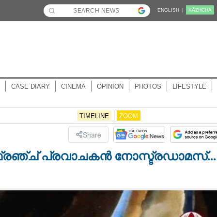
ENGLISH |
KĀZHCHA
CASE DIARY
CINEMA
OPINION
PHOTOS
LIFESTYLE
TIMELINE
ZOOM
Share
ഫ്രഞ്ച് പ്രവാചകൻ നോസ്ട്രഡാമസ്...