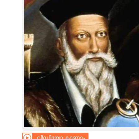
CINEMA
OPINION
PHOTOS
LIFESTYLE
SPIRITUAL
INFO+
ART
ASTRO
വീഡിയോ കാണാം