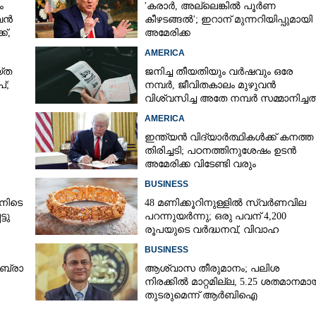
ം
'കരാർ, അല്ലെങ്കിൽ പൂർണ
 വൻ
കീഴടങ്ങൽ'; ഇറാന് മുന്നറിയിപ്പുമായി
്,
അമേരിക്ക
AMERICA
‌ത
ജനിച്ച തീയതിയും വർഷവും ഒരേ
്;
നമ്പർ, ജീവിതകാലം മുഴുവൻ
വിശ്വസിച്ച അതേ നമ്പർ സമ്മാനിച്ചത
കോടികളുടെ ഭാഗ്യം
AMERICA
ഇന്ത്യൻ വിദ്യാർത്ഥികൾക്ക് കനത്ത
തിരിച്ചടി; പഠനത്തിനുശേഷം ഉടൻ
അമേരിക്ക വിടേണ്ടി വരും
ാൻ
BUSINESS
നിടെ
48 മണിക്കൂറിനുള്ളിൽ സ്വർണവില
്ടു
പറന്നുയർന്നു; ഒരു പവന് 4,200
രൂപയുടെ വർദ്ധനവ്, വിവാഹ
സീസണിൽ കനത്ത തിരിച്ചടി
BUSINESS
​ ബ്രാ​
ആശ്വാസ തീരുമാനം; പലിശ
നിരക്കിൽ മാറ്റമില്ല, 5.25 ശതമാനമാ
തുടരുമെന്ന് ആർബിഐ