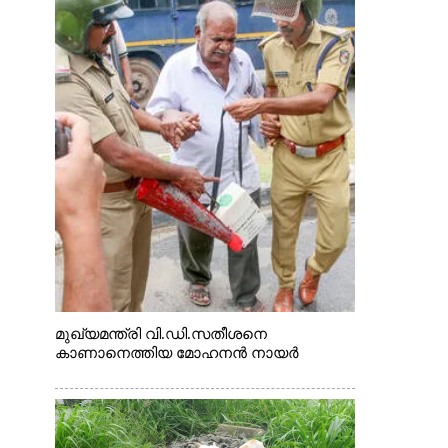
മുഖ്യമന്ത്രി വി.ഡി.സതീശനെ
കാണാനെത്തിയ മോഹനൻ നായർ