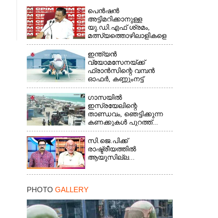
പെൻഷൻ
അട്ടിമറിക്കാനുള്ള
യു.ഡി.എഫ് ശ്രമം,
മത്സ്യത്തൊഴിലാളികളെ
സംരക്ഷിക്കണം...
ഇന്ത്യൻ
വ്യോമസേനയ്ക്ക്
ഫ്രാൻസിന്റെ വമ്പൻ
ഓഫർ, കണ്ണുംനട്ട്
ഇന്ത്യ...
ഗാസയിൽ
ഇസ്രയേലിന്റെ
താണ്ഡവം, ഞെട്ടിക്കുന്ന
കണക്കുകൾ പുറത്ത്...
സി.ജെ.പിക്ക്
രാഷ്ട്രീയത്തിൽ
ആയുസില്ല...
PHOTO
GALLERY