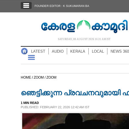
SECTIONS
FOUNDER EDITOR : K SUKUMARAN BA
HOME
LATEST
AUDIO
SATURDAY, 08 AUGUST 2026 10.31 AM IST
NOTIFIED NEWS
LATEST
AUDIO
KERALA
LOCAL
NEWS 360
POLL
KERALA
HOME /
ZOOM /
ZOOM
LOCAL
ഞെട്ടിക്കുന്ന പ്രവചനവുമായി 
NEWS 360
1 MIN READ
PUBLISHED: FEBRUARY 22, 2026 12:42 AM IST
CASE DIARY