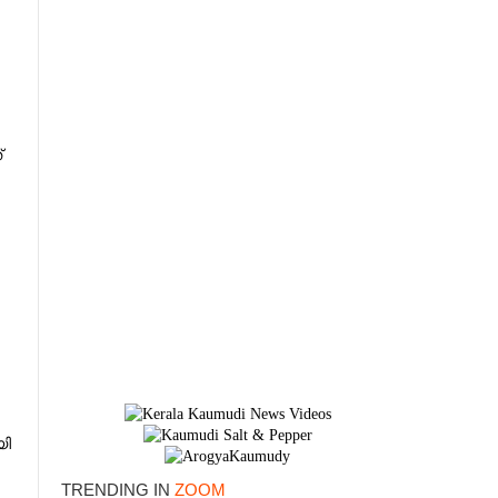
്
യി
×
TRENDING IN
ZOOM