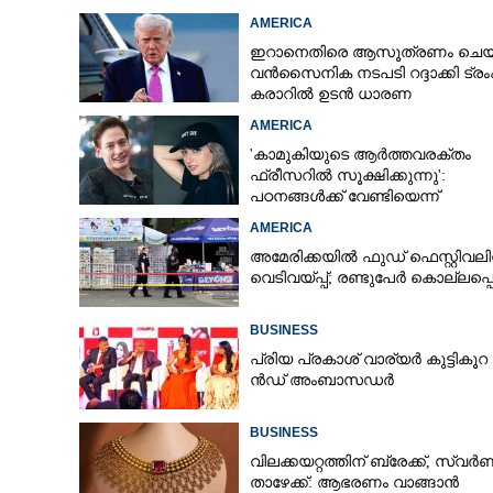
അന്വേഷണം
AMERICA
ഇറാനെതിരെ ആസൂത്രണം ചെയ്
വൻസൈനിക നടപടി റദ്ദാക്കി ട്രംപ
കരാറിൽ ഉടൻ ധാരണ
AMERICA
'കാമുകിയുടെ ആർത്തവരക്തം
ഫ്രീസറിൽ സൂക്ഷിക്കുന്നു':
പഠനങ്ങൾക്ക് വേണ്ടിയെന്ന്
വിശദീകരണം,​ ചർച്ചയായി ബ്രയ
AMERICA
ജോൺസന്റെ പോസ്റ്റ്
അമേരിക്കയിൽ ഫുഡ് ഫെസ്റ്റിവലി
വെടിവയ്‌പ്പ്; രണ്ടുപേർ കൊല്ലപ്പെട
BUSINESS
പ്രി​യ​ ​പ്ര​കാ​ശ് ​വാ​ര്യർ കു​ട്ടി​കൂ​റ​ 
ൻ​ഡ് ​അം​ബാ​സ​ഡ​ർ
BUSINESS
വിലക്കയറ്റത്തിന് ബ്രേക്ക്, സ്വ
താഴേക്ക്: ആഭരണം വാങ്ങാൻ