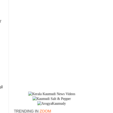
്
യി
×
TRENDING IN
ZOOM