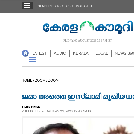
SECTIONS
FOUNDER EDITOR : K SUKUMARAN BA
HOME
LATEST
AUDIO
FRIDAY, 07 AUGUST 2026 7.38 AM IST
NOTIFIED NEWS
LATEST
AUDIO
KERALA
LOCAL
NEWS 360
POLL
KERALA
HOME /
ZOOM /
ZOOM
LOCAL
ജമാ അത്തെ ഇസ്ലാമി മുഖ്യധ
NEWS 360
1 MIN READ
PUBLISHED: FEBRUARY 23, 2026 12:40 AM IST
CASE DIARY