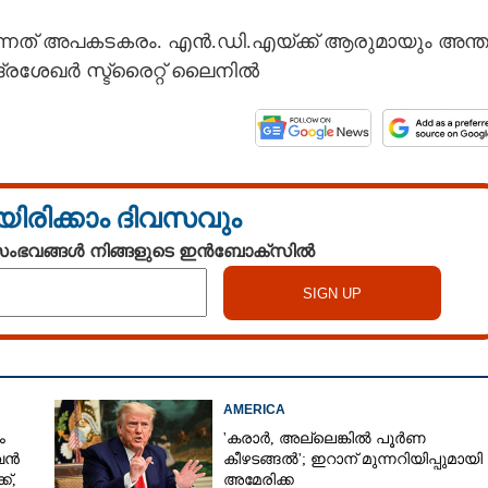
്നത് അപകടകരം. എൻ.ഡി.എയ്ക്ക് ആരുമായും അന്
ന്ദ്രശേഖർ സ്ട്രൈറ്റ് ലൈനിൽ
യിരിക്കാം ദിവസവും
 സംഭവങ്ങൾ നിങ്ങളുടെ ഇൻബോക്സിൽ
AMERICA
ം
'കരാർ, അല്ലെങ്കിൽ പൂർണ
 വൻ
കീഴടങ്ങൽ'; ഇറാന് മുന്നറിയിപ്പുമായി
്,
അമേരിക്ക