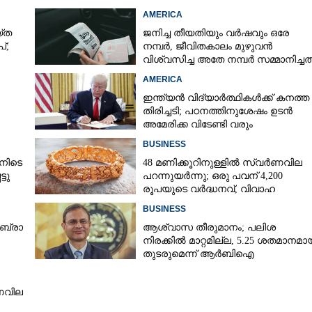
AMERICA
‌ത
ജനിച്ച തീയതിയും വർഷവും ഒരേ
്;
നമ്പർ, ജീവിതകാലം മുഴുവൻ
വിശ്വസിച്ച അതേ നമ്പർ സമ്മാനിച്ചത
കോടികളുടെ ഭാഗ്യം
AMERICA
ഇന്ത്യൻ വിദ്യാർത്ഥികൾക്ക് കനത്ത
തിരിച്ചടി; പഠനത്തിനുശേഷം ഉടൻ
അമേരിക്ക വിടേണ്ടി വരും
ാൻ
BUSINESS
നിടെ
48 മണിക്കൂറിനുള്ളിൽ സ്വർണവില
്ടു
പറന്നുയർന്നു; ഒരു പവന് 4,200
രൂപയുടെ വർദ്ധനവ്, വിവാഹ
സീസണിൽ കനത്ത തിരിച്ചടി
BUSINESS
​ ബ്രാ​
ആശ്വാസ തീരുമാനം; പലിശ
നിരക്കിൽ മാറ്റമില്ല, 5.25 ശതമാനമാ
തുടരുമെന്ന് ആർബിഐ
ർണവില
Share this link