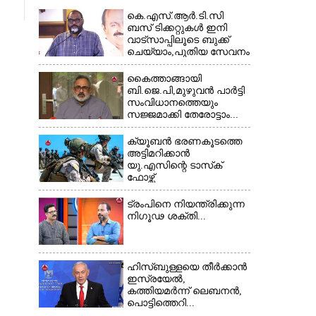
കെ.എസ്.ആർ.ടി.സി
ബസ് ടിക്കറ്റുകൾ ഇനി
വാട്സാപ്പിലൂടെ ബുക്ക്
ചെയ്യാം,പുതിയ സേവനം
തുടങ്ങി...
കൈത്താങ്ങായി
ബി.ജെ.പി,മുഴുവൻ പാർട്ടി
സംവിധാനത്തെയും
സജ്ജമാക്കി തേരോട്ടാം...
ക്യൂബൻ ഭരണകൂടത്തെ
അട്ടിമറിക്കാൻ
യു.എസിന്റെ ടാസ്‌ക്
ഫോഴ്സ്
ട്രംപിനെ നിയന്ത്രിക്കുന്ന
നിഗൂഢ ശക്തി...
ഹിസ്ബുള്ളയെ തീർക്കാൻ
ഇസ്രയേൽ,
കത്തിയമർന്ന് ലെബനൻ,
പൊട്ടിത്തെറി...