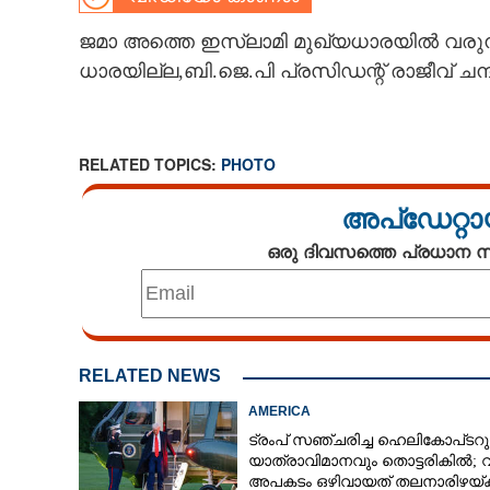
CARTOONS
ജമാ അത്തെ ഇസ്ലാമി മുഖ്യധാരയിൽ വരുന
ധാരയില്ല,ബി.ജെ.പി പ്രസിഡന്റ്‌ രാജീവ്‌ ച
LITERATURE
RELATED TOPICS:
PHOTO
ZOOM
അപ്ഡേറ്റാ
CONTACT US
ഒരു ദിവസത്തെ പ്രധാന
RELATED NEWS
AMERICA
ട്രംപ് സഞ്ചരിച്ച ഹെലികോപ്‌ടറു
യാത്രാവിമാനവും തൊട്ടരികിൽ;
അപകടം ഒഴിവായത് തലനാരിഴയ്‌ക്ക