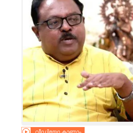
CINEMA
OPINION
PHOTOS
LIFESTYLE
SPIRITUAL
INFO+
ART
ASTRO
വീഡിയോ കാണാം