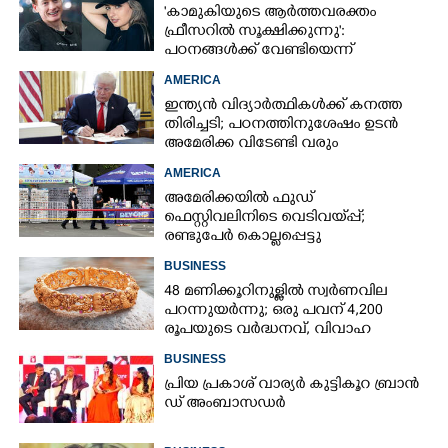
'കാമുകിയുടെ ആർത്തവരക്തം
ഫ്രീസറിൽ സൂക്ഷിക്കുന്നു':
പഠനങ്ങൾക്ക് വേണ്ടിയെന്ന്
വിശദീകരണം,​ ചർച്ചയായി ബ്രയാൻ
AMERICA
ജോൺസന്റെ പോസ്റ്റ്
ഇന്ത്യൻ വിദ്യാർത്ഥികൾക്ക് കനത്ത
തിരിച്ചടി; പഠനത്തിനുശേഷം ഉടൻ
അമേരിക്ക വിടേണ്ടി വരും
AMERICA
അമേരിക്കയിൽ ഫുഡ്
ഫെസ്റ്റിവലിനിടെ വെടിവയ്‌പ്പ്;
രണ്ടുപേർ കൊല്ലപ്പെട്ടു
BUSINESS
48 മണിക്കൂറിനുള്ളിൽ സ്വർണവില
പറന്നുയർന്നു; ഒരു പവന് 4,200
രൂപയുടെ വർദ്ധനവ്, വിവാഹ
സീസണിൽ കനത്ത തിരിച്ചടി
BUSINESS
പ്രി​യ​ ​പ്ര​കാ​ശ് ​വാ​ര്യർ കു​ട്ടി​കൂ​റ​ ​ ബ്രാ​ൻ​
ഡ് ​അം​ബാ​സ​ഡ​ർ