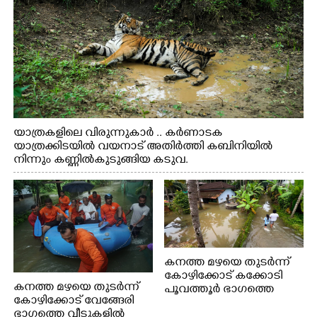
യാത്രകളിലെ വിരുന്നുകാർ .. കർണാടക
യാത്രക്കിടയിൽ വയനാട് അതിർത്തി കബിനിയിൽ
നിന്നും കണ്ണിൽകുടുങ്ങിയ കടുവ.
കനത്ത മഴയെ തുടർന്ന്
കോഴിക്കോട് കക്കോടി
കനത്ത മഴയെ തുടർന്ന്
പൂവത്തൂർ ഭാഗത്തെ
കോഴിക്കോട് വേങ്ങേരി
വീടുകളിൽ വെള്ളം
ഭാഗത്തെ വീടുകളിൽ
കയറിയപ്പോൾ