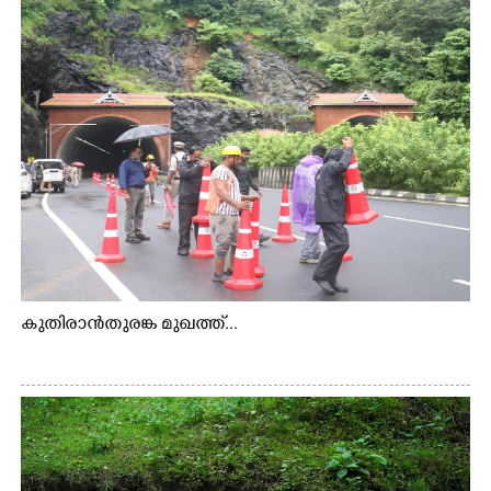
കുതിരാൻതുരങ്ക മുഖത്ത്...