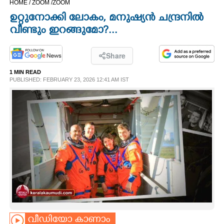
HOME /
ZOOM /
ZOOM
CINEMA
ഉറ്റുനോക്കി ലോകം, മനുഷ്യൻ ചന്ദ്രനിൽ
വീണ്ടും ഇറങ്ങുമോ?...
OPINION
Share
PHOTOS
1 MIN READ
PUBLISHED: FEBRUARY 23, 2026 12:41 AM IST
LIFESTYLE
SPIRITUAL
INFO+
ART
ASTRO
വീഡിയോ കാണാം