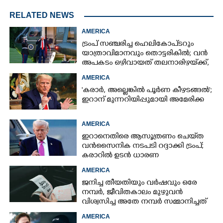
RELATED NEWS
AMERICA
ട്രംപ് സഞ്ചരിച്ച ഹെലികോപ്‌ടറും
യാത്രാവിമാനവും തൊട്ടരികിൽ; വൻ
അപകടം ഒഴിവായത് തലനാരിഴയ്‌ക്ക്,
അന്വേഷണം
AMERICA
'കരാർ, അല്ലെങ്കിൽ പൂർണ കീഴടങ്ങൽ';
ഇറാന് മുന്നറിയിപ്പുമായി അമേരിക്ക
AMERICA
ഇറാനെതിരെ ആസൂത്രണം ചെയ്‌ത
വൻസൈനിക നടപടി റദ്ദാക്കി ട്രംപ്;
കരാറിൽ ഉടൻ ധാരണ
AMERICA
ജനിച്ച തീയതിയും വർഷവും ഒരേ
നമ്പർ, ജീവിതകാലം മുഴുവൻ
വിശ്വസിച്ച അതേ നമ്പർ സമ്മാനിച്ചത്
കോടികളുടെ ഭാഗ്യം
AMERICA