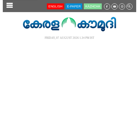
SECTIONS
ENGLISH
E-PAPER
KĀZHCHA
HOME
LATEST
FRIDAY, 07 AUGUST 2026 1.34 PM IST
AUDIO
NOTIFIED NEWS
POLL
KERALA
LOCAL
NEWS 360
CASE DIARY