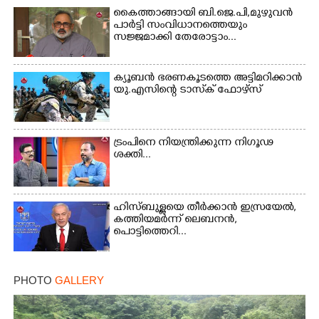
കൈത്താങ്ങായി ബി.ജെ.പി,മുഴുവൻ
പാർട്ടി സംവിധാനത്തെയും
Copy Link
സജ്ജമാക്കി തേരോട്ടാം...
ക്യൂബൻ ഭരണകൂടത്തെ അട്ടിമറിക്കാൻ
യു.എസിന്റെ ടാസ്‌ക് ഫോഴ്സ്
ട്രംപിനെ നിയന്ത്രിക്കുന്ന നിഗൂഢ
ശക്തി...
ഹിസ്ബുള്ളയെ തീർക്കാൻ ഇസ്രയേൽ,
കത്തിയമർന്ന് ലെബനൻ,
പൊട്ടിത്തെറി...
PHOTO
GALLERY