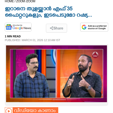
HOME /
ZOOM /
ZOOM
CINEMA
ഇറാനെ തുളയ്ക്കാൻ എഫ് 35
ഫൈറ്ററുകളും, ഇടപെടുമോ റഷ്യ...
OPINION
Share
PHOTOS
1 MIN READ
PUBLISHED: MARCH 01, 2026 12:10 AM IST
LIFESTYLE
SPIRITUAL
INFO+
ART
ASTRO
വീഡിയോ കാണാം