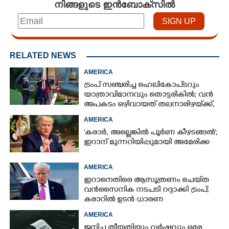
നിങ്ങളുടെ ഇൻബോക്സിൽ
RELATED NEWS
AMERICA
ട്രംപ് സഞ്ചരിച്ച ഹെലികോപ്‌ടറും
യാത്രാവിമാനവും തൊട്ടരികിൽ; വൻ
അപകടം ഒഴിവായത് തലനാരിഴയ്‌ക്ക്,
അന്വേഷണം
AMERICA
'കരാർ, അല്ലെങ്കിൽ പൂർണ കീഴടങ്ങൽ';
ഇറാന് മുന്നറിയിപ്പുമായി അമേരിക്ക
AMERICA
ഇറാനെതിരെ ആസൂത്രണം ചെയ്‌ത
വൻസൈനിക നടപടി റദ്ദാക്കി ട്രംപ്;
കരാറിൽ ഉടൻ ധാരണ
AMERICA
ജനിച്ച തീയതിയും വർഷവും ഒരേ