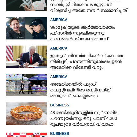
നമ്പർ, ജീവിതകാലം മുഴുവൻ
വിശ്വസിച്ച അതേ നമ്പർ സമ്മാനിച്ചത്
കോടികളുടെ ഭാഗ്യം
AMERICA
'കാമുകിയുടെ ആർത്തവരക്തം
ഫ്രീസറിൽ സൂക്ഷിക്കുന്നു':
പഠനങ്ങൾക്ക് വേണ്ടിയെന്ന്
വിശദീകരണം,​ ചർച്ചയായി ബ്രയാൻ
AMERICA
ജോൺസന്റെ പോസ്റ്റ്
ഇന്ത്യൻ വിദ്യാർത്ഥികൾക്ക് കനത്ത
തിരിച്ചടി; പഠനത്തിനുശേഷം ഉടൻ
അമേരിക്ക വിടേണ്ടി വരും
AMERICA
അമേരിക്കയിൽ ഫുഡ്
ഫെസ്റ്റിവലിനിടെ വെടിവയ്‌പ്പ്;
രണ്ടുപേർ കൊല്ലപ്പെട്ടു
BUSINESS
48 മണിക്കൂറിനുള്ളിൽ സ്വർണവില
പറന്നുയർന്നു; ഒരു പവന് 4,200
രൂപയുടെ വർദ്ധനവ്, വിവാഹ
സീസണിൽ കനത്ത തിരിച്ചടി
BUSINESS