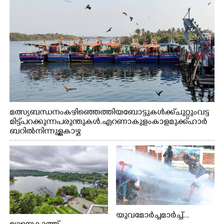
മത്സ്യബന്ധനം കഴിഞ്ഞെത്തിയ ബോട്ടുകൾക്ക് ചുറ്റും വട്ട
മിട്ട് പറക്കുന്ന പരുന്തുകൾ. എറണാകുളം കാളമുക്ക് ഹാർ
ബറിൽ നിന്നുള്ള കാഴ്ച
യുവമോർച്ചമാർച്ച്...