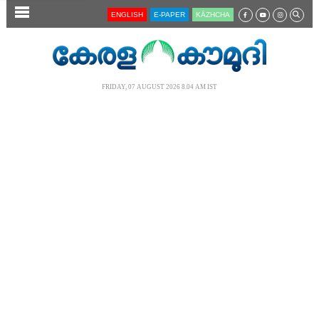
SECTIONS
ENGLISH
E-PAPER
KĀZHCHA
HOME
LATEST
FRIDAY, 07 AUGUST 2026 8.04 AM IST
AUDIO
NOTIFIED NEWS
POLL
KERALA
LOCAL
NEWS 360
CASE DIARY