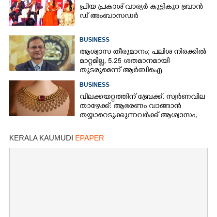
പ്രി​യ​ ​പ്ര​കാ​ശ് ​വാ​ര്യർ കു​ട്ടി​കൂ​റ​ ​ ബ്രാ​ൻ​
ഡ് ​അം​ബാ​സ​ഡ​ർ
BUSINESS
ആശ്വാസ തീരുമാനം; പലിശ നിരക്കിൽ
മാറ്റമില്ല, 5.25 ശതമാനമായി
തുടരുമെന്ന് ആർബിഐ
BUSINESS
വിലക്കയറ്റത്തിന് ബ്രേക്ക്, സ്വർണവില
താഴേക്ക്: ആഭരണം വാങ്ങാൻ
തയ്യാറെടുക്കുന്നവർക്ക് ആശ്വാസം,
ഇന്നത്തെ നിരക്കറിയാം
KERALA KAUMUDI
EPAPER