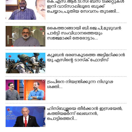
കെ.എസ്.ആർ.ടി.സി ബസ് ടിക്കറ്റുകൾ
ഇനി വാട്സാപ്പിലൂടെ ബുക്ക്
ചെയ്യാം,പുതിയ സേവനം തുടങ്ങി...
Copy Link
കൈത്താങ്ങായി ബി.ജെ.പി,മുഴുവൻ
പാർട്ടി സംവിധാനത്തെയും
സജ്ജമാക്കി തേരോട്ടാം...
ക്യൂബൻ ഭരണകൂടത്തെ അട്ടിമറിക്കാൻ
യു.എസിന്റെ ടാസ്‌ക് ഫോഴ്സ്
ട്രംപിനെ നിയന്ത്രിക്കുന്ന നിഗൂഢ
ശക്തി...
ഹിസ്ബുള്ളയെ തീർക്കാൻ ഇസ്രയേൽ,
കത്തിയമർന്ന് ലെബനൻ,
പൊട്ടിത്തെറി...