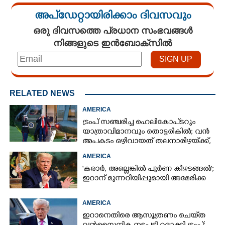
അപ്ഡേറ്റായിരിക്കാം ദിവസവും
ഒരു ദിവസത്തെ പ്രധാന സംഭവങ്ങൾ
നിങ്ങളുടെ ഇൻബോക്സിൽ
RELATED NEWS
AMERICA
ട്രംപ് സഞ്ചരിച്ച ഹെലികോപ്‌ടറും
യാത്രാവിമാനവും തൊട്ടരികിൽ; വൻ
അപകടം ഒഴിവായത് തലനാരിഴയ്‌ക്ക്,
അന്വേഷണം
AMERICA
'കരാർ, അല്ലെങ്കിൽ പൂർണ കീഴടങ്ങൽ';
ഇറാന് മുന്നറിയിപ്പുമായി അമേരിക്ക
AMERICA
ഇറാനെതിരെ ആസൂത്രണം ചെയ്‌ത