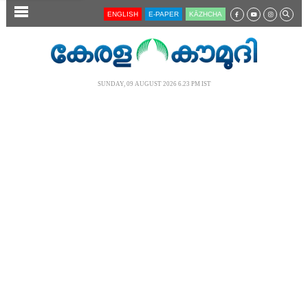
SECTIONS
ENGLISH
E-PAPER
KĀZHCHA
HOME
LATEST
SUNDAY, 09 AUGUST 2026 6.23 PM IST
AUDIO
NOTIFIED NEWS
POLL
KERALA
LOCAL
NEWS 360
CASE DIARY