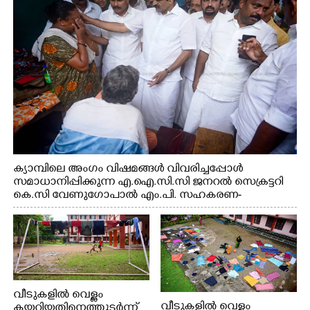
റെജി ചെറിയാൻ എം. എൽ. എ എന്നിവർ സമീപം
ക്യാമ്പിലെ അംഗം വിഷമങ്ങൾ വിവരിച്ചപ്പോൾ
സമാധാനിപ്പിക്കുന്ന എ.ഐ.സി.സി ജനറൽ സെക്രട്ടറി
കെ.സി വേണുഗോപാൽ എം.പി. സഹകരണ-
എക്സൈസ് വകുപ്പ് മന്ത്രി എം. ലിജു, എന്നിവർ
വീടുകളിൽ വെള്ളം
വീടുകളിൽ വെള്ളം
കയറിയതിനെത്തുടർന്ന്