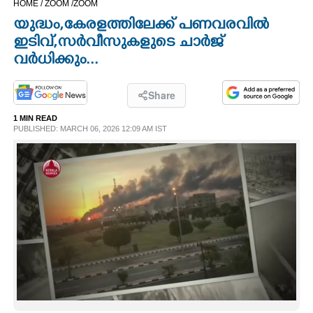
HOME /
ZOOM /
ZOOM
CINEMA
യുദ്ധം,കേരളത്തിലേക്ക് പണവരവിൽ
ഇടിവ്,സർവീസുകളുടെ ചാർജ്
OPINION
വർധിക്കും...
PHOTOS
Share
1 MIN READ
PUBLISHED: MARCH 06, 2026 12:09 AM IST
LIFESTYLE
SPIRITUAL
INFO+
ART
ASTRO