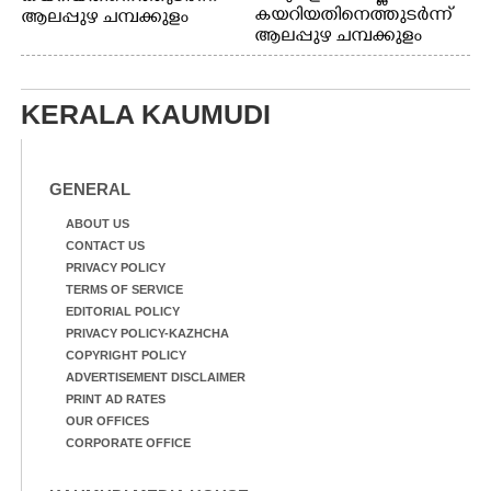
കയറിയതിനെത്തുടർന്ന്
ആലപ്പുഴ ചമ്പക്കുളം
ആലപ്പുഴ ചമ്പക്കുളം
ഫാദർ തോമസ്
ഫാദർ തോമസ്
പോരൂക്കര സെൻട്രൽ
പോരൂക്കര സെൻട്രൽ
സ്കൂളിലെ ദുരിതാശ്വാസ
സ്കൂളിലെ ദുരിതാശ്വാസ
ക്യാമ്പിലെത്തിയവർ
KERALA KAUMUDI
ക്യാമ്പിലെത്തിയവർ മഴ
വസ്ത്രങ്ങൾ
മാറിനിന്ന ഇടവേളയിൽ
ഉണക്കാനിട്ടിരിക്കുന്ന
ക്യാമ്പ് പരിസരത്ത്
ഗോൾപോസ്റ്റിന് മുന്നിൽ
വസ്ത്രങ്ങൾ
ഫുട്ബോൾ കളികളിൽ
GENERAL
ഉണക്കാനിടുന്ന കാഴ്ച.
ഏർപ്പെട്ടിരിക്കുന്ന
കുട്ടികൾ
ABOUT US
CONTACT US
PRIVACY POLICY
TERMS OF SERVICE
EDITORIAL POLICY
PRIVACY POLICY-KAZHCHA
COPYRIGHT POLICY
ADVERTISEMENT DISCLAIMER
PRINT AD RATES
OUR OFFICES
CORPORATE OFFICE