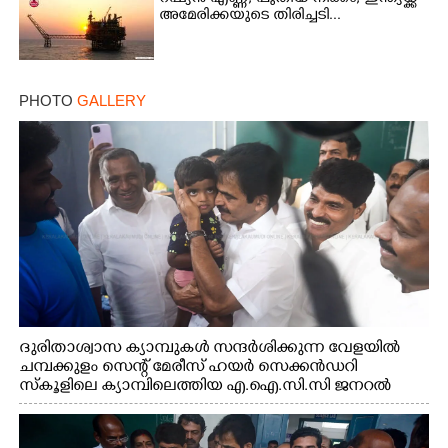
അമേരിക്കയുടെ തിരിച്ചടി...
PHOTO
GALLERY
ദുരിതാശ്വാസ ക്യാമ്പുകൾ സന്ദർശിക്കുന്ന വേളയിൽ
ചമ്പക്കുളം സെന്റ് മേരീസ് ഹയർ സെക്കൻഡറി
സ്കൂളിലെ ക്യാമ്പിലെത്തിയ എ.ഐ.സി.സി ജനറൽ
സെക്രട്ടറി കെ.സി വേണുഗോപാൽ എം.പി കുരുന്നിനെ
എടുത്ത് ലാളിച്ചപ്പോൾ. സഹകരണ-എക്സൈസ്
വകുപ്പ് മന്ത്രി എം. ലിജു, കൃഷിവകുപ്പ് മന്ത്രി ടി. സിദ്ദിഖ്,