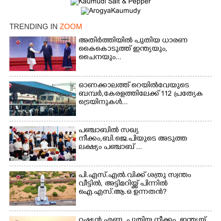
TRENDING IN
ZOOM
Copy Link
അതിർത്തിയിൽ പുതിയ ധാരണ
കൈകൊടുത്ത് ഇന്ത്യയും,
ചൈനയും...
ഓണക്കാലത്ത് റെയിൽവേയുടെ
ബമ്പർ,കേരളത്തിലേക്ക് 112 പ്രത്യേക
ട്രെയിനുകൾ...
പഞ്ചാബില്‍ സഖ്യ
നീക്കം,ബി.ജെ.പിയുടെ അടുത്ത
ലക്ഷ്യം പഞ്ചാബ് ...
പി.എസ്.എൽ.വിക്ക് ശത്രു സ്വന്തം
വീട്ടിൽ, അട്ടിമറിയ്ക്ക് പിന്നിൽ
ഐ.എസ്.ആ.ഒ ഉന്നതൻ?
റഷ്യൻ എണ്ണ, പുതിയ നീക്കം, ഇന്ത്യയ്ക്ക്