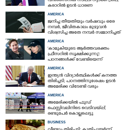
വൻസൈനിക നടപടി റദ്ദാക്കി ട്രംപ്;
കരാറിൽ ഉടൻ ധാരണ
AMERICA
ജനിച്ച തീയതിയും വർഷവും ഒരേ
നമ്പർ, ജീവിതകാലം മുഴുവൻ
വിശ്വസിച്ച അതേ നമ്പർ സമ്മാനിച്ചത്
കോടികളുടെ ഭാഗ്യം
AMERICA
'കാമുകിയുടെ ആർത്തവരക്തം
ഫ്രീസറിൽ സൂക്ഷിക്കുന്നു':
പഠനങ്ങൾക്ക് വേണ്ടിയെന്ന്
വിശദീകരണം,​ ചർച്ചയായി ബ്രയാൻ
AMERICA
ജോൺസന്റെ പോസ്റ്റ്
ഇന്ത്യൻ വിദ്യാർത്ഥികൾക്ക് കനത്ത
തിരിച്ചടി; പഠനത്തിനുശേഷം ഉടൻ
അമേരിക്ക വിടേണ്ടി വരും
AMERICA
അമേരിക്കയിൽ ഫുഡ്
ഫെസ്റ്റിവലിനിടെ വെടിവയ്‌പ്പ്;
രണ്ടുപേർ കൊല്ലപ്പെട്ടു
BUSINESS
വീണ്ടും തിരിച്ചടി; കുതിച്ചുയർന്ന്