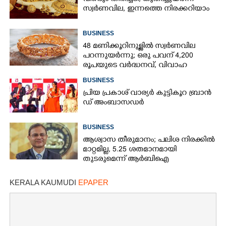
സ്വർണവില, ഇന്നത്തെ നിരക്കറിയാം
BUSINESS
48 മണിക്കൂറിനുള്ളിൽ സ്വർണവില
പറന്നുയർന്നു; ഒരു പവന് 4,200
രൂപയുടെ വർദ്ധനവ്, വിവാഹ
സീസണിൽ കനത്ത തിരിച്ചടി
BUSINESS
പ്രി​യ​ ​പ്ര​കാ​ശ് ​വാ​ര്യർ കു​ട്ടി​കൂ​റ​ ​ ബ്രാ​ൻ​
ഡ് ​അം​ബാ​സ​ഡ​ർ
BUSINESS
ആശ്വാസ തീരുമാനം; പലിശ നിരക്കിൽ
മാറ്റമില്ല, 5.25 ശതമാനമായി
തുടരുമെന്ന് ആർബിഐ
KERALA KAUMUDI
EPAPER