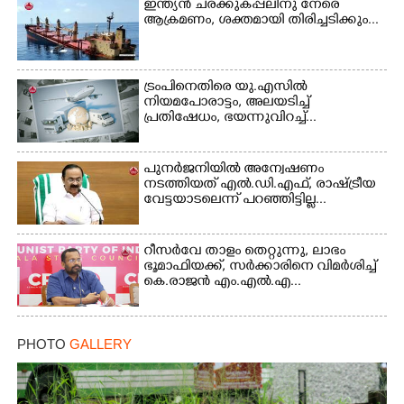
ഇന്ത്യൻ ചരക്കുകപ്പലിനു നേരെ
Copy Link
ആക്രമണം, ശക്തമായി തിരിച്ചടിക്കും...
ട്രംപിനെതിരെ യു.എസിൽ
നിയമപോരാട്ടം, അലയടിച്ച്
പ്രതിഷേധം, ഭയന്നുവിറച്ച്...
പുനർജനിയിൽ അന്വേഷണം
നടത്തിയത് എൽ.ഡി.എഫ്, രാഷ്ട്രീയ
വേട്ടയാടലെന്ന് പറഞ്ഞിട്ടില്ല...
റീസർവേ താളം തെറ്റുന്നു, ലാഭം
ഭൂമാഫിയക്ക്, സർക്കാരിനെ വിമർശിച്ച്
കെ.രാജൻ എം.എൽ.എ...
PHOTO
GALLERY