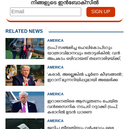
നിങ്ങളുടെ ഇൻബോക്സിൽ
RELATED NEWS
AMERICA
ട്രംപ് സഞ്ചരിച്ച ഹെലികോപ്‌ടറും
യാത്രാവിമാനവും തൊട്ടരികിൽ; വൻ
അപകടം ഒഴിവായത് തലനാരിഴയ്‌ക്ക്,
അന്വേഷണം
AMERICA
'കരാർ, അല്ലെങ്കിൽ പൂർണ കീഴടങ്ങൽ';
ഇറാന് മുന്നറിയിപ്പുമായി അമേരിക്ക
AMERICA
ഇറാനെതിരെ ആസൂത്രണം ചെയ്‌ത
വൻസൈനിക നടപടി റദ്ദാക്കി ട്രംപ്;
കരാറിൽ ഉടൻ ധാരണ
AMERICA
ജനിച്ച തീയതിയും വർഷവും ഒരേ