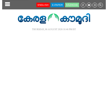
SECTIONS
ENGLISH
E-PAPER
KĀZHCHA
HOME
LATEST
THURSDAY, 06 AUGUST 2026 10.46 PM IST
AUDIO
NOTIFIED NEWS
POLL
KERALA
LOCAL
NEWS 360
CASE DIARY