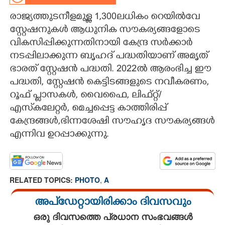
രാജ്യത്തുടനീളമുള്ള 1,300ലധികം റെയിൽവേ
CARTOONS
സ്റ്റേഷനുകൾ ആധുനിക സൗകര്യങ്ങളോടെ
വികസിപ്പിക്കുന്നതിനായി കേന്ദ്ര സർക്കാർ
LITERATURE
നടപ്പിലാക്കുന്ന ബൃഹദ് പദ്ധതിയാണ് അമൃത്
ഭാരത് സ്റ്റേഷൻ പദ്ധതി. 2022ൽ ആരംഭിച്ച ഈ
ZOOM
പദ്ധതി, സ്റ്റേഷൻ കെട്ടിടങ്ങളുടെ നവീകരണം,
റൂഫ് പ്ലാസകൾ, വൈഫൈ, ലിഫ്റ്റ്/
CONTACT US
എസ്‌കലേറ്റർ, മെച്ചപ്പെട്ട കാത്തിരിപ്പ്
കേന്ദ്രങ്ങൾ,ഭിന്നശേഷി സൗഹൃദ സൗകര്യങ്ങൾ
എന്നിവ ഉറപ്പാക്കുന്നു.
RELATED TOPICS:
PHOTO
,
A
അപ്ഡേറ്റായിരിക്കാം ദിവസവും
ഒരു ദിവസത്തെ പ്രധാന സംഭവങ്ങൾ