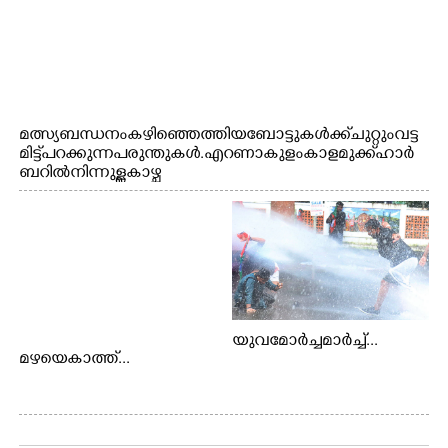
മത്സ്യബന്ധനം കഴിഞ്ഞെത്തിയ ബോട്ടുകൾക്ക് ചുറ്റും വട്ട
മിട്ട് പറക്കുന്ന പരുന്തുകൾ. എറണാകുളം കാളമുക്ക് ഹാർ
ബറിൽ നിന്നുള്ള കാഴ്ച
യുവമോർച്ചമാർച്ച്...
മഴയെകാത്ത്...