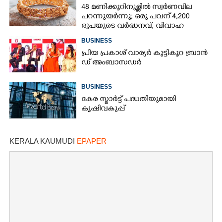
48 മണിക്കൂറിനുള്ളിൽ സ്വർണവില
പറന്നുയർന്നു; ഒരു പവന് 4,200
രൂപയുടെ വർദ്ധനവ്, വിവാഹ
സീസണിൽ കനത്ത തിരിച്ചടി
BUSINESS
പ്രി​യ​ ​പ്ര​കാ​ശ് ​വാ​ര്യർ കു​ട്ടി​കൂ​റ​ ​ ബ്രാ​ൻ​
ഡ് ​അം​ബാ​സ​ഡ​ർ
BUSINESS
കേര സ്മാർട്ട് പദ്ധതിയുമായി
കൃഷിവകുപ്പ്
KERALA KAUMUDI
EPAPER