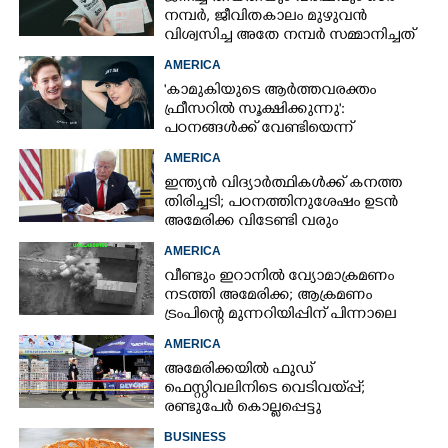
നമ്പർ, ജീവിതകാലം മുഴുവൻ
വിശ്വസിച്ച അതേ നമ്പർ സമ്മാനിച്ചത്
കോടികളുടെ ഭാഗ്യം
AMERICA
'കാമുകിയുടെ ആർത്തവരക്തം
ഫ്രീസറിൽ സൂക്ഷിക്കുന്നു':
പഠനങ്ങൾക്ക് വേണ്ടിയെന്ന്
വിശദീകരണം,​ ചർച്ചയായി ബ്രയാൻ
AMERICA
ജോൺസന്റെ പോസ്റ്റ്
ഇന്ത്യൻ വിദ്യാർത്ഥികൾക്ക് കനത്ത
തിരിച്ചടി; പഠനത്തിനുശേഷം ഉടൻ
അമേരിക്ക വിടേണ്ടി വരും
AMERICA
വീണ്ടും ഇറാനിൽ വ്യോമാക്രമണം
നടത്തി അമേരിക്ക; ആക്രമണം
ട്രംപിന്റെ മുന്നറിയിപ്പിന് പിന്നാലെ
AMERICA
അമേരിക്കയിൽ ഫുഡ്
ഫെസ്റ്റിവലിനിടെ വെടിവയ്‌പ്പ്;
രണ്ടുപേർ കൊല്ലപ്പെട്ടു
BUSINESS