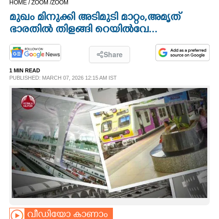
HOME /
ZOOM /
ZOOM
CINEMA
മുഖം മിനുക്കി അടിമുടി മാറ്റം,അമൃത്
ഭാരതിൽ തിളങ്ങി റെയിൽവേ...
OPINION
Share
PHOTOS
1 MIN READ
PUBLISHED: MARCH 07, 2026 12:15 AM IST
LIFESTYLE
SPIRITUAL
INFO+
ART
ASTRO
വീഡിയോ കാണാം