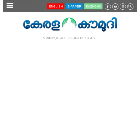
SECTIONS
ENGLISH
E-PAPER
KĀZHCHA
HOME
LATEST
SUNDAY, 09 AUGUST 2026 12.11 AM IST
AUDIO
NOTIFIED NEWS
POLL
KERALA
LOCAL
NEWS 360
CASE DIARY