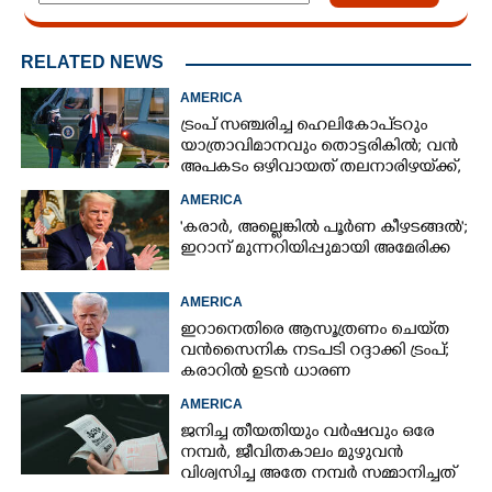
RELATED NEWS
AMERICA
ട്രംപ് സഞ്ചരിച്ച ഹെലികോപ്‌ടറും
യാത്രാവിമാനവും തൊട്ടരികിൽ; വൻ
അപകടം ഒഴിവായത് തലനാരിഴയ്‌ക്ക്,
അന്വേഷണം
AMERICA
'കരാർ, അല്ലെങ്കിൽ പൂർണ കീഴടങ്ങൽ';
ഇറാന് മുന്നറിയിപ്പുമായി അമേരിക്ക
AMERICA
ഇറാനെതിരെ ആസൂത്രണം ചെയ്‌ത
വൻസൈനിക നടപടി റദ്ദാക്കി ട്രംപ്;
കരാറിൽ ഉടൻ ധാരണ
AMERICA
ജനിച്ച തീയതിയും വർഷവും ഒരേ
നമ്പർ, ജീവിതകാലം മുഴുവൻ
വിശ്വസിച്ച അതേ നമ്പർ സമ്മാനിച്ചത്