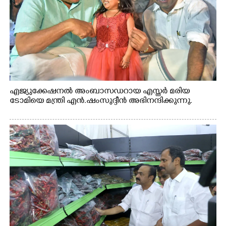
എജ്യുക്കേഷനൽ അംബാസഡറായ എസ്തർ മരിയ
ടോമിയെ മന്ത്രി എൻ.ഷംസുദ്ദീൻ അഭിനന്ദിക്കുന്നു.