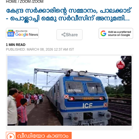
HOME /
ZOOM /
ZOOM
CINEMA
കേന്ദ്ര സർക്കാരിന്റെ സമ്മാനം, പാലക്കാട്
- പൊള്ളാച്ചി മെമു സ‌ർവീസിന് അനുമതി...
OPINION
Share
PHOTOS
1 MIN READ
PUBLISHED: MARCH 08, 2026 12:37 AM IST
LIFESTYLE
SPIRITUAL
INFO+
ART
ASTRO
വീഡിയോ കാണാം