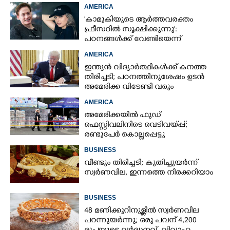
കോടികളുടെ ഭാഗ്യം
AMERICA
'കാമുകിയുടെ ആർത്തവരക്തം
ഫ്രീസറിൽ സൂക്ഷിക്കുന്നു':
പഠനങ്ങൾക്ക് വേണ്ടിയെന്ന്
വിശദീകരണം,​ ചർച്ചയായി ബ്രയാൻ
AMERICA
ജോൺസന്റെ പോസ്റ്റ്
ഇന്ത്യൻ വിദ്യാർത്ഥികൾക്ക് കനത്ത
തിരിച്ചടി; പഠനത്തിനുശേഷം ഉടൻ
അമേരിക്ക വിടേണ്ടി വരും
AMERICA
അമേരിക്കയിൽ ഫുഡ്
ഫെസ്റ്റിവലിനിടെ വെടിവയ്‌പ്പ്;
രണ്ടുപേർ കൊല്ലപ്പെട്ടു
BUSINESS
വീണ്ടും തിരിച്ചടി; കുതിച്ചുയർന്ന്
സ്വർണവില, ഇന്നത്തെ നിരക്കറിയാം
BUSINESS
48 മണിക്കൂറിനുള്ളിൽ സ്വർണവില
പറന്നുയർന്നു; ഒരു പവന് 4,200