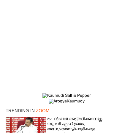
×
Share this link
TRENDING IN
ZOOM
പെൻഷൻ അട്ടിമറിക്കാനുള്ള
Copy Link
യു.ഡി.എഫ് ശ്രമം,
മത്സ്യത്തൊഴിലാളികളെ