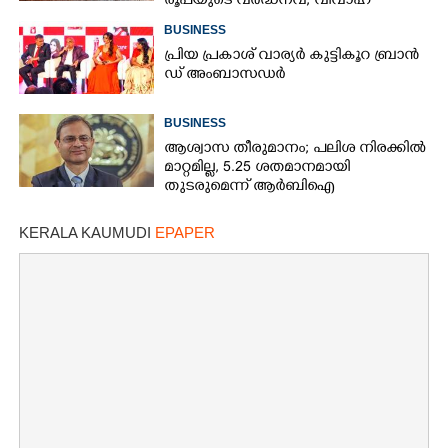
രൂപയുടെ വർദ്ധനവ്, വിവാഹ
സീസണിൽ കനത്ത തിരിച്ചടി
BUSINESS
പ്രി​യ​ ​പ്ര​കാ​ശ് ​വാ​ര്യർ കു​ട്ടി​കൂ​റ​ ​ ബ്രാ​ൻ​
ഡ് ​അം​ബാ​സ​ഡ​ർ
BUSINESS
ആശ്വാസ തീരുമാനം; പലിശ നിരക്കിൽ
മാറ്റമില്ല, 5.25 ശതമാനമായി
തുടരുമെന്ന് ആർബിഐ
KERALA KAUMUDI
EPAPER