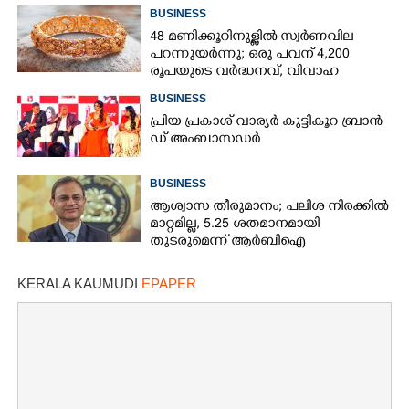
BUSINESS
48 മണിക്കൂറിനുള്ളിൽ സ്വർണവില
പറന്നുയർന്നു; ഒരു പവന് 4,200
രൂപയുടെ വർദ്ധനവ്, വിവാഹ
സീസണിൽ കനത്ത തിരിച്ചടി
BUSINESS
പ്രി​യ​ ​പ്ര​കാ​ശ് ​വാ​ര്യർ കു​ട്ടി​കൂ​റ​ ​ ബ്രാ​ൻ​
ഡ് ​അം​ബാ​സ​ഡ​ർ
BUSINESS
ആശ്വാസ തീരുമാനം; പലിശ നിരക്കിൽ
മാറ്റമില്ല, 5.25 ശതമാനമായി
തുടരുമെന്ന് ആർബിഐ
KERALA KAUMUDI
EPAPER