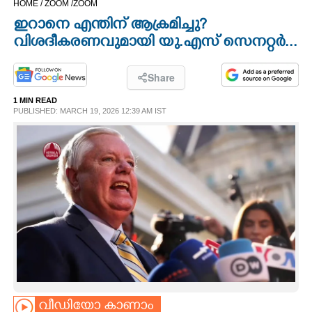
HOME /
ZOOM /
ZOOM
CINEMA
ഇറാനെ എന്തിന് ആക്രമിച്ചു?
വിശദീകരണവുമായി യു.എസ് സെനറ്റർ...
OPINION
Share
PHOTOS
1 MIN READ
PUBLISHED: MARCH 19, 2026 12:39 AM IST
LIFESTYLE
SPIRITUAL
INFO+
ART
ASTRO
വീഡിയോ കാണാം