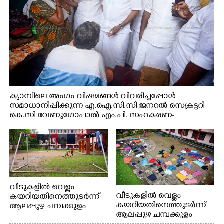
ക്യാമ്പിലെ അംഗം വിഷമങ്ങൾ വിവരിച്ചപ്പോൾ
സമാധാനിപ്പിക്കുന്ന എ.ഐ.സി.സി ജനറൽ സെക്രട്ടറി
കെ.സി വേണുഗോപാൽ എം.പി. സഹകരണ-
എക്സൈസ് വകുപ്പ് മന്ത്രി എം. ലിജു, എന്നിവർ
വീടുകളിൽ വെള്ളം
വീടുകളിൽ വെള്ളം
കയറിയതിനെത്തുടർന്ന്
കയറിയതിനെത്തുടർന്ന്
ആലപ്പുഴ ചമ്പക്കുളം
ആലപ്പുഴ ചമ്പക്കുളം
ഫാദർ തോമസ്