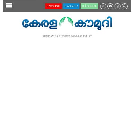
SECTIONS
ENGLISH
E-PAPER
KĀZHCHA
HOME
LATEST
SUNDAY, 09 AUGUST 2026 6.43 PM IST
AUDIO
NOTIFIED NEWS
POLL
KERALA
LOCAL
NEWS 360
CASE DIARY