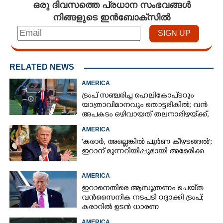
ഒരു ദിവസത്തെ പ്രധാന സംഭവങ്ങൾ
നിങ്ങളുടെ ഇൻബോക്സിൽ
RELATED NEWS
AMERICA
ട്രംപ് സഞ്ചരിച്ച ഹെലികോപ്‌ടറും
യാത്രാവിമാനവും തൊട്ടരികിൽ; വൻ
അപകടം ഒഴിവായത് തലനാരിഴയ്‌ക്ക്,
അന്വേഷണം
AMERICA
'കരാർ, അല്ലെങ്കിൽ പൂർണ കീഴടങ്ങൽ';
ഇറാന് മുന്നറിയിപ്പുമായി അമേരിക്ക
AMERICA
ഇറാനെതിരെ ആസൂത്രണം ചെയ്‌ത
വൻസൈനിക നടപടി റദ്ദാക്കി ട്രംപ്;
കരാറിൽ ഉടൻ ധാരണ
AMERICA