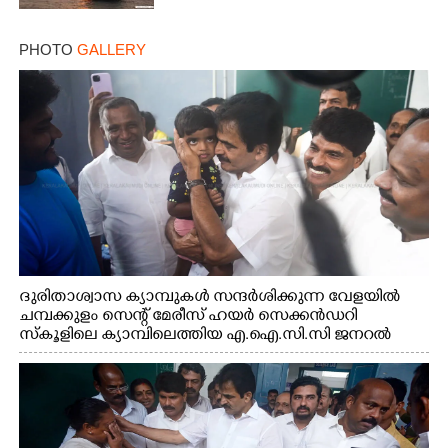
PHOTO
GALLERY
ദുരിതാശ്വാസ ക്യാമ്പുകൾ സന്ദർശിക്കുന്ന വേളയിൽ
ചമ്പക്കുളം സെന്റ് മേരീസ് ഹയർ സെക്കൻഡറി
സ്കൂളിലെ ക്യാമ്പിലെത്തിയ എ.ഐ.സി.സി ജനറൽ
സെക്രട്ടറി കെ.സി വേണുഗോപാൽ എം.പി കുരുന്നിനെ
എടുത്ത് ലാളിച്ചപ്പോൾ. സഹകരണ-എക്സൈസ്
വകുപ്പ് മന്ത്രി എം. ലിജു, കൃഷിവകുപ്പ് മന്ത്രി ടി. സിദ്ദിഖ്,
റെജി ചെറിയാൻ എം. എൽ. എ എന്നിവർ സമീപം