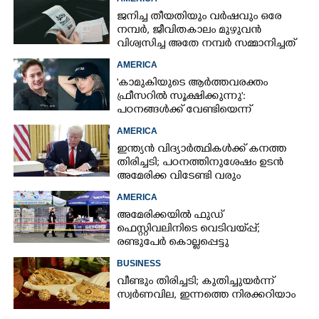
ജനിച്ച തീയതിയും വർഷവും ഒരേ
നമ്പർ, ജീവിതകാലം മുഴുവൻ
വിശ്വസിച്ച അതേ നമ്പർ സമ്മാനിച്ചത്
കോടികളുടെ ഭാഗ്യം
AMERICA
'കാമുകിയുടെ ആർത്തവരക്തം
ഫ്രീസറിൽ സൂക്ഷിക്കുന്നു':
പഠനങ്ങൾക്ക് വേണ്ടിയെന്ന്
വിശദീകരണം,​ ചർച്ചയായി ബ്രയാൻ
AMERICA
ജോൺസന്റെ പോസ്റ്റ്
ഇന്ത്യൻ വിദ്യാർത്ഥികൾക്ക് കനത്ത
തിരിച്ചടി; പഠനത്തിനുശേഷം ഉടൻ
അമേരിക്ക വിടേണ്ടി വരും
AMERICA
അമേരിക്കയിൽ ഫുഡ്
ഫെസ്റ്റിവലിനിടെ വെടിവയ്‌പ്പ്;
രണ്ടുപേർ കൊല്ലപ്പെട്ടു
BUSINESS
വീണ്ടും തിരിച്ചടി; കുതിച്ചുയർന്ന്
സ്വർണവില, ഇന്നത്തെ നിരക്കറിയാം