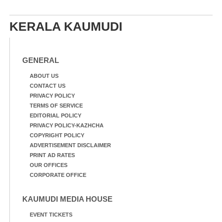
ഫാദർ തോമസ്
പോരൂക്കര സെൻട്രൽ
പോരൂക്കര സെൻട്രൽ
സ്കൂളിലെ ദുരിതാശ്വാസ
സ്കൂളിലെ ദുരിതാശ്വാസ
ക്യാമ്പിലെത്തിയവർ
KERALA KAUMUDI
ക്യാമ്പിലെത്തിയവർ മഴ
വസ്ത്രങ്ങൾ
മാറിനിന്ന ഇടവേളയിൽ
ഉണക്കാനിട്ടിരിക്കുന്ന
ക്യാമ്പ് പരിസരത്ത്
ഗോൾപോസ്റ്റിന് മുന്നിൽ
വസ്ത്രങ്ങൾ
ഫുട്ബോൾ കളികളിൽ
GENERAL
ഉണക്കാനിടുന്ന കാഴ്ച.
ഏർപ്പെട്ടിരിക്കുന്ന
കുട്ടികൾ
ABOUT US
CONTACT US
PRIVACY POLICY
TERMS OF SERVICE
EDITORIAL POLICY
PRIVACY POLICY-KAZHCHA
COPYRIGHT POLICY
ADVERTISEMENT DISCLAIMER
PRINT AD RATES
OUR OFFICES
CORPORATE OFFICE
KAUMUDI MEDIA HOUSE
EVENT TICKETS