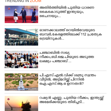
TRENDING IN
ZOOM
Copy Link
അതിർത്തിയിൽ പുതിയ ധാരണ
കൈകൊടുത്ത് ഇന്ത്യയും,
ചൈനയും...
ഓണക്കാലത്ത് റെയിൽവേയുടെ
ബമ്പർ,കേരളത്തിലേക്ക് 112 പ്രത്യേക
ട്രെയിനുകൾ...
പഞ്ചാബില്‍ സഖ്യ
നീക്കം,ബി.ജെ.പിയുടെ അടുത്ത
ലക്ഷ്യം പഞ്ചാബ് ...
പി.എസ്.എൽ.വിക്ക് ശത്രു സ്വന്തം
വീട്ടിൽ, അട്ടിമറിയ്ക്ക് പിന്നിൽ
ഐ.എസ്.ആ.ഒ ഉന്നതൻ?
റഷ്യൻ എണ്ണ, പുതിയ നീക്കം, ഇന്ത്യയ്ക്ക്
അമേരിക്കയുടെ തിരിച്ചടി...