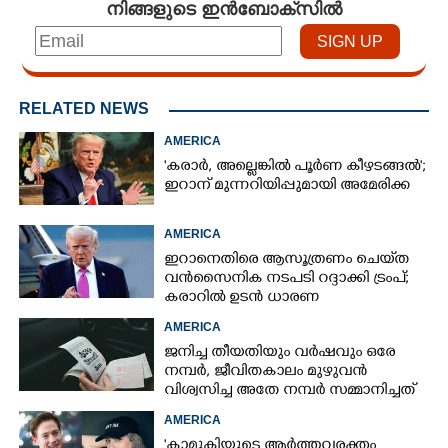
നിങ്ങളുടെ ഇൻബോക്സിൽ
RELATED NEWS
AMERICA
'കരാർ, അല്ലെങ്കിൽ പൂർണ കീഴടങ്ങൽ';
ഇറാന് മുന്നറിയിപ്പുമായി അമേരിക്ക
AMERICA
ഇറാനെതിരെ ആസൂത്രണം ചെയ്‌ത
വൻസൈനിക നടപടി റദ്ദാക്കി ട്രംപ്;
കരാറിൽ ഉടൻ ധാരണ
AMERICA
ജനിച്ച തീയതിയും വർഷവും ഒരേ
നമ്പർ, ജീവിതകാലം മുഴുവൻ
വിശ്വസിച്ച അതേ നമ്പർ സമ്മാനിച്ചത്
കോടികളുടെ ഭാഗ്യം
AMERICA
'കാമുകിയുടെ ആർത്തവരക്തം