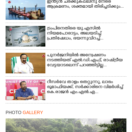
ഇന്ത്യൻ ചരക്കുകപ്പലിനു നേരെ
ആക്രമണം, ശക്തമായി തിരിച്ചടിക്കും...
Copy Link
ട്രംപിനെതിരെ യു.എസിൽ
നിയമപോരാട്ടം, അലയടിച്ച്
പ്രതിഷേധം, ഭയന്നുവിറച്ച്...
പുനർജനിയിൽ അന്വേഷണം
നടത്തിയത് എൽ.ഡി.എഫ്, രാഷ്ട്രീയ
വേട്ടയാടലെന്ന് പറഞ്ഞിട്ടില്ല...
റീസർവേ താളം തെറ്റുന്നു, ലാഭം
ഭൂമാഫിയക്ക്, സർക്കാരിനെ വിമർശിച്ച്
കെ.രാജൻ എം.എൽ.എ...
PHOTO
GALLERY