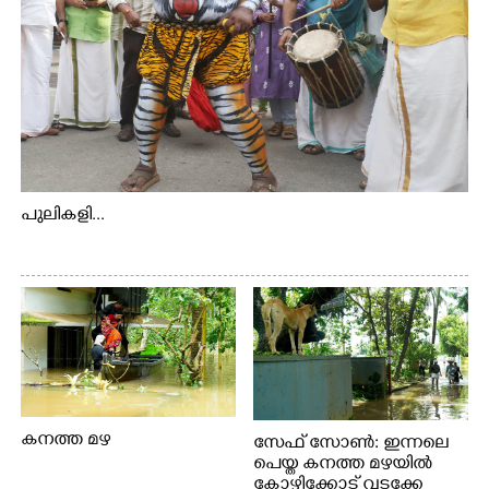
പുലികളി...
കനത്ത മഴ
സേഫ് സോൺ: ഇന്നലെ
പെയ്ത കനത്ത മഴയിൽ
കോഴിക്കോട് വടക്കേ