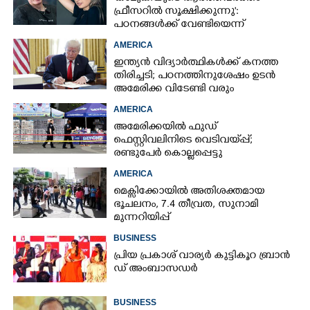
ഫ്രീസറിൽ സൂക്ഷിക്കുന്നു':
പഠനങ്ങൾക്ക് വേണ്ടിയെന്ന്
വിശദീകരണം,​ ചർച്ചയായി ബ്രയാൻ
AMERICA
ജോൺസന്റെ പോസ്റ്റ്
ഇന്ത്യൻ വിദ്യാർത്ഥികൾക്ക് കനത്ത
തിരിച്ചടി; പഠനത്തിനുശേഷം ഉടൻ
അമേരിക്ക വിടേണ്ടി വരും
AMERICA
അമേരിക്കയിൽ ഫുഡ്
ഫെസ്റ്റിവലിനിടെ വെടിവയ്‌പ്പ്;
രണ്ടുപേർ കൊല്ലപ്പെട്ടു
AMERICA
മെക്സിക്കോയിൽ അതിശക്തമായ
ഭൂചലനം,​ 7.4 തീവ്രത,​ സുനാമി
മുന്നറിയിപ്പ്
BUSINESS
പ്രി​യ​ ​പ്ര​കാ​ശ് ​വാ​ര്യർ കു​ട്ടി​കൂ​റ​ ​ ബ്രാ​ൻ​
ഡ് ​അം​ബാ​സ​ഡ​ർ
BUSINESS