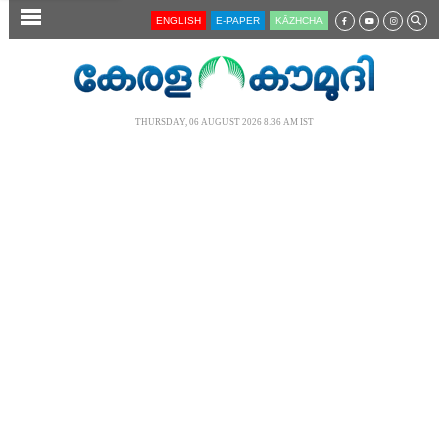
SECTIONS
ENGLISH
E-PAPER
KĀZHCHA
HOME
LATEST
THURSDAY, 06 AUGUST 2026 8.36 AM IST
AUDIO
NOTIFIED NEWS
POLL
KERALA
LOCAL
NEWS 360
CASE DIARY