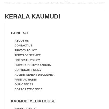
വയലിൽ വെള്ളം
കയറിയതിനെ തുടർന്ന്
വീട്ടുസാധനങ്ങളുമായി
KERALA KAUMUDI
വെള്ളത്തിലൂടെ
നടന്നുവരുന്നവരെ
മതിലിനു മുകളിൽ നോക്കി
നിൽക്കുന്ന
GENERAL
നായ. ഫോട്ടോ: കെ.വിശ്വജി
ത്ത്
ABOUT US
CONTACT US
PRIVACY POLICY
TERMS OF SERVICE
EDITORIAL POLICY
PRIVACY POLICY-KAZHCHA
COPYRIGHT POLICY
ADVERTISEMENT DISCLAIMER
PRINT AD RATES
OUR OFFICES
CORPORATE OFFICE
KAUMUDI MEDIA HOUSE
EVENT TICKETS