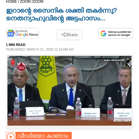
HOME /
ZOOM /
ZOOM
CINEMA
ഇറാന്റെ സൈനിക ശക്തി തകർന്നു?
നെതന്യാഹുവിന്റെ അട്ടഹാസം...
OPINION
Share
PHOTOS
1 MIN READ
PUBLISHED: MARCH 21, 2026 12:19 AM IST
LIFESTYLE
SPIRITUAL
INFO+
ART
ASTRO
വീഡിയോ കാണാം