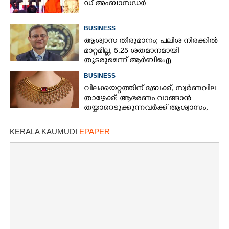
ഡ് ​അം​ബാ​സ​ഡ​ർ
BUSINESS
ആശ്വാസ തീരുമാനം; പലിശ നിരക്കിൽ
മാറ്റമില്ല, 5.25 ശതമാനമായി
തുടരുമെന്ന് ആർബിഐ
BUSINESS
വിലക്കയറ്റത്തിന് ബ്രേക്ക്, സ്വർണവില
താഴേക്ക്: ആഭരണം വാങ്ങാൻ
തയ്യാറെടുക്കുന്നവർക്ക് ആശ്വാസം,
ഇന്നത്തെ നിരക്കറിയാം
KERALA KAUMUDI
EPAPER