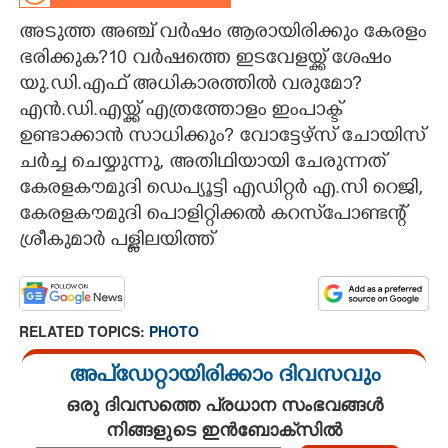
അടുത്ത അഞ്ച് വ‌ർഷം ആരായിരിക്കും കേരളം
CARTOONS
ഭരിക്കുക?10 വർഷത്തെ ഇടവേളയ്ക്ക് ശേഷം
യു.ഡി.എഫ് അധികാരത്തിൽ വരുമോ?
LITERATURE
എൻ.ഡി.എയ്ക്ക് എത്രത്തോളം ഇംപാക്ട്
ഉണ്ടാക്കാൻ സാധിക്കും? വോട്ടേഴ്സ് ചോയിസ്
ZOOM
ചർച്ച ചെയ്യുന്നു, അതിഥിയായി ചേരുന്നത്
കേരളകൗമുദി ഡെപ്യൂട്ടി എഡിറ്റർ എ.സി റെജി,
CONTACT US
കേരളകൗമുദി പൊളിറ്റിക്കൽ കറസ്‌പോണ്ടന്റ്
ശ്രീകുമാർ പള്ളിലയിത്ത്
RELATED TOPICS:
PHOTO
അപ്ഡേറ്റായിരിക്കാം ദിവസവും
ഒരു ദിവസത്തെ പ്രധാന സംഭവങ്ങൾ
നിങ്ങളുടെ ഇൻബോക്സിൽ