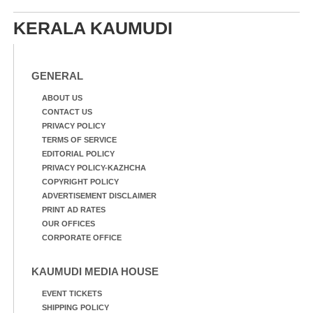
കയറിയതിനെ തുടർന്ന്
വീട്ടുസാധനങ്ങളുമായി
KERALA KAUMUDI
വെള്ളത്തിലൂടെ
നടന്നുവരുന്നവരെ
മതിലിനു മുകളിൽ നോക്കി
നിൽക്കുന്ന
GENERAL
നായ. ഫോട്ടോ: കെ.വിശ്വജി
ത്ത്
ABOUT US
CONTACT US
PRIVACY POLICY
TERMS OF SERVICE
EDITORIAL POLICY
PRIVACY POLICY-KAZHCHA
COPYRIGHT POLICY
ADVERTISEMENT DISCLAIMER
PRINT AD RATES
OUR OFFICES
CORPORATE OFFICE
KAUMUDI MEDIA HOUSE
EVENT TICKETS
SHIPPING POLICY