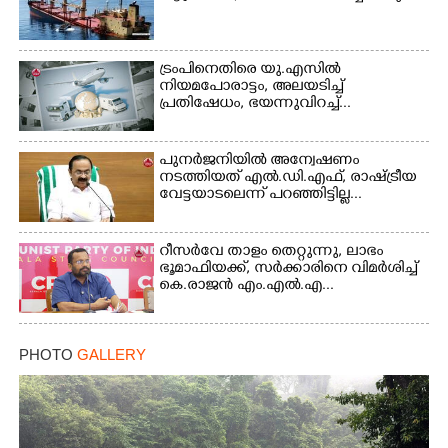
Copy Link
ട്രംപിനെതിരെ യു.എസിൽ
നിയമപോരാട്ടം, അലയടിച്ച്
പ്രതിഷേധം, ഭയന്നുവിറച്ച്...
പുനർജനിയിൽ അന്വേഷണം
നടത്തിയത് എൽ.ഡി.എഫ്, രാഷ്ട്രീയ
വേട്ടയാടലെന്ന് പറഞ്ഞിട്ടില്ല...
റീസർവേ താളം തെറ്റുന്നു, ലാഭം
ഭൂമാഫിയക്ക്, സർക്കാരിനെ വിമർശിച്ച്
കെ.രാജൻ എം.എൽ.എ...
PHOTO
GALLERY