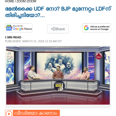
HOME /
ZOOM /
ZOOM
CINEMA
മേൽക്കൈ UDF നോ? BJP മുന്നേറ്റം LDFന്
തിരിച്ചടിയോ?...
OPINION
Share
PHOTOS
1 MIN READ
PUBLISHED: MARCH 21, 2026 12:16 AM IST
LIFESTYLE
SPIRITUAL
INFO+
ART
ASTRO
വീഡിയോ കാണാം