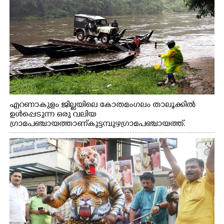
എറണാകുളം ജില്ലയിലെ കോതമംഗലം താലൂക്കിൽ
ഉൾപ്പെടുന്ന ഒരു വലിയ
ഗ്രാമപഞ്ചായത്താണ് കുട്ടമ്പുഴ ഗ്രാമ പഞ്ചായത്ത്.
ആദിവാസി ഊരുകളായ വെള്ളാരംകുത്ത്, കത്തിപ്പാറ,
ഉറിയംപെട്ടി, തേക്കല്ല്, വെട്ടിക്കല്ല്, മഞ്ചപ്പാറ എന്നീ ആറു
സ്ഥലങ്ങളിലേക്കുള്ള പ്രധാന സഞ്ചാര മാർഗമാണ് ഈ
കാണുന്ന കടത്ത് വള്ളം