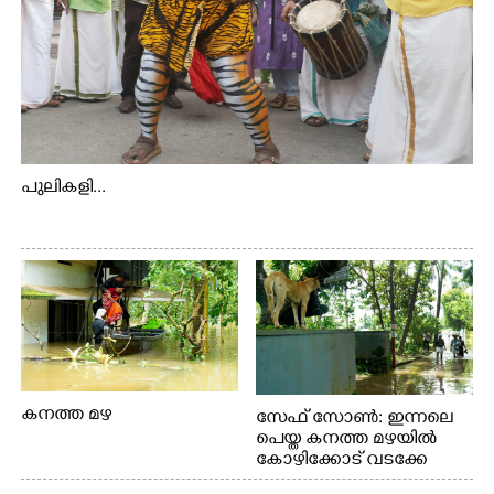
പുലികളി...
കനത്ത മഴ
സേഫ് സോൺ: ഇന്നലെ
പെയ്ത കനത്ത മഴയിൽ
കോഴിക്കോട് വടക്കേ
വയലിൽ വെള്ളം