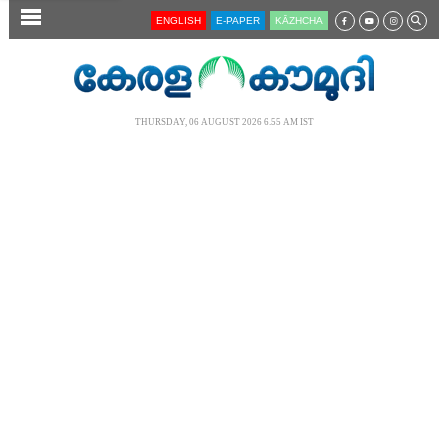
SECTIONS
ENGLISH
E-PAPER
KĀZHCHA
HOME
LATEST
THURSDAY, 06 AUGUST 2026 6.55 AM IST
AUDIO
NOTIFIED NEWS
POLL
KERALA
LOCAL
NEWS 360
CASE DIARY