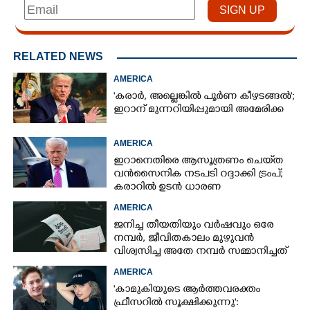
RELATED NEWS
AMERICA
'കരാർ, അല്ലെങ്കിൽ പൂർണ കീഴടങ്ങൽ';
ഇറാന് മുന്നറിയിപ്പുമായി അമേരിക്ക
AMERICA
ഇറാനെതിരെ ആസൂത്രണം ചെയ്‌ത
വൻസൈനിക നടപടി റദ്ദാക്കി ട്രംപ്;
കരാറിൽ ഉടൻ ധാരണ
AMERICA
ജനിച്ച തീയതിയും വർഷവും ഒരേ
നമ്പർ, ജീവിതകാലം മുഴുവൻ
വിശ്വസിച്ച അതേ നമ്പർ സമ്മാനിച്ചത്
കോടികളുടെ ഭാഗ്യം
AMERICA
'കാമുകിയുടെ ആർത്തവരക്തം
ഫ്രീസറിൽ സൂക്ഷിക്കുന്നു':