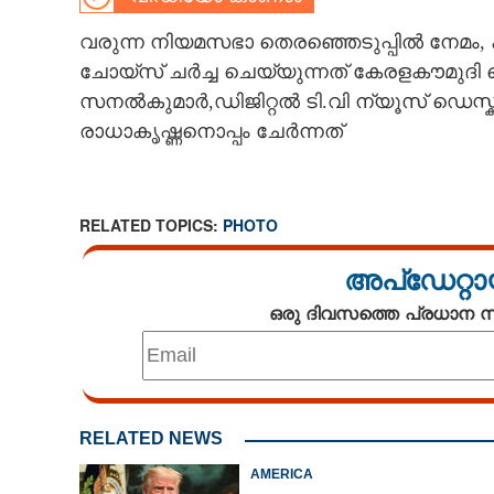
CARTOONS
വരുന്ന നിയമസഭാ തെരഞ്ഞെടുപ്പിൽ നേമം, കഴ
ചോയ്സ് ചർച്ച ചെയ്യുന്നത് കേരളകൗമുദി പൊള
സനൽകുമാർ,ഡിജിറ്റൽ ടി.വി ന്യൂസ് ഡെസ്കി
LITERATURE
രാധാകൃഷ്ണനൊപ്പം ചേർന്നത്
ZOOM
RELATED TOPICS:
PHOTO
CONTACT US
അപ്ഡേറ്റാ
ഒരു ദിവസത്തെ പ്രധാന
RELATED NEWS
AMERICA