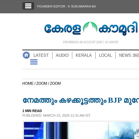
SECTIONS
FOUNDER EDITOR : K SUKUMARAN BA
HOME
LATEST
AUDIO
THURSDAY, 06 AUGUST 2026 7.42 AM IST
NOTIFIED NEWS
LATEST
AUDIO
KERALA
LOCAL
NEWS 360
POLL
KERALA
HOME /
ZOOM /
ZOOM
LOCAL
നേമത്തും കഴക്കൂട്ടത്തും BJP മുന്നേറ
NEWS 360
1 MIN READ
PUBLISHED: MARCH 23, 2026 12:31 AM IST
CASE DIARY