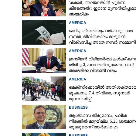
'കരാർ, അല്ലെങ്കിൽ പൂർണ
കീഴടങ്ങൽ'; ഇറാന് മുന്നറിയിപ്പുമ
അമേരിക്ക
AMERICA
ജനിച്ച തീയതിയും വർഷവും ഒരേ
നമ്പർ, ജീവിതകാലം മുഴുവൻ
വിശ്വസിച്ച അതേ നമ്പർ സമ്മാനിച
കോടികളുടെ ഭാഗ്യം
AMERICA
ഇന്ത്യൻ വിദ്യാർത്ഥികൾക്ക് കന
തിരിച്ചടി; പഠനത്തിനുശേഷം ഉടൻ
അമേരിക്ക വിടേണ്ടി വരും
AMERICA
മെക്സിക്കോയിൽ അതിശക്തമാ
ഭൂചലനം,​ 7.4 തീവ്രത,​ സുനാമി
മുന്നറിയിപ്പ്
BUSINESS
ആശ്വാസ തീരുമാനം; പലിശ
നിരക്കിൽ മാറ്റമില്ല, 5.25 ശതമാ
തുടരുമെന്ന് ആർബിഐ
BUSINESS