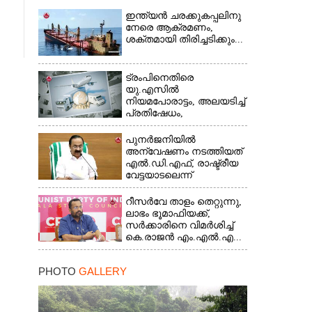
ഇന്ത്യൻ ചരക്കുകപ്പലിനു
നേരെ ആക്രമണം,
ശക്തമായി തിരിച്ചടിക്കും...
ട്രംപിനെതിരെ
യു.എസിൽ
നിയമപോരാട്ടം, അലയടിച്ച്
പ്രതിഷേധം,
ഭയന്നുവിറച്ച്...
പുനർജനിയിൽ
അന്വേഷണം നടത്തിയത്
എൽ.ഡി.എഫ്, രാഷ്ട്രീയ
വേട്ടയാടലെന്ന്
പറഞ്ഞിട്ടില്ല...
റീസർവേ താളം തെറ്റുന്നു,
ലാഭം ഭൂമാഫിയക്ക്,
സർക്കാരിനെ വിമർശിച്ച്
കെ.രാജൻ എം.എൽ.എ...
PHOTO
GALLERY