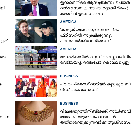
ഇറാനെതിരെ ആസൂത്രണം ചെയ്‌ത
ായി
വൻസൈനിക നടപടി റദ്ദാക്കി ട്രംപ്;
കരാറിൽ ഉടൻ ധാരണ
AMERICA
'കാമുകിയുടെ ആർത്തവരക്തം
ഫ്രീസറിൽ സൂക്ഷിക്കുന്നു':
്ചത്
പഠനങ്ങൾക്ക് വേണ്ടിയെന്ന്
വിശദീകരണം,​ ചർച്ചയായി ബ്രയാൻ
AMERICA
ജോൺസന്റെ പോസ്റ്റ്
ത്ത
അമേരിക്കയിൽ ഫുഡ് ഫെസ്റ്റിവലിനി
വെടിവയ്‌പ്പ്; രണ്ടുപേർ കൊല്ലപ്പെട്ടു
BUSINESS
യ
പ്രി​യ​ ​പ്ര​കാ​ശ് ​വാ​ര്യർ കു​ട്ടി​കൂ​റ​ ​ ബ്
ൻ​ഡ് ​അം​ബാ​സ​ഡ​ർ
BUSINESS
വിലക്കയറ്റത്തിന് ബ്രേക്ക്, സ്വർണവ
നമായി
താഴേക്ക്: ആഭരണം വാങ്ങാൻ
Share this link
തയ്യാറെടുക്കുന്നവർക്ക് ആശ്വാസം
ഇന്നത്തെ നിരക്കറിയാം