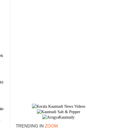
ടെ
രാ​
×
ില
,
TRENDING IN
ZOOM