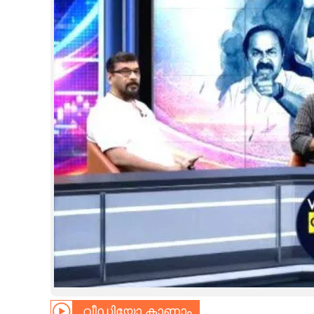
CINEMA
OPINION
PHOTOS
LIFESTYLE
SPIRITUAL
INFO+
ART
ASTRO
വീഡിയോ കാണാം