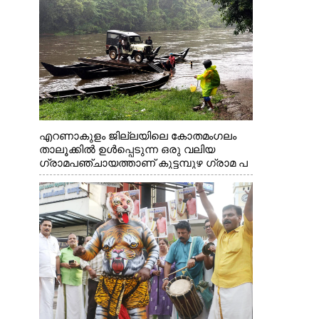
എറണാകുളം ജില്ലയിലെ കോതമംഗലം
താലൂക്കിൽ ഉൾപ്പെടുന്ന ഒരു വലിയ
ഗ്രാമപഞ്ചായത്താണ് കുട്ടമ്പുഴ ഗ്രാമ പ
ഞ്ചായത്ത്. ആദിവാസി ഊരുകളായ
വെള്ളാരംകുത്ത്, കത്തിപ്പാറ, ഉറിയംപെട്ടി,
തേക്കല്ല്, വെട്ടിക്കല്ല്, മഞ്ചപ്പാറ എന്നീ
ആറു സ്ഥലങ്ങളിലേക്കുള്ള പ്രധാന
സഞ്ചാര മാർഗമാണ് ഈ കാണുന്ന
കടത്ത് വള്ളം