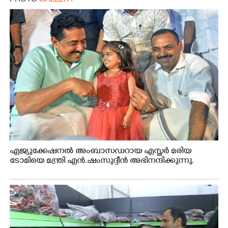
എജ്യുക്കേഷനൽ അംബാസഡറായ എസ്തർ മരിയ
ടോമിയെ മന്ത്രി എൻ.ഷംസുദ്ദീൻ അഭിനന്ദിക്കുന്നു.