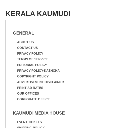
ചാമ്പ്യൻഷിപ്പിൽ അണ്ടർ
20 ആൺകുട്ടികളുടെ 200
മീറ്റർ ഓട്ടം ഫൈനൽ
KERALA KAUMUDI
മത്സരത്തിനിടെ സിന്തറ്റിക്
ട്രാക്കിന് കുറുകെ ഓടുന്ന
നായകൾ.
GENERAL
ABOUT US
CONTACT US
PRIVACY POLICY
TERMS OF SERVICE
EDITORIAL POLICY
PRIVACY POLICY-KAZHCHA
COPYRIGHT POLICY
ADVERTISEMENT DISCLAIMER
PRINT AD RATES
OUR OFFICES
CORPORATE OFFICE
KAUMUDI MEDIA HOUSE
EVENT TICKETS
SHIPPING POLICY