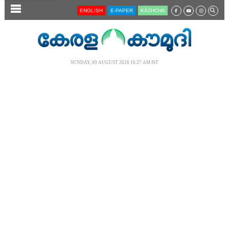
SECTIONS
ENGLISH
E-PAPER
KĀZHCHA
HOME
LATEST
SUNDAY, 09 AUGUST 2026 10.37 AM IST
AUDIO
NOTIFIED NEWS
POLL
KERALA
LOCAL
NEWS 360
CASE DIARY