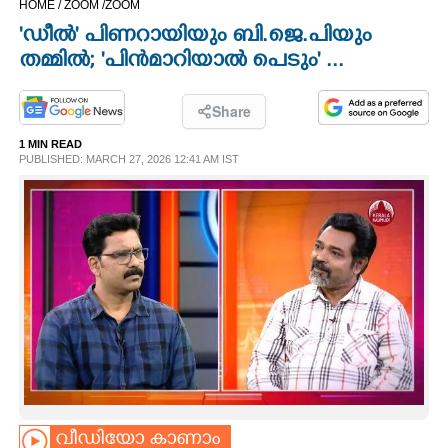
HOME /
ZOOM /
ZOOM
CINEMA
'ഡീൽ' പിണറായിയും ബി.ജെ.പിയും
തമ്മിൽ; "പിൻമാറിയാൽ പെടും" ...
OPINION
Share
PHOTOS
1 MIN READ
PUBLISHED: MARCH 27, 2026 12:41 AM IST
LIFESTYLE
SPIRITUAL
INFO+
ART
ASTRO
വീഡിയോ കാണാം