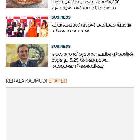
പറന്നുയർന്നു; ഒരു പവന് 4,200
രൂപയുടെ വർദ്ധനവ്, വിവാഹ
സീസണിൽ കനത്ത തിരിച്ചടി
BUSINESS
പ്രി​യ​ ​പ്ര​കാ​ശ് ​വാ​ര്യർ കു​ട്ടി​കൂ​റ​ ​ ബ്രാ​ൻ​
ഡ് ​അം​ബാ​സ​ഡ​ർ
BUSINESS
ആശ്വാസ തീരുമാനം; പലിശ നിരക്കിൽ
മാറ്റമില്ല, 5.25 ശതമാനമായി
തുടരുമെന്ന് ആർബിഐ
KERALA KAUMUDI
EPAPER