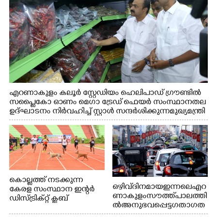
എറണാകുളം കലൂർ സ്റ്റേഡിയം ഹെലിപാഡ് ഗ്രൗണ്ടിൽ
സപ്ളൈകോ ഓണം മെഗാ ട്രേഡ് ഫെയർ സംസ്ഥാനതല
ഉദ്ഘാടനം നിർവഹിച്ച് സ്റ്റാൾ സന്ദർശിക്കുന്ന മുഖ്യമന്ത്രി
വി.ഡി. സതീശൻ. മന്ത്രി അനൂപ് ജേക്കബ് സമീപം
കൊല്ലത്ത് നടക്കുന്ന
ഒഴിവ് ദിനമായ ഇന്നലെ എറ
കേരള സംസ്ഥാന ഇന്റർ
ണാകുളം സൗത്ത് പാലത്തി
ഡിസ്ട്രിക്റ്റ് ക്ലബ്
ൽ അനുഭവപ്പെട്ട ഗതാഗത
അത്‌ലറ്റിക്
ക്കുരുക്ക്