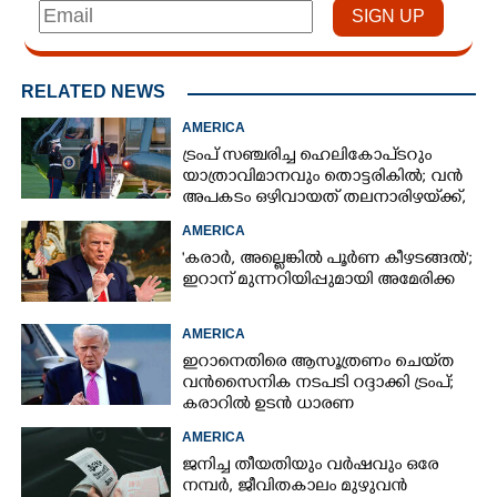
RELATED NEWS
AMERICA
ട്രംപ് സഞ്ചരിച്ച ഹെലികോപ്‌ടറും
യാത്രാവിമാനവും തൊട്ടരികിൽ; വൻ
അപകടം ഒഴിവായത് തലനാരിഴയ്‌ക്ക്,
അന്വേഷണം
AMERICA
'കരാർ, അല്ലെങ്കിൽ പൂർണ കീഴടങ്ങൽ';
ഇറാന് മുന്നറിയിപ്പുമായി അമേരിക്ക
AMERICA
ഇറാനെതിരെ ആസൂത്രണം ചെയ്‌ത
വൻസൈനിക നടപടി റദ്ദാക്കി ട്രംപ്;
കരാറിൽ ഉടൻ ധാരണ
AMERICA
ജനിച്ച തീയതിയും വർഷവും ഒരേ
നമ്പർ, ജീവിതകാലം മുഴുവൻ