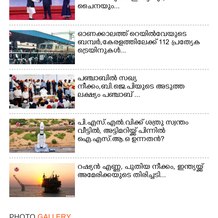
ചൈനയും...
Copy Link
ഓണക്കാലത്ത് റെയിൽവേയുടെ
ബമ്പർ,കേരളത്തിലേക്ക് 112 പ്രത്യേക
ട്രെയിനുകൾ...
പഞ്ചാബില്‍ സഖ്യ
നീക്കം,ബി.ജെ.പിയുടെ അടുത്ത
ലക്ഷ്യം പഞ്ചാബ് ...
പി.എസ്.എൽ.വിക്ക് ശത്രു സ്വന്തം
വീട്ടിൽ, അട്ടിമറിയ്ക്ക് പിന്നിൽ
ഐ.എസ്.ആ.ഒ ഉന്നതൻ?
റഷ്യൻ എണ്ണ, പുതിയ നീക്കം, ഇന്ത്യയ്ക്ക്
അമേരിക്കയുടെ തിരിച്ചടി...
PHOTO
GALLERY