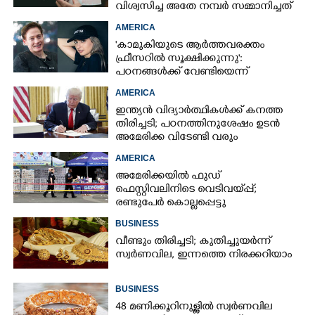
വിശ്വസിച്ച അതേ നമ്പർ സമ്മാനിച്ചത്
കോടികളുടെ ഭാഗ്യം
AMERICA
'കാമുകിയുടെ ആർത്തവരക്തം
ഫ്രീസറിൽ സൂക്ഷിക്കുന്നു':
പഠനങ്ങൾക്ക് വേണ്ടിയെന്ന്
വിശദീകരണം,​ ചർച്ചയായി ബ്രയാൻ
AMERICA
ജോൺസന്റെ പോസ്റ്റ്
ഇന്ത്യൻ വിദ്യാർത്ഥികൾക്ക് കനത്ത
തിരിച്ചടി; പഠനത്തിനുശേഷം ഉടൻ
അമേരിക്ക വിടേണ്ടി വരും
AMERICA
അമേരിക്കയിൽ ഫുഡ്
ഫെസ്റ്റിവലിനിടെ വെടിവയ്‌പ്പ്;
രണ്ടുപേർ കൊല്ലപ്പെട്ടു
BUSINESS
വീണ്ടും തിരിച്ചടി; കുതിച്ചുയർന്ന്
സ്വർണവില, ഇന്നത്തെ നിരക്കറിയാം
BUSINESS
48 മണിക്കൂറിനുള്ളിൽ സ്വർണവില