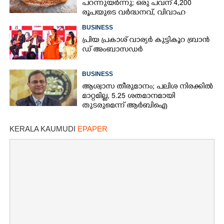
പറന്നുയർന്നു; ഒരു പവന് 4,200
രൂപയുടെ വർദ്ധനവ്, വിവാഹ
സീസണിൽ കനത്ത തിരിച്ചടി
BUSINESS
പ്രി​യ​ ​പ്ര​കാ​ശ് ​വാ​ര്യർ കു​ട്ടി​കൂ​റ​ ​ ബ്രാ​ൻ​
ഡ് ​അം​ബാ​സ​ഡ​ർ
BUSINESS
ആശ്വാസ തീരുമാനം; പലിശ നിരക്കിൽ
മാറ്റമില്ല, 5.25 ശതമാനമായി
തുടരുമെന്ന് ആർബിഐ
KERALA KAUMUDI
EPAPER