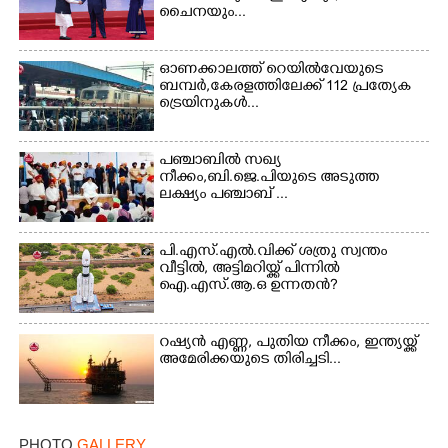
ചൈനയും...
Copy Link
ഓണക്കാലത്ത് റെയിൽവേയുടെ
ബമ്പർ,കേരളത്തിലേക്ക് 112 പ്രത്യേക
ട്രെയിനുകൾ...
പഞ്ചാബില്‍ സഖ്യ
നീക്കം,ബി.ജെ.പിയുടെ അടുത്ത
ലക്ഷ്യം പഞ്ചാബ് ...
പി.എസ്.എൽ.വിക്ക് ശത്രു സ്വന്തം
വീട്ടിൽ, അട്ടിമറിയ്ക്ക് പിന്നിൽ
ഐ.എസ്.ആ.ഒ ഉന്നതൻ?
റഷ്യൻ എണ്ണ, പുതിയ നീക്കം, ഇന്ത്യയ്ക്ക്
അമേരിക്കയുടെ തിരിച്ചടി...
PHOTO
GALLERY