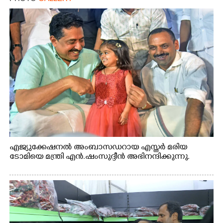
എജ്യുക്കേഷനൽ അംബാസഡറായ എസ്തർ മരിയ
ടോമിയെ മന്ത്രി എൻ.ഷംസുദ്ദീൻ അഭിനന്ദിക്കുന്നു.