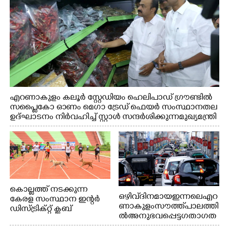
എറണാകുളം കലൂർ സ്റ്റേഡിയം ഹെലിപാഡ് ഗ്രൗണ്ടിൽ
സപ്ളൈകോ ഓണം മെഗാ ട്രേഡ് ഫെയർ സംസ്ഥാനതല
ഉദ്ഘാടനം നിർവഹിച്ച് സ്റ്റാൾ സന്ദർശിക്കുന്ന മുഖ്യമന്ത്രി
വി.ഡി. സതീശൻ. മന്ത്രി അനൂപ് ജേക്കബ് സമീപം
കൊല്ലത്ത് നടക്കുന്ന
ഒഴിവ് ദിനമായ ഇന്നലെ എറ
കേരള സംസ്ഥാന ഇന്റർ
ണാകുളം സൗത്ത് പാലത്തി
ഡിസ്ട്രിക്റ്റ് ക്ലബ്
ൽ അനുഭവപ്പെട്ട ഗതാഗത
അത്‌ലറ്റിക്
ക്കുരുക്ക്
ചാമ്പ്യൻഷിപ്പിൽ അണ്ടർ