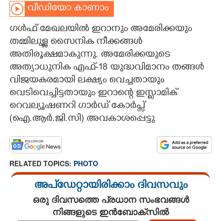
വീഡിയോ കാണാം
CARTOONS
ഗൾഫ് മേഖലയിൽ ഇറാനും അമേരിക്കയും
തമ്മിലുള്ള സൈനിക നീക്കങ്ങൾ
LITERATURE
അതിരൂക്ഷമാകുന്നു. അമേരിക്കയുടെ
അത്യാധുനിക എഫ്-18 യുദ്ധവിമാനം തങ്ങൾ
ZOOM
വിജയകരമായി ലക്ഷ്യം വെച്ചതായും
വെടിവെച്ചിട്ടതായും ഇറാന്റെ ഇസ്ലാമിക്
CONTACT US
റെവല്യൂഷണറി ഗാർഡ് കോർപ്സ്
(ഐ.ആർ.ജി.സി) അവകാശപ്പെട്ടു
RELATED TOPICS:
PHOTO
അപ്ഡേറ്റായിരിക്കാം ദിവസവും
ഒരു ദിവസത്തെ പ്രധാന സംഭവങ്ങൾ
നിങ്ങളുടെ ഇൻബോക്സിൽ