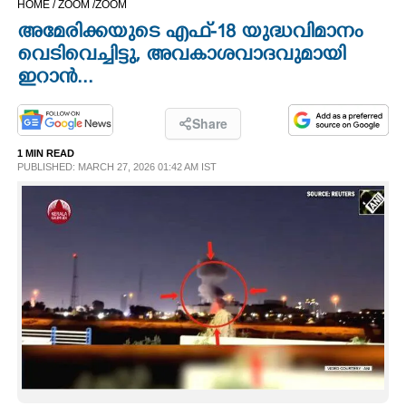
HOME /
ZOOM /
ZOOM
CINEMA
അമേരിക്കയുടെ എഫ്-18 യുദ്ധവിമാനം
വെടിവെച്ചിട്ടു, അവകാശവാദവുമായി
OPINION
ഇറാൻ...
PHOTOS
Share
1 MIN READ
PUBLISHED: MARCH 27, 2026 01:42 AM IST
LIFESTYLE
SPIRITUAL
INFO+
ART
ASTRO