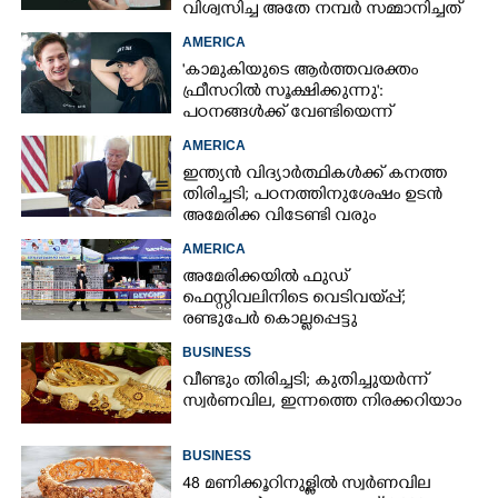
വിശ്വസിച്ച അതേ നമ്പർ സമ്മാനിച്ചത്
കോടികളുടെ ഭാഗ്യം
AMERICA
'കാമുകിയുടെ ആർത്തവരക്തം
ഫ്രീസറിൽ സൂക്ഷിക്കുന്നു':
പഠനങ്ങൾക്ക് വേണ്ടിയെന്ന്
വിശദീകരണം,​ ചർച്ചയായി ബ്രയാൻ
AMERICA
ജോൺസന്റെ പോസ്റ്റ്
ഇന്ത്യൻ വിദ്യാർത്ഥികൾക്ക് കനത്ത
തിരിച്ചടി; പഠനത്തിനുശേഷം ഉടൻ
അമേരിക്ക വിടേണ്ടി വരും
AMERICA
അമേരിക്കയിൽ ഫുഡ്
ഫെസ്റ്റിവലിനിടെ വെടിവയ്‌പ്പ്;
രണ്ടുപേർ കൊല്ലപ്പെട്ടു
BUSINESS
വീണ്ടും തിരിച്ചടി; കുതിച്ചുയർന്ന്
സ്വർണവില, ഇന്നത്തെ നിരക്കറിയാം
BUSINESS
48 മണിക്കൂറിനുള്ളിൽ സ്വർണവില