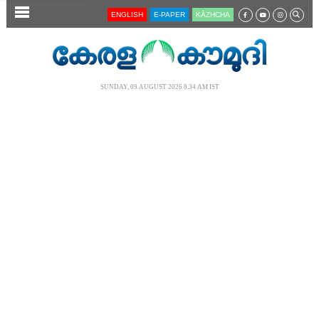
SECTIONS
ENGLISH
E-PAPER
KĀZHCHA
HOME
LATEST
SUNDAY, 09 AUGUST 2026 8.34 AM IST
AUDIO
NOTIFIED NEWS
POLL
KERALA
LOCAL
NEWS 360
CASE DIARY