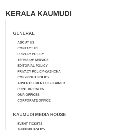
20 ആൺകുട്ടികളുടെ 200
മീറ്റർ ഓട്ടം ഫൈനൽ
KERALA KAUMUDI
മത്സരത്തിനിടെ സിന്തറ്റിക്
ട്രാക്കിന് കുറുകെ ഓടുന്ന
നായകൾ.
GENERAL
ABOUT US
CONTACT US
PRIVACY POLICY
TERMS OF SERVICE
EDITORIAL POLICY
PRIVACY POLICY-KAZHCHA
COPYRIGHT POLICY
ADVERTISEMENT DISCLAIMER
PRINT AD RATES
OUR OFFICES
CORPORATE OFFICE
KAUMUDI MEDIA HOUSE
EVENT TICKETS
SHIPPING POLICY