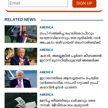
RELATED NEWS
AMERICA
ട്രംപ് സഞ്ചരിച്ച ഹെലികോപ്‌ടറും
യാത്രാവിമാനവും തൊട്ടരികിൽ; വൻ
അപകടം ഒഴിവായത് തലനാരിഴയ്‌ക്ക്,
അന്വേഷണം
AMERICA
'കരാർ, അല്ലെങ്കിൽ പൂർണ കീഴടങ്ങൽ';
ഇറാന് മുന്നറിയിപ്പുമായി അമേരിക്ക
AMERICA
ഇറാനെതിരെ ആസൂത്രണം ചെയ്‌ത
വൻസൈനിക നടപടി റദ്ദാക്കി ട്രംപ്;
കരാറിൽ ഉടൻ ധാരണ
AMERICA
ജനിച്ച തീയതിയും വർഷവും ഒരേ
നമ്പർ, ജീവിതകാലം മുഴുവൻ