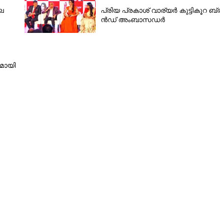
ല
പ്രി​യ​ ​പ്ര​കാ​ശ് ​വാ​ര്യർ കു​ട്ടി​കൂ​റ​ ​ ബ്
ൻ​ഡ് ​അം​ബാ​സ​ഡ​ർ
Copy Link
 ആശ്വാസം, ജോധ്പൂർ
സ്പ്രസിന് 9
നമായി