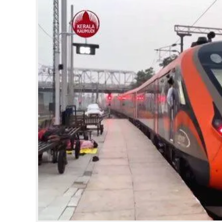
CINEMA
OPINION
PHOTOS
LIFESTYLE
SPIRITUAL
INFO+
ART
ASTRO