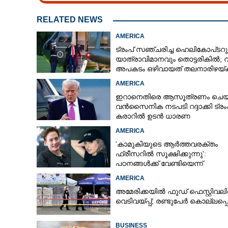
RELATED NEWS
AMERICA
ട്രംപ് സഞ്ചരിച്ച ഹെലികോപ്‌ടറു
യാത്രാവിമാനവും തൊട്ടരികിൽ;
അപകടം ഒഴിവായത് തലനാരിഴയ്‌ക്ക
അന്വേഷണം
AMERICA
ഇറാനെതിരെ ആസൂത്രണം ചെയ്
വൻസൈനിക നടപടി റദ്ദാക്കി ട്രംപ
കരാറിൽ ഉടൻ ധാരണ
AMERICA
'കാമുകിയുടെ ആർത്തവരക്തം
ഫ്രീസറിൽ സൂക്ഷിക്കുന്നു':
പഠനങ്ങൾക്ക് വേണ്ടിയെന്ന്
വിശദീകരണം,​ ചർച്ചയായി ബ്രയ
AMERICA
ജോൺസന്റെ പോസ്റ്റ്
അമേരിക്കയിൽ ഫുഡ് ഫെസ്റ്റിവലി
വെടിവയ്‌പ്പ്; രണ്ടുപേർ കൊല്ലപ്പെട
BUSINESS