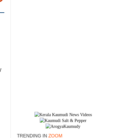
്
×
TRENDING IN
ZOOM