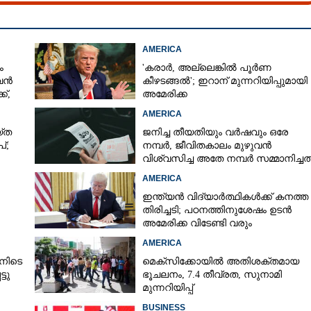
AMERICA
ം
'കരാർ, അല്ലെങ്കിൽ പൂർണ
 വൻ
കീഴടങ്ങൽ'; ഇറാന് മുന്നറിയിപ്പുമായി
്,
അമേരിക്ക
AMERICA
‌ത
ജനിച്ച തീയതിയും വർഷവും ഒരേ
്;
നമ്പർ, ജീവിതകാലം മുഴുവൻ
വിശ്വസിച്ച അതേ നമ്പർ സമ്മാനിച്ചത
കോടികളുടെ ഭാഗ്യം
AMERICA
ഇന്ത്യൻ വിദ്യാർത്ഥികൾക്ക് കനത്ത
തിരിച്ചടി; പഠനത്തിനുശേഷം ഉടൻ
അമേരിക്ക വിടേണ്ടി വരും
ാൻ
AMERICA
നിടെ
മെക്സിക്കോയിൽ അതിശക്തമായ
Share this link
്ടു
ഭൂചലനം,​ 7.4 തീവ്രത,​ സുനാമി
മുന്നറിയിപ്പ്
BUSINESS