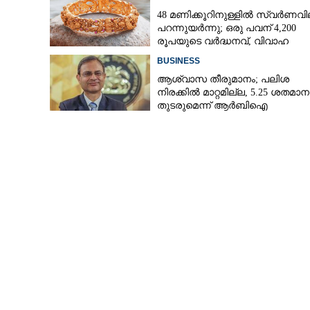
48 മണിക്കൂറിനുള്ളിൽ സ്വർണവി
പറന്നുയർന്നു; ഒരു പവന് 4,200
രൂപയുടെ വർദ്ധനവ്, വിവാഹ
മലയാളികൾക്ക്
സീസണിൽ കനത്ത തിരിച്ചടി
BUSINESS
വന്ദേഭാരത് എക്
ആശ്വാസ തീരുമാനം; പലിശ
സ്റ്റോപ്പുകൾ...
നിരക്കിൽ മാറ്റമില്ല, 5.25 ശതമാ
തുടരുമെന്ന് ആർബിഐ