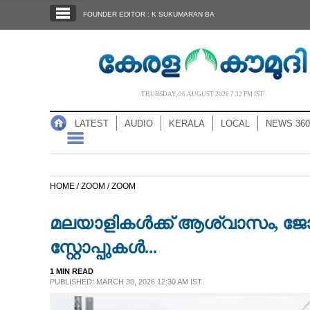
SECTIONS
FOUNDER EDITOR : K SUKUMARAN BA
HOME
LATEST
AUDIO
THURSDAY, 06 AUGUST 2026 7.32 PM IST
NOTIFIED NEWS
LATEST
AUDIO
KERALA
LOCAL
NEWS 360
POLL
KERALA
HOME /
ZOOM /
ZOOM
LOCAL
മലയാളികൾക്ക് ആശ്വാസം, ജോധ
NEWS 360
സ്റ്റോപ്പുകൾ...
1 MIN READ
CASE DIARY
PUBLISHED: MARCH 30, 2026 12:30 AM IST