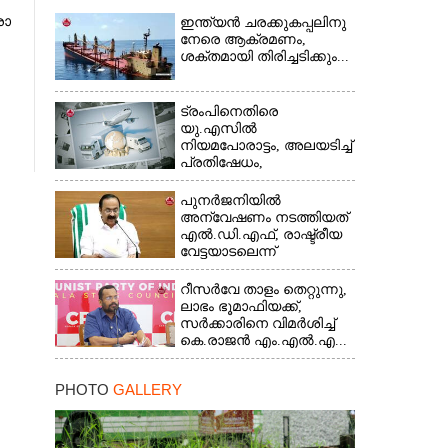
രാ​
ഇന്ത്യൻ ചരക്കുകപ്പലിനു
നേരെ ആക്രമണം,
ശക്തമായി തിരിച്ചടിക്കും...
ട്രംപിനെതിരെ
യു.എസിൽ
നിയമപോരാട്ടം, അലയടിച്ച്
പ്രതിഷേധം,
ഭയന്നുവിറച്ച്...
പുനർജനിയിൽ
അന്വേഷണം നടത്തിയത്
എൽ.ഡി.എഫ്, രാഷ്ട്രീയ
വേട്ടയാടലെന്ന്
പറഞ്ഞിട്ടില്ല...
റീസർവേ താളം തെറ്റുന്നു,
ലാഭം ഭൂമാഫിയക്ക്,
സർക്കാരിനെ വിമർശിച്ച്
കെ.രാജൻ എം.എൽ.എ...
PHOTO
GALLERY