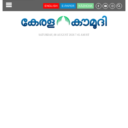
SECTIONS
ENGLISH
E-PAPER
KĀZHCHA
HOME
LATEST
SATURDAY, 08 AUGUST 2026 7.45 AM IST
AUDIO
NOTIFIED NEWS
POLL
KERALA
LOCAL
NEWS 360
CASE DIARY