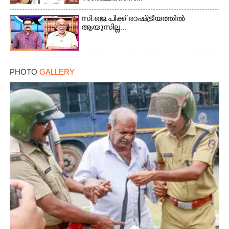
സി.ജെ.പിക്ക് രാഷ്ട്രീയത്തിൽ
ആയുസില്ല...
PHOTO
GALLERY