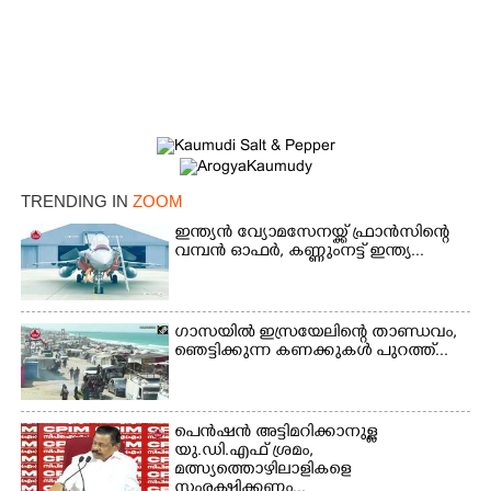
×
Share this link
TRENDING IN
ZOOM
ഇന്ത്യൻ വ്യോമസേനയ്ക്ക് ഫ്രാൻസിന്റെ
Copy Link
വമ്പൻ ഓഫർ, കണ്ണുംനട്ട് ഇന്ത്യ...
ഗാസയിൽ ഇസ്രയേലിന്റെ താണ്ഡവം,
ഞെട്ടിക്കുന്ന കണക്കുകൾ പുറത്ത്...
പെൻഷൻ അട്ടിമറിക്കാനുള്ള
യു.ഡി.എഫ് ശ്രമം,
മത്സ്യത്തൊഴിലാളികളെ
സംരക്ഷിക്കണം...