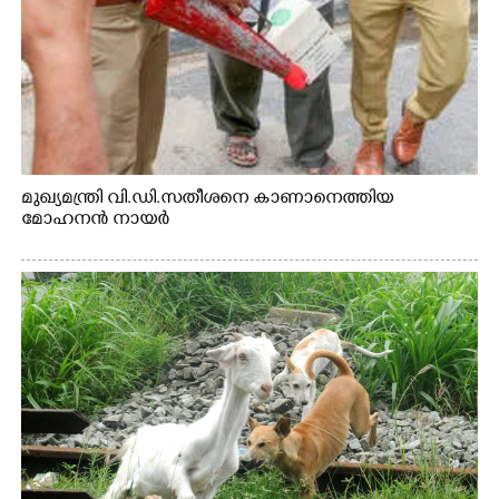
മുഖ്യമന്ത്രി വി.ഡി.സതീശനെ കാണാനെത്തിയ
മോഹനൻ നായർ