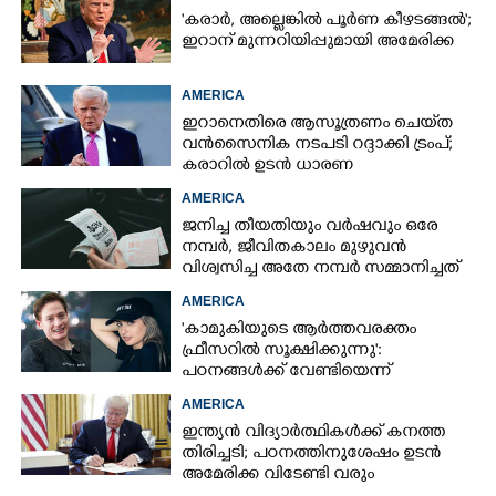
'കരാർ, അല്ലെങ്കിൽ പൂർണ കീഴടങ്ങൽ';
ഇറാന് മുന്നറിയിപ്പുമായി അമേരിക്ക
AMERICA
ഇറാനെതിരെ ആസൂത്രണം ചെയ്‌ത
വൻസൈനിക നടപടി റദ്ദാക്കി ട്രംപ്;
കരാറിൽ ഉടൻ ധാരണ
AMERICA
ജനിച്ച തീയതിയും വർഷവും ഒരേ
നമ്പർ, ജീവിതകാലം മുഴുവൻ
വിശ്വസിച്ച അതേ നമ്പർ സമ്മാനിച്ചത്
കോടികളുടെ ഭാഗ്യം
AMERICA
'കാമുകിയുടെ ആർത്തവരക്തം
ഫ്രീസറിൽ സൂക്ഷിക്കുന്നു':
പഠനങ്ങൾക്ക് വേണ്ടിയെന്ന്
വിശദീകരണം,​ ചർച്ചയായി ബ്രയാൻ
AMERICA
ജോൺസന്റെ പോസ്റ്റ്
ഇന്ത്യൻ വിദ്യാർത്ഥികൾക്ക് കനത്ത
തിരിച്ചടി; പഠനത്തിനുശേഷം ഉടൻ
അമേരിക്ക വിടേണ്ടി വരും