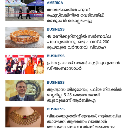
AMERICA
അമേരിക്കയിൽ ഫുഡ്
ഫെസ്റ്റിവലിനിടെ വെടിവയ്‌പ്പ്;
രണ്ടുപേർ കൊല്ലപ്പെട്ടു
BUSINESS
48 മണിക്കൂറിനുള്ളിൽ സ്വർണവില
പറന്നുയർന്നു; ഒരു പവന് 4,200
രൂപയുടെ വർദ്ധനവ്, വിവാഹ
സീസണിൽ കനത്ത തിരിച്ചടി
BUSINESS
പ്രി​യ​ ​പ്ര​കാ​ശ് ​വാ​ര്യർ കു​ട്ടി​കൂ​റ​ ​ ബ്രാ​ൻ​
ഡ് ​അം​ബാ​സ​ഡ​ർ
BUSINESS
ആശ്വാസ തീരുമാനം; പലിശ നിരക്കിൽ
മാറ്റമില്ല, 5.25 ശതമാനമായി
തുടരുമെന്ന് ആർബിഐ
BUSINESS
വിലക്കയറ്റത്തിന് ബ്രേക്ക്, സ്വർണവില
താഴേക്ക്: ആഭരണം വാങ്ങാൻ
തയ്യാറെടുക്കുന്നവർക്ക് ആശ്വാസം,