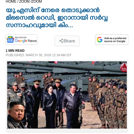
HOME /
ZOOM /
ZOOM
CINEMA
യു.എസിന് നേരെ തൊടുക്കാൻ
മിസൈൽ റെഡി, ഇറാനായി സർവ്വ
OPINION
സന്നാഹവുമായി കിം...
PHOTOS
Share
1 MIN READ
PUBLISHED: MARCH 30, 2026 12:34 AM IST
LIFESTYLE
SPIRITUAL
INFO+
ART
ASTRO