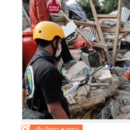
CINEMA
OPINION
PHOTOS
LIFESTYLE
SPIRITUAL
INFO+
ART
ASTRO
വീഡിയോ കാണാം