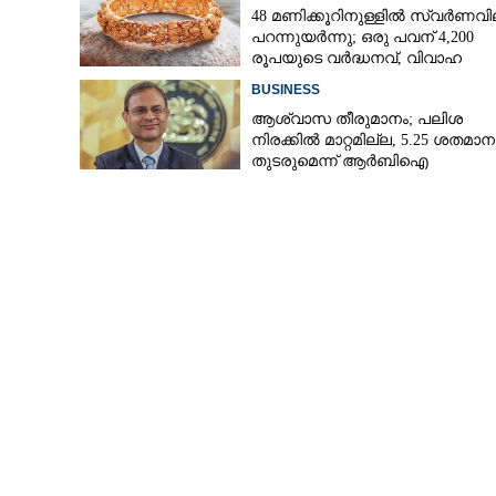
48 മണിക്കൂറിനുള്ളിൽ സ്വർണവി
പറന്നുയർന്നു; ഒരു പവന് 4,200
രൂപയുടെ വർദ്ധനവ്, വിവാഹ
സീസണിൽ കനത്ത തിരിച്ചടി
BUSINESS
ആശ്വാസ തീരുമാനം; പലിശ
നിരക്കിൽ മാറ്റമില്ല, 5.25 ശതമാ
തുടരുമെന്ന് ആർബിഐ
ഇന്തോനേഷ്യയിൽ 
രാജ്യങ്ങളിൽ സുന