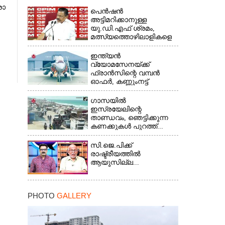
രാ​
പെൻഷൻ
അട്ടിമറിക്കാനുള്ള
യു.ഡി.എഫ് ശ്രമം,
മത്സ്യത്തൊഴിലാളികളെ
സംരക്ഷിക്കണം...
ഇന്ത്യൻ
വ്യോമസേനയ്ക്ക്
ഫ്രാൻസിന്റെ വമ്പൻ
ഓഫർ, കണ്ണുംനട്ട്
ഇന്ത്യ...
ഗാസയിൽ
ഇസ്രയേലിന്റെ
താണ്ഡവം, ഞെട്ടിക്കുന്ന
കണക്കുകൾ പുറത്ത്...
സി.ജെ.പിക്ക്
രാഷ്ട്രീയത്തിൽ
ആയുസില്ല...
PHOTO
GALLERY