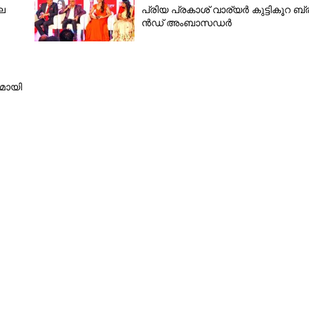
ല
പ്രി​യ​ ​പ്ര​കാ​ശ് ​വാ​ര്യർ കു​ട്ടി​കൂ​റ​ ​ ബ്
ൻ​ഡ് ​അം​ബാ​സ​ഡ​ർ
Copy Link
നമായി
ഭൂകമ്പം, മൂന്ന്
ാമി മുന്നറിയിപ്പ്