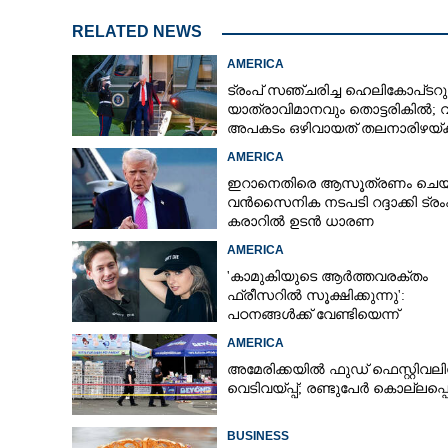
RELATED NEWS
AMERICA
ട്രംപ് സഞ്ചരിച്ച ഹെലികോപ്‌ടറു
യാത്രാവിമാനവും തൊട്ടരികിൽ;
അപകടം ഒഴിവായത് തലനാരിഴയ്‌ക്ക
അന്വേഷണം
AMERICA
ഇറാനെതിരെ ആസൂത്രണം ചെയ്
വൻസൈനിക നടപടി റദ്ദാക്കി ട്രംപ
കരാറിൽ ഉടൻ ധാരണ
AMERICA
'കാമുകിയുടെ ആർത്തവരക്തം
ഫ്രീസറിൽ സൂക്ഷിക്കുന്നു':
പഠനങ്ങൾക്ക് വേണ്ടിയെന്ന്
വിശദീകരണം,​ ചർച്ചയായി ബ്രയ
AMERICA
ജോൺസന്റെ പോസ്റ്റ്
അമേരിക്കയിൽ ഫുഡ് ഫെസ്റ്റിവലി
വെടിവയ്‌പ്പ്; രണ്ടുപേർ കൊല്ലപ്പെട
BUSINESS