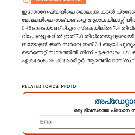
CARTOONS
ഇന്തോനേഷ്യയിലെ മൊലുക്ക കടല്‍ പ്രദേ
മേഖലയിലെ രാജ്യങ്ങളെ ആശങ്കയിലാഴ്ത്തിയി
6.48ഓടെയാണ് റിച്ചർ സ്‌കെയിലിൽ 7.4 തീവ
LITERATURE
റിപ്പോർട്ടുകളിൽ ഇത് 7.8 തീവ്രതയുള്ളതായി 
ജിയോളജിക്കൽ സർവേ ഇത് 7.4 ആയി പുതുക്കി സ
ZOOM
ടെർണേറ്റ് നഗരത്തിൽ നിന്ന് ഏകദേശം 127 കി
ഏകദേശം 35 കിലോമീറ്റർ ആഴത്തിലാണ് സ്ഥി
CONTACT US
RELATED TOPICS:
PHOTO
അപ്ഡേറ്റാ
ഒരു ദിവസത്തെ പ്രധാന