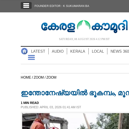
SECTIONS
FOUNDER EDITOR : K SUKUMARAN BA
HOME
LATEST
AUDIO
SATURDAY, 08 AUGUST 2026 4.12 PM IST
NOTIFIED NEWS
LATEST
AUDIO
KERALA
LOCAL
NEWS 360
POLL
KERALA
HOME /
ZOOM /
ZOOM
LOCAL
ഇന്തോനേഷ്യയിൽ ഭൂകമ്പം, മൂന്ന
NEWS 360
1 MIN READ
PUBLISHED: APRIL 03, 2026 01:41 AM IST
CASE DIARY