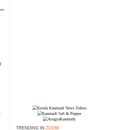
്
ം
×
TRENDING IN
ZOOM