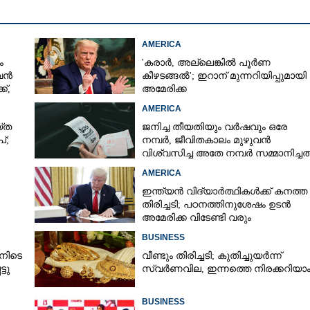
AMERICA
ം
'കരാർ, അല്ലെങ്കിൽ പൂർണ
 വൻ
കീഴടങ്ങൽ'; ഇറാന് മുന്നറിയിപ്പുമായി
്,
അമേരിക്ക
AMERICA
‌ത
ജനിച്ച തീയതിയും വർഷവും ഒരേ
്;
നമ്പർ, ജീവിതകാലം മുഴുവൻ
വിശ്വസിച്ച അതേ നമ്പർ സമ്മാനിച്ചത
കോടികളുടെ ഭാഗ്യം
AMERICA
ഇന്ത്യൻ വിദ്യാർത്ഥികൾക്ക് കനത്ത
തിരിച്ചടി; പഠനത്തിനുശേഷം ഉടൻ
അമേരിക്ക വിടേണ്ടി വരും
ാൻ
BUSINESS
നിടെ
വീണ്ടും തിരിച്ചടി; കുതിച്ചുയർന്ന്
്ടു
സ്വർണവില, ഇന്നത്തെ നിരക്കറിയാ
BUSINESS
Share this link