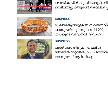
അമേരിക്കയിൽ ഫുഡ് ഫെസ്റ്റിവലി
വെടിവയ്‌പ്പ്; രണ്ടുപേർ കൊല്ലപ്പെട
ഇന്ത്യയുടെ സെക
BUSINESS
നാവികസേനയുടെ
48 മണിക്കൂറിനുള്ളിൽ സ്വർണവി
പറന്നുയർന്നു; ഒരു പവന് 4,200
രൂപയുടെ വർദ്ധനവ്, വിവാഹ
സീസണിൽ കനത്ത തിരിച്ചടി
BUSINESS
ആശ്വാസ തീരുമാനം; പലിശ
നിരക്കിൽ മാറ്റമില്ല, 5.25 ശതമാ
തുടരുമെന്ന് ആർബിഐ