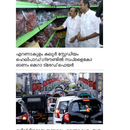
എറണാകുളം കലൂർ സ്റ്റേഡിയം
ഹെലിപാഡ് ഗ്രൗണ്ടിൽ സപ്ളൈകോ
ഓണം മെഗാ ട്രേഡ് ഫെയർ
സംസ്ഥാനതല ഉദ്ഘാടനം നിർവഹിച്ച്
സ്റ്റാൾ സന്ദർശിക്കുന്ന മുഖ്യമന്ത്രി വി.ഡി.
സതീശൻ. മന്ത്രി അനൂപ് ജേക്കബ് സമീപം