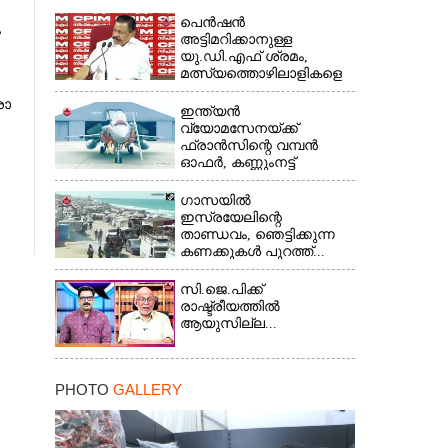
പെൻഷൻ
ം
അട്ടിമറിക്കാനുള്ള
യു.ഡി.എഫ് ശ്രമം,
മത്സ്യത്തൊഴിലാളികളെ
സംരക്ഷിക്കണം...
രാ​
ഇന്ത്യൻ
വ്യോമസേനയ്ക്ക്
ഫ്രാൻസിന്റെ വമ്പൻ
ഓഫർ, കണ്ണുംനട്ട്
ഇന്ത്യ...
ഗാസയിൽ
ഇസ്രയേലിന്റെ
താണ്ഡവം, ഞെട്ടിക്കുന്ന
കണക്കുകൾ പുറത്ത്...
സി.ജെ.പിക്ക്
രാഷ്ട്രീയത്തിൽ
ആയുസില്ല...
PHOTO
GALLERY