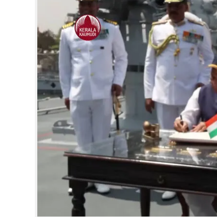
CINEMA
OPINION
PHOTOS
LIFESTYLE
SPIRITUAL
INFO+
ART
ASTRO