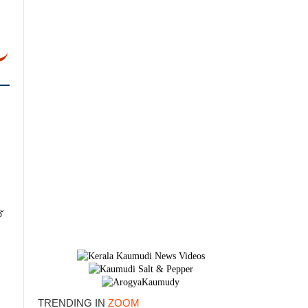
×
്
TRENDING IN
ZOOM