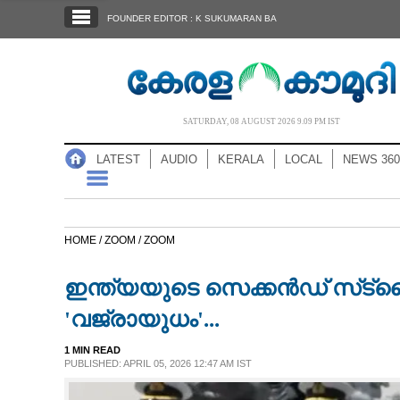
SECTIONS
FOUNDER EDITOR : K SUKUMARAN BA
HOME
LATEST
AUDIO
SATURDAY, 08 AUGUST 2026 9.09 PM IST
NOTIFIED NEWS
LATEST
AUDIO
KERALA
LOCAL
NEWS 360
POLL
KERALA
HOME /
ZOOM /
ZOOM
LOCAL
ഇന്ത്യയുടെ സെക്കൻഡ് സ്‌ട്
NEWS 360
'വജ്രായുധം'...
1 MIN READ
CASE DIARY
PUBLISHED: APRIL 05, 2026 12:47 AM IST