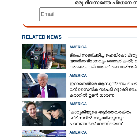
ഒരു ദിവസത്തെ പ്രധാന
RELATED NEWS
AMERICA
ട്രംപ് സഞ്ചരിച്ച ഹെലികോപ്‌ടറു
യാത്രാവിമാനവും തൊട്ടരികിൽ;
അപകടം ഒഴിവായത് തലനാരിഴയ്‌ക്ക
അന്വേഷണം
AMERICA
ഇറാനെതിരെ ആസൂത്രണം ചെയ്
വൻസൈനിക നടപടി റദ്ദാക്കി ട്രംപ
കരാറിൽ ഉടൻ ധാരണ
AMERICA
'കാമുകിയുടെ ആർത്തവരക്തം
ഫ്രീസറിൽ സൂക്ഷിക്കുന്നു':
പഠനങ്ങൾക്ക് വേണ്ടിയെന്ന്
വിശദീകരണം,​ ചർച്ചയായി ബ്രയ
AMERICA
ജോൺസന്റെ പോസ്റ്റ്