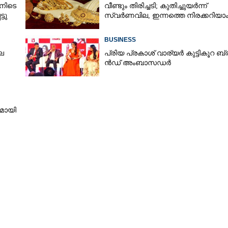
നിടെ
വീണ്ടും തിരിച്ചടി; കുതിച്ചുയർന്ന്
്ടു
സ്വർണവില, ഇന്നത്തെ നിരക്കറിയാ
Copy Link
്കൻഡ് സ്‌ട്രൈക്ക്,
BUSINESS
 'വജ്രായുധം'...
ല
പ്രി​യ​ ​പ്ര​കാ​ശ് ​വാ​ര്യർ കു​ട്ടി​കൂ​റ​ ​ ബ്
ൻ​ഡ് ​അം​ബാ​സ​ഡ​ർ
നമായി