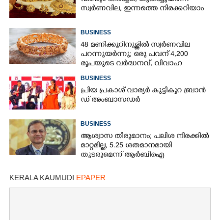
സ്വർണവില, ഇന്നത്തെ നിരക്കറിയാം
BUSINESS
48 മണിക്കൂറിനുള്ളിൽ സ്വർണവില
പറന്നുയർന്നു; ഒരു പവന് 4,200
രൂപയുടെ വർദ്ധനവ്, വിവാഹ
സീസണിൽ കനത്ത തിരിച്ചടി
BUSINESS
പ്രി​യ​ ​പ്ര​കാ​ശ് ​വാ​ര്യർ കു​ട്ടി​കൂ​റ​ ​ ബ്രാ​ൻ​
ഡ് ​അം​ബാ​സ​ഡ​ർ
BUSINESS
ആശ്വാസ തീരുമാനം; പലിശ നിരക്കിൽ
മാറ്റമില്ല, 5.25 ശതമാനമായി
തുടരുമെന്ന് ആർബിഐ
KERALA KAUMUDI
EPAPER