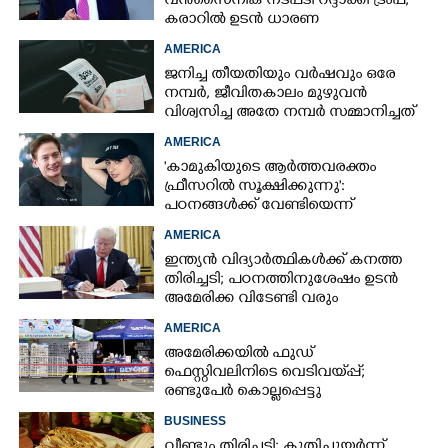
വൻസൈനിക നടപടി റദ്ദാക്കി ട്രംപ്;
കരാറിൽ ഉടൻ ധാരണ
AMERICA
ജനിച്ച തീയതിയും വർഷവും ഒരേ
നമ്പർ, ജീവിതകാലം മുഴുവൻ
വിശ്വസിച്ച അതേ നമ്പർ സമ്മാനിച്ചത്
കോടികളുടെ ഭാഗ്യം
AMERICA
'കാമുകിയുടെ ആർത്തവരക്തം
ഫ്രീസറിൽ സൂക്ഷിക്കുന്നു':
പഠനങ്ങൾക്ക് വേണ്ടിയെന്ന്
വിശദീകരണം,​ ചർച്ചയായി ബ്രയാൻ
AMERICA
ജോൺസന്റെ പോസ്റ്റ്
ഇന്ത്യൻ വിദ്യാർത്ഥികൾക്ക് കനത്ത
തിരിച്ചടി; പഠനത്തിനുശേഷം ഉടൻ
അമേരിക്ക വിടേണ്ടി വരും
AMERICA
അമേരിക്കയിൽ ഫുഡ്
ഫെസ്റ്റിവലിനിടെ വെടിവയ്‌പ്പ്;
രണ്ടുപേർ കൊല്ലപ്പെട്ടു
BUSINESS
വീണ്ടും തിരിച്ചടി; കുതിച്ചുയർന്ന്