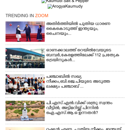
TRENDING IN
ZOOM
Copy Link
അതിർത്തിയിൽ പുതിയ ധാരണ
കൈകൊടുത്ത് ഇന്ത്യയും,
ചൈനയും...
ഓണക്കാലത്ത് റെയിൽവേയുടെ
ബമ്പർ,കേരളത്തിലേക്ക് 112 പ്രത്യേക
ട്രെയിനുകൾ...
പഞ്ചാബില്‍ സഖ്യ
നീക്കം,ബി.ജെ.പിയുടെ അടുത്ത
ലക്ഷ്യം പഞ്ചാബ് ...
പി.എസ്.എൽ.വിക്ക് ശത്രു സ്വന്തം
വീട്ടിൽ, അട്ടിമറിയ്ക്ക് പിന്നിൽ
ഐ.എസ്.ആ.ഒ ഉന്നതൻ?
റഷ്യൻ എണ്ണ, പുതിയ നീക്കം, ഇന്ത്യയ്ക്ക്