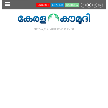
SECTIONS
ENGLISH
E-PAPER
KĀZHCHA
HOME
LATEST
SUNDAY, 09 AUGUST 2026 3.27 AM IST
AUDIO
NOTIFIED NEWS
POLL
KERALA
LOCAL
NEWS 360
CASE DIARY