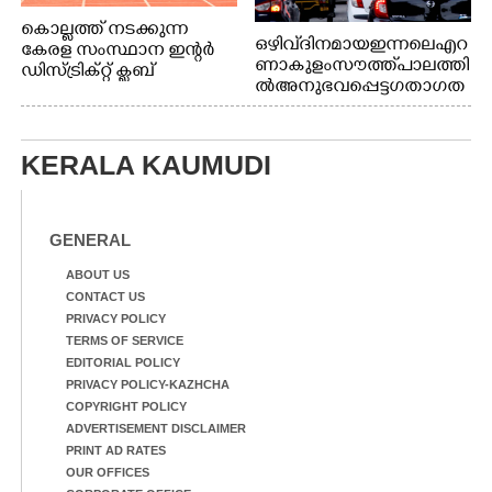
കൊല്ലത്ത് നടക്കുന്ന
ഒഴിവ് ദിനമായ ഇന്നലെ എറ
കേരള സംസ്ഥാന ഇന്റർ
ണാകുളം സൗത്ത് പാലത്തി
ഡിസ്ട്രിക്റ്റ് ക്ലബ്
ൽ അനുഭവപ്പെട്ട ഗതാഗത
അത്‌ലറ്റിക്
ക്കുരുക്ക്
ചാമ്പ്യൻഷിപ്പിൽ അണ്ടർ
20 ആൺകുട്ടികളുടെ 200
മീറ്റർ ഓട്ടം ഫൈനൽ
KERALA KAUMUDI
മത്സരത്തിനിടെ സിന്തറ്റിക്
ട്രാക്കിന് കുറുകെ ഓടുന്ന
നായകൾ.
GENERAL
ABOUT US
CONTACT US
PRIVACY POLICY
TERMS OF SERVICE
EDITORIAL POLICY
PRIVACY POLICY-KAZHCHA
COPYRIGHT POLICY
ADVERTISEMENT DISCLAIMER
PRINT AD RATES
OUR OFFICES