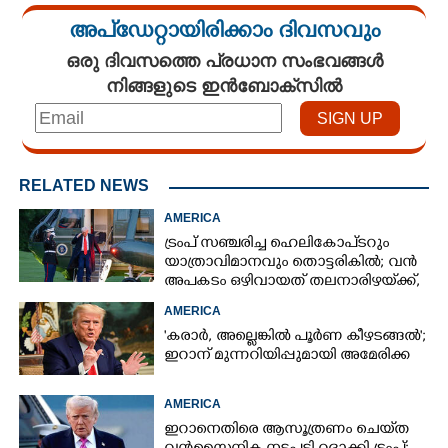
അപ്ഡേറ്റായിരിക്കാം ദിവസവും
ഒരു ദിവസത്തെ പ്രധാന സംഭവങ്ങൾ
നിങ്ങളുടെ ഇൻബോക്സിൽ
RELATED NEWS
AMERICA
ട്രംപ് സഞ്ചരിച്ച ഹെലികോപ്‌ടറും
യാത്രാവിമാനവും തൊട്ടരികിൽ; വൻ
അപകടം ഒഴിവായത് തലനാരിഴയ്‌ക്ക്,
അന്വേഷണം
AMERICA
'കരാർ, അല്ലെങ്കിൽ പൂർണ കീഴടങ്ങൽ';
ഇറാന് മുന്നറിയിപ്പുമായി അമേരിക്ക
AMERICA
ഇറാനെതിരെ ആസൂത്രണം ചെയ്‌ത