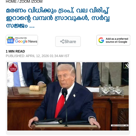
HOME /
ZOOM /
ZOOM
CINEMA
മരണം വിധിക്കും ട്രംപ്, വല വിരിച്ച്
ഇറാന്റെ വമ്പൻ സ്രാവുകൾ, സർവ്വ
OPINION
സജ്ജം ...
PHOTOS
Share
1 MIN READ
PUBLISHED: APRIL 12, 2026 01:34 AM IST
LIFESTYLE
SPIRITUAL
INFO+
ART
ASTRO