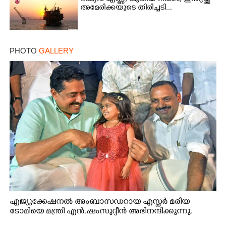
അമേരിക്കയുടെ തിരിച്ചടി...
PHOTO
GALLERY
എജ്യുക്കേഷനൽ അംബാസഡറായ എസ്തർ മരിയ
ടോമിയെ മന്ത്രി എൻ.ഷംസുദ്ദീൻ അഭിനന്ദിക്കുന്നു.