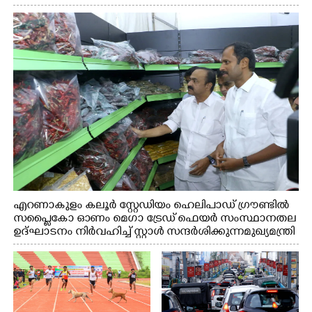
എറണാകുളം കലൂർ സ്റ്റേഡിയം ഹെലിപാഡ് ഗ്രൗണ്ടിൽ
സപ്ളൈകോ ഓണം മെഗാ ട്രേഡ് ഫെയർ സംസ്ഥാനതല
ഉദ്ഘാടനം നിർവഹിച്ച് സ്റ്റാൾ സന്ദർശിക്കുന്ന മുഖ്യമന്ത്രി
വി.ഡി. സതീശൻ. മന്ത്രി അനൂപ് ജേക്കബ് സമീപം