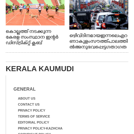
കൊല്ലത്ത് നടക്കുന്ന
ഒഴിവ് ദിനമായ ഇന്നലെ എറ
കേരള സംസ്ഥാന ഇന്റർ
ണാകുളം സൗത്ത് പാലത്തി
ഡിസ്ട്രിക്റ്റ് ക്ലബ്
ൽ അനുഭവപ്പെട്ട ഗതാഗത
അത്‌ലറ്റിക്
ക്കുരുക്ക്
ചാമ്പ്യൻഷിപ്പിൽ അണ്ടർ
20 ആൺകുട്ടികളുടെ 200
മീറ്റർ ഓട്ടം ഫൈനൽ
KERALA KAUMUDI
മത്സരത്തിനിടെ സിന്തറ്റിക്
ട്രാക്കിന് കുറുകെ ഓടുന്ന
നായകൾ.
GENERAL
ABOUT US
CONTACT US
PRIVACY POLICY
TERMS OF SERVICE
EDITORIAL POLICY
PRIVACY POLICY-KAZHCHA