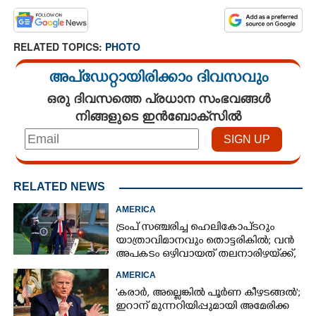
RELATED TOPICS:
PHOTO
അപ്ഡേറ്റായിരിക്കാം ദിവസവും
ഒരു ദിവസത്തെ പ്രധാന സംഭവങ്ങൾ
നിങ്ങളുടെ ഇൻബോക്സിൽ
RELATED NEWS
AMERICA
ട്രംപ് സഞ്ചരിച്ച ഹെലികോപ്‌ടറും
യാത്രാവിമാനവും തൊട്ടരികിൽ; വൻ
അപകടം ഒഴിവായത് തലനാരിഴയ്‌ക്ക്,
അന്വേഷണം
AMERICA
'കരാർ, അല്ലെങ്കിൽ പൂർണ കീഴടങ്ങൽ';
ഇറാന് മുന്നറിയിപ്പുമായി അമേരിക്ക