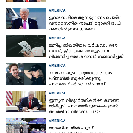
AMERICA
ഇറാനെതിരെ ആസൂത്രണം ചെയ്‌ത
വൻസൈനിക നടപടി റദ്ദാക്കി ട്രംപ്;
കരാറിൽ ഉടൻ ധാരണ
AMERICA
ജനിച്ച തീയതിയും വർഷവും ഒരേ
നമ്പർ, ജീവിതകാലം മുഴുവൻ
വിശ്വസിച്ച അതേ നമ്പർ സമ്മാനിച്ചത്
കോടികളുടെ ഭാഗ്യം
AMERICA
'കാമുകിയുടെ ആർത്തവരക്തം
ഫ്രീസറിൽ സൂക്ഷിക്കുന്നു':
പഠനങ്ങൾക്ക് വേണ്ടിയെന്ന്
വിശദീകരണം,​ ചർച്ചയായി ബ്രയാൻ
AMERICA
ജോൺസന്റെ പോസ്റ്റ്
ഇന്ത്യൻ വിദ്യാർത്ഥികൾക്ക് കനത്ത
തിരിച്ചടി; പഠനത്തിനുശേഷം ഉടൻ
അമേരിക്ക വിടേണ്ടി വരും
AMERICA
അമേരിക്കയിൽ ഫുഡ്