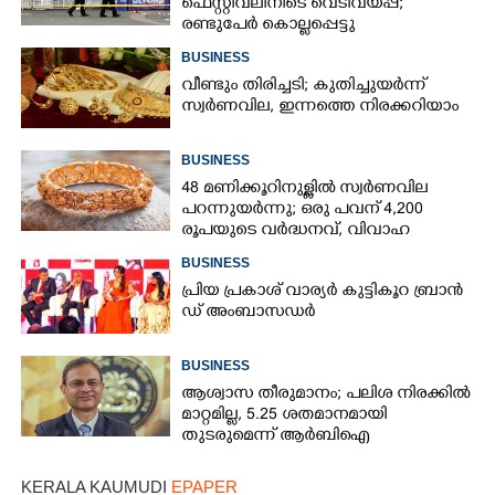
ഫെസ്റ്റിവലിനിടെ വെടിവയ്‌പ്പ്;
രണ്ടുപേർ കൊല്ലപ്പെട്ടു
BUSINESS
വീണ്ടും തിരിച്ചടി; കുതിച്ചുയർന്ന്
സ്വർണവില, ഇന്നത്തെ നിരക്കറിയാം
BUSINESS
48 മണിക്കൂറിനുള്ളിൽ സ്വർണവില
പറന്നുയർന്നു; ഒരു പവന് 4,200
രൂപയുടെ വർദ്ധനവ്, വിവാഹ
സീസണിൽ കനത്ത തിരിച്ചടി
BUSINESS
പ്രി​യ​ ​പ്ര​കാ​ശ് ​വാ​ര്യർ കു​ട്ടി​കൂ​റ​ ​ ബ്രാ​ൻ​
ഡ് ​അം​ബാ​സ​ഡ​ർ
BUSINESS
ആശ്വാസ തീരുമാനം; പലിശ നിരക്കിൽ
മാറ്റമില്ല, 5.25 ശതമാനമായി
തുടരുമെന്ന് ആർബിഐ
KERALA KAUMUDI
EPAPER