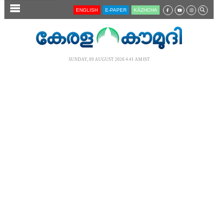
SECTIONS
ENGLISH
E-PAPER
KĀZHCHA
HOME
LATEST
SUNDAY, 09 AUGUST 2026 4.41 AM IST
AUDIO
NOTIFIED NEWS
POLL
KERALA
LOCAL
NEWS 360
CASE DIARY