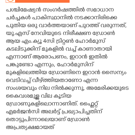
പശ്ചിമേഷ്യൻ സംഗർഷത്തിൽ സമാധാന
CARTOONS
ചർച്ചകൾ പാകിസ്ഥാനിൽ നടക്കാനിരിക്കെ
പുതിയ ഒരു വാർത്തയാണ് പുറത്ത് വരുന്നത്,
LITERATURE
യു.എസ് നേവിയുടെ നിരീക്ഷണ ഡ്രോൺ
ആയ എം.ക്യൂ 4സി ട്രിറ്റൺ ഹോർമുസ്
ZOOM
കടലിടുക്കിന് മുകളിൽ വച്ച് കാണാതായി
എന്നാണ് ആരോപണം, ഇറാൻ ഇതിൽ
CONTACT US
പങ്കുണ്ടോ എന്നും, ഹോർമുസിന്
മുകളിലെത്തിയ ഡ്രോണിനെ ഇറാൻ സൈന്യം
വെടിവച്ച് വീഴ്ത്തിയതാണോ എന്ന
സംശയവും നില നിൽക്കുന്നു, അമേരിക്കയുടെ
കൈവശമുള്ള വില കൂടിയ
ഡ്രോണുകളിലൊന്നാണിത്. ഫ്ലൈറ്റ്
എമർജൻസി അലർട്ട് പ്രഖ്യാപിച്ചതിന്
തൊട്ടുപിന്നാലെയാണ് ഡ്രോൺ
അപ്രത്യക്ഷമായത്