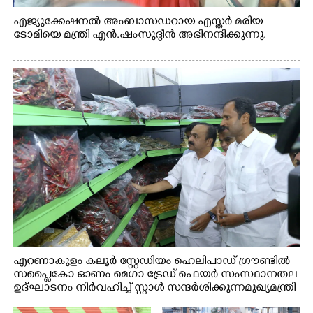
എജ്യുക്കേഷനൽ അംബാസഡറായ എസ്തർ മരിയ
ടോമിയെ മന്ത്രി എൻ.ഷംസുദ്ദീൻ അഭിനന്ദിക്കുന്നു.
എറണാകുളം കലൂർ സ്റ്റേഡിയം ഹെലിപാഡ് ഗ്രൗണ്ടിൽ
സപ്ളൈകോ ഓണം മെഗാ ട്രേഡ് ഫെയർ സംസ്ഥാനതല
ഉദ്ഘാടനം നിർവഹിച്ച് സ്റ്റാൾ സന്ദർശിക്കുന്ന മുഖ്യമന്ത്രി
വി.ഡി. സതീശൻ. മന്ത്രി അനൂപ് ജേക്കബ് സമീപം