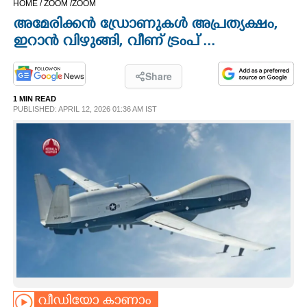
HOME /
ZOOM /
ZOOM
CINEMA
അമേരിക്കൻ ഡ്രോണുകൾ അപ്രത്യക്ഷം,
ഇറാൻ വിഴുങ്ങി, വീണ് ട്രംപ് ...
OPINION
Share
PHOTOS
1 MIN READ
PUBLISHED: APRIL 12, 2026 01:36 AM IST
LIFESTYLE
SPIRITUAL
INFO+
ART
ASTRO
വീഡിയോ കാണാം