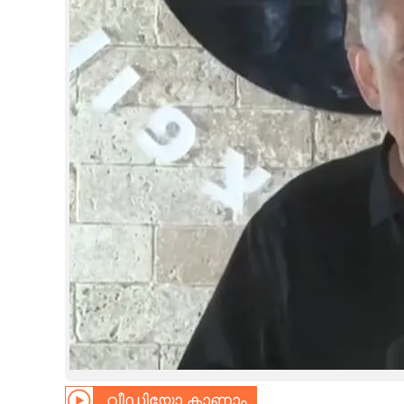
CINEMA
OPINION
PHOTOS
LIFESTYLE
SPIRITUAL
INFO+
ART
ASTRO
വീഡിയോ കാണാം