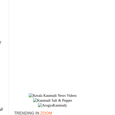
്
×
യി
TRENDING IN
ZOOM