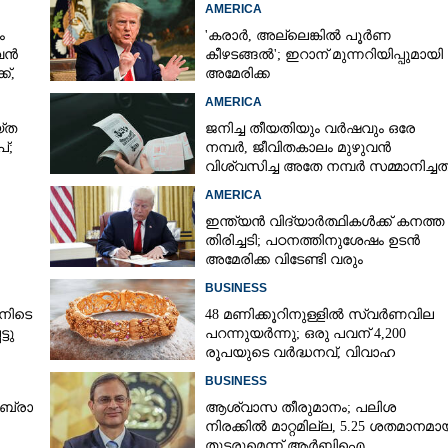
AMERICA
ം
'കരാർ, അല്ലെങ്കിൽ പൂർണ
 വൻ
കീഴടങ്ങൽ'; ഇറാന് മുന്നറിയിപ്പുമായി
്,
അമേരിക്ക
AMERICA
‌ത
ജനിച്ച തീയതിയും വർഷവും ഒരേ
്;
നമ്പർ, ജീവിതകാലം മുഴുവൻ
വിശ്വസിച്ച അതേ നമ്പർ സമ്മാനിച്ചത
കോടികളുടെ ഭാഗ്യം
AMERICA
ഇന്ത്യൻ വിദ്യാർത്ഥികൾക്ക് കനത്ത
തിരിച്ചടി; പഠനത്തിനുശേഷം ഉടൻ
അമേരിക്ക വിടേണ്ടി വരും
ാൻ
BUSINESS
നിടെ
48 മണിക്കൂറിനുള്ളിൽ സ്വർണവില
്ടു
പറന്നുയർന്നു; ഒരു പവന് 4,200
രൂപയുടെ വർദ്ധനവ്, വിവാഹ
സീസണിൽ കനത്ത തിരിച്ചടി
BUSINESS
​ ബ്രാ​
ആശ്വാസ തീരുമാനം; പലിശ
Share this link
നിരക്കിൽ മാറ്റമില്ല, 5.25 ശതമാനമാ
തുടരുമെന്ന് ആർബിഐ