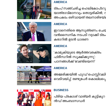
AMERICA
ട്രംപ് സഞ്ചരിച്ച ഹെലികോപ്‌ടറു
യാത്രാവിമാനവും തൊട്ടരികിൽ;
അപകടം ഒഴിവായത് തലനാരിഴയ്‌ക്ക
അന്വേഷണം
AMERICA
ഇറാനെതിരെ ആസൂത്രണം ചെയ്
വൻസൈനിക നടപടി റദ്ദാക്കി ട്രംപ
കരാറിൽ ഉടൻ ധാരണ
AMERICA
'കാമുകിയുടെ ആർത്തവരക്തം
ഫ്രീസറിൽ സൂക്ഷിക്കുന്നു':
പഠനങ്ങൾക്ക് വേണ്ടിയെന്ന്
വിശദീകരണം,​ ചർച്ചയായി ബ്രയ
AMERICA
ജോൺസന്റെ പോസ്റ്റ്
അമേരിക്കയിൽ ഫുഡ് ഫെസ്റ്റിവലി
വെടിവയ്‌പ്പ്; രണ്ടുപേർ കൊല്ലപ്പെട
BUSINESS
പ്രി​യ​ ​പ്ര​കാ​ശ് ​വാ​ര്യർ കു​ട്ടി​കൂ​റ​ 
ൻ​ഡ് ​അം​ബാ​സ​ഡ​ർ