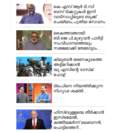
കെ.എസ്.ആർ.ടി.സി
ബസ് ടിക്കറ്റുകൾ ഇനി
വാട്സാപ്പിലൂടെ ബുക്ക്
ചെയ്യാം,പുതിയ സേവനം
തുടങ്ങി...
കൈത്താങ്ങായി
ബി.ജെ.പി,മുഴുവൻ പാർട്ടി
സംവിധാനത്തെയും
സജ്ജമാക്കി തേരോട്ടാം...
ക്യൂബൻ ഭരണകൂടത്തെ
അട്ടിമറിക്കാൻ
യു.എസിന്റെ ടാസ്‌ക്
ഫോഴ്സ്
ട്രംപിനെ നിയന്ത്രിക്കുന്ന
നിഗൂഢ ശക്തി...
ഹിസ്ബുള്ളയെ തീർക്കാൻ
ഇസ്രയേൽ,
കത്തിയമർന്ന് ലെബനൻ,
പൊട്ടിത്തെറി...