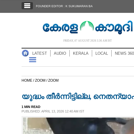
SECTIONS
FOUNDER EDITOR : K SUKUMARAN BA
HOME
LATEST
AUDIO
FRIDAY, 07 AUGUST 2026 3.36 AM IST
NOTIFIED NEWS
LATEST
AUDIO
KERALA
LOCAL
NEWS 360
POLL
KERALA
HOME /
ZOOM /
ZOOM
LOCAL
യുദ്ധം തീർന്നിട്ടില്ല, നെതന്യാഹു
NEWS 360
1 MIN READ
PUBLISHED: APRIL 13, 2026 12:40 AM IST
CASE DIARY