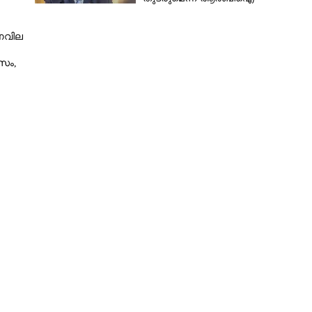
ർണവില
സം,
Copy Link
്ടില്ല, നെതന്യാഹുവിന്റെ