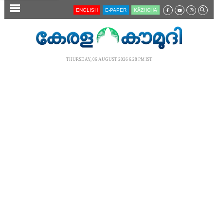
SECTIONS
ENGLISH
E-PAPER
KĀZHCHA
HOME
LATEST
THURSDAY, 06 AUGUST 2026 6.28 PM IST
AUDIO
NOTIFIED NEWS
POLL
KERALA
LOCAL
NEWS 360
CASE DIARY