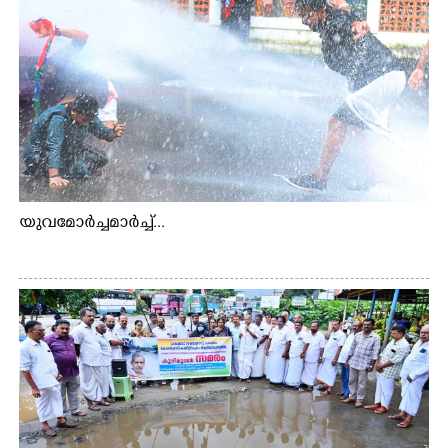
യുവമോർച്ചമാർച്ച്...