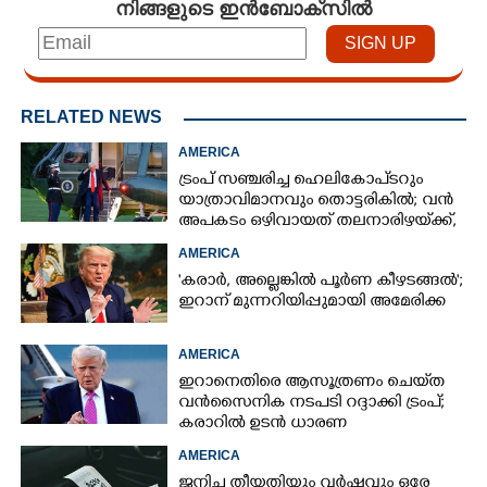
നിങ്ങളുടെ ഇൻബോക്സിൽ
RELATED NEWS
AMERICA
ട്രംപ് സഞ്ചരിച്ച ഹെലികോപ്‌ടറും
യാത്രാവിമാനവും തൊട്ടരികിൽ; വൻ
അപകടം ഒഴിവായത് തലനാരിഴയ്‌ക്ക്,
അന്വേഷണം
AMERICA
'കരാർ, അല്ലെങ്കിൽ പൂർണ കീഴടങ്ങൽ';
ഇറാന് മുന്നറിയിപ്പുമായി അമേരിക്ക
AMERICA
ഇറാനെതിരെ ആസൂത്രണം ചെയ്‌ത
വൻസൈനിക നടപടി റദ്ദാക്കി ട്രംപ്;
കരാറിൽ ഉടൻ ധാരണ
AMERICA
ജനിച്ച തീയതിയും വർഷവും ഒരേ