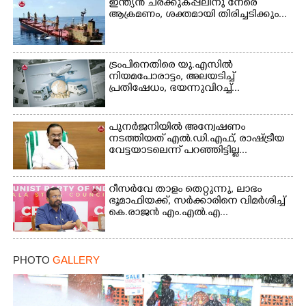
ഇന്ത്യൻ ചരക്കുകപ്പലിനു നേരെ
ആക്രമണം, ശക്തമായി തിരിച്ചടിക്കും...
ട്രംപിനെതിരെ യു.എസിൽ
നിയമപോരാട്ടം, അലയടിച്ച്
പ്രതിഷേധം, ഭയന്നുവിറച്ച്...
പുനർജനിയിൽ അന്വേഷണം
നടത്തിയത് എൽ.ഡി.എഫ്, രാഷ്ട്രീയ
വേട്ടയാടലെന്ന് പറഞ്ഞിട്ടില്ല...
റീസർവേ താളം തെറ്റുന്നു, ലാഭം
ഭൂമാഫിയക്ക്, സർക്കാരിനെ വിമർശിച്ച്
കെ.രാജൻ എം.എൽ.എ...
PHOTO
GALLERY