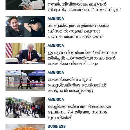
നമ്പർ, ജീവിതകാലം മുഴുവൻ
വിശ്വസിച്ച അതേ നമ്പർ സമ്മാനിച്ചത്
കോടികളുടെ ഭാഗ്യം
AMERICA
'കാമുകിയുടെ ആർത്തവരക്തം
ഫ്രീസറിൽ സൂക്ഷിക്കുന്നു':
പഠനങ്ങൾക്ക് വേണ്ടിയെന്ന്
വിശദീകരണം,​ ചർച്ചയായി ബ്രയാൻ
AMERICA
ജോൺസന്റെ പോസ്റ്റ്
ഇന്ത്യൻ വിദ്യാർത്ഥികൾക്ക് കനത്ത
തിരിച്ചടി; പഠനത്തിനുശേഷം ഉടൻ
അമേരിക്ക വിടേണ്ടി വരും
AMERICA
അമേരിക്കയിൽ ഫുഡ്
ഫെസ്റ്റിവലിനിടെ വെടിവയ്‌പ്പ്;
രണ്ടുപേർ കൊല്ലപ്പെട്ടു
AMERICA
മെക്സിക്കോയിൽ അതിശക്തമായ
ഭൂചലനം,​ 7.4 തീവ്രത,​ സുനാമി
മുന്നറിയിപ്പ്
BUSINESS