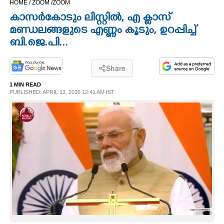
HOME /
ZOOM /
ZOOM
CINEMA
കാസർകോടും ലിസ്റ്റിൽ, എ ക്ലാസ്
മണ്ഡലങ്ങളുടെ എണ്ണം കൂടും, ഉറപ്പിച്ച്
OPINION
ബി.ജെ.പി...
PHOTOS
Share
1 MIN READ
PUBLISHED: APRIL 13, 2026 12:41 AM IST
LIFESTYLE
SPIRITUAL
INFO+
ART
ASTRO