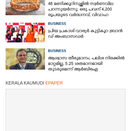
48 മണിക്കൂറിനുള്ളിൽ സ്വർണവില
പറന്നുയർന്നു; ഒരു പവന് 4,200
രൂപയുടെ വർദ്ധനവ്, വിവാഹ
സീസണിൽ കനത്ത തിരിച്ചടി
BUSINESS
പ്രി​യ​ ​പ്ര​കാ​ശ് ​വാ​ര്യർ കു​ട്ടി​കൂ​റ​ ​ ബ്രാ​ൻ​
ഡ് ​അം​ബാ​സ​ഡ​ർ
BUSINESS
ആശ്വാസ തീരുമാനം; പലിശ നിരക്കിൽ
മാറ്റമില്ല, 5.25 ശതമാനമായി
തുടരുമെന്ന് ആർബിഐ
KERALA KAUMUDI
EPAPER