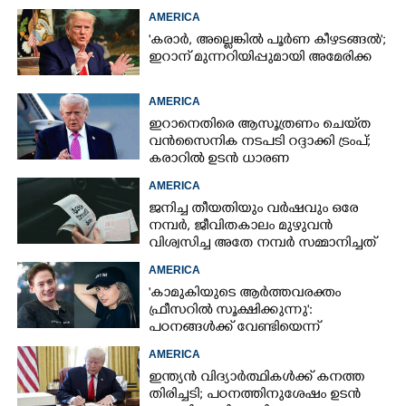
അന്വേഷണം
AMERICA
'കരാർ, അല്ലെങ്കിൽ പൂർണ കീഴടങ്ങൽ';
ഇറാന് മുന്നറിയിപ്പുമായി അമേരിക്ക
AMERICA
ഇറാനെതിരെ ആസൂത്രണം ചെയ്‌ത
വൻസൈനിക നടപടി റദ്ദാക്കി ട്രംപ്;
കരാറിൽ ഉടൻ ധാരണ
AMERICA
ജനിച്ച തീയതിയും വർഷവും ഒരേ
നമ്പർ, ജീവിതകാലം മുഴുവൻ
വിശ്വസിച്ച അതേ നമ്പർ സമ്മാനിച്ചത്
കോടികളുടെ ഭാഗ്യം
AMERICA
'കാമുകിയുടെ ആർത്തവരക്തം
ഫ്രീസറിൽ സൂക്ഷിക്കുന്നു':
പഠനങ്ങൾക്ക് വേണ്ടിയെന്ന്
വിശദീകരണം,​ ചർച്ചയായി ബ്രയാൻ
AMERICA
ജോൺസന്റെ പോസ്റ്റ്
ഇന്ത്യൻ വിദ്യാർത്ഥികൾക്ക് കനത്ത
തിരിച്ചടി; പഠനത്തിനുശേഷം ഉടൻ