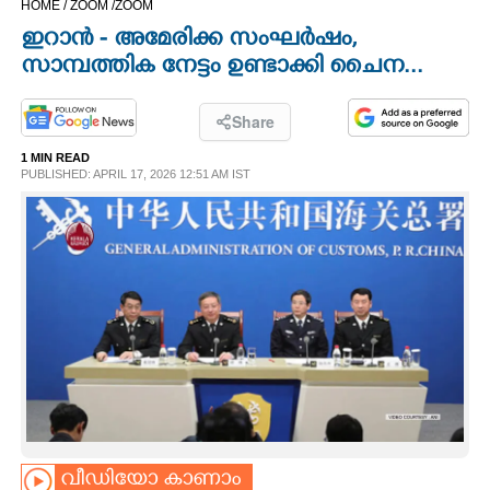
HOME /
ZOOM /
ZOOM
CINEMA
ഇറാൻ - അമേരിക്ക സംഘർഷം,
സാമ്പത്തിക നേട്ടം ഉണ്ടാക്കി ചൈന...
OPINION
Share
PHOTOS
1 MIN READ
PUBLISHED: APRIL 17, 2026 12:51 AM IST
LIFESTYLE
SPIRITUAL
INFO+
ART
ASTRO
വീഡിയോ കാണാം