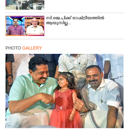
സി.ജെ.പിക്ക് രാഷ്ട്രീയത്തിൽ
ആയുസില്ല...
PHOTO
GALLERY