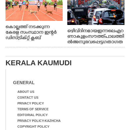
കൊല്ലത്ത് നടക്കുന്ന
ഒഴിവ് ദിനമായ ഇന്നലെ എറ
കേരള സംസ്ഥാന ഇന്റർ
ണാകുളം സൗത്ത് പാലത്തി
ഡിസ്ട്രിക്റ്റ് ക്ലബ്
ൽ അനുഭവപ്പെട്ട ഗതാഗത
അത്‌ലറ്റിക്
ക്കുരുക്ക്
ചാമ്പ്യൻഷിപ്പിൽ അണ്ടർ
20 ആൺകുട്ടികളുടെ 200
മീറ്റർ ഓട്ടം ഫൈനൽ
KERALA KAUMUDI
മത്സരത്തിനിടെ സിന്തറ്റിക്
ട്രാക്കിന് കുറുകെ ഓടുന്ന
നായകൾ.
GENERAL
ABOUT US
CONTACT US
PRIVACY POLICY
TERMS OF SERVICE
EDITORIAL POLICY
PRIVACY POLICY-KAZHCHA
COPYRIGHT POLICY