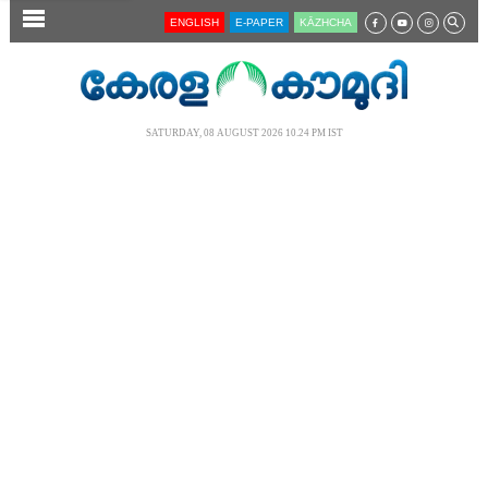
SECTIONS
ENGLISH
E-PAPER
KĀZHCHA
HOME
LATEST
SATURDAY, 08 AUGUST 2026 10.24 PM IST
AUDIO
NOTIFIED NEWS
POLL
KERALA
LOCAL
NEWS 360
CASE DIARY