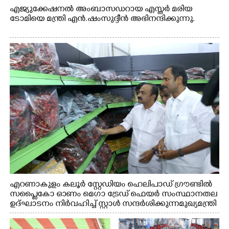
എജ്യുക്കേഷനൽ അംബാസഡറായ എസ്തർ മരിയ
ടോമിയെ മന്ത്രി എൻ.ഷംസുദ്ദീൻ അഭിനന്ദിക്കുന്നു.
എറണാകുളം കലൂർ സ്റ്റേഡിയം ഹെലിപാഡ് ഗ്രൗണ്ടിൽ
സപ്ളൈകോ ഓണം മെഗാ ട്രേഡ് ഫെയർ സംസ്ഥാനതല
ഉദ്ഘാടനം നിർവഹിച്ച് സ്റ്റാൾ സന്ദർശിക്കുന്ന മുഖ്യമന്ത്രി
വി.ഡി. സതീശൻ. മന്ത്രി അനൂപ് ജേക്കബ് സമീപം