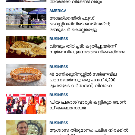
അമേരിക്ക വിടേണ്ടി വരും
AMERICA
അമേരിക്കയിൽ ഫുഡ്
ഫെസ്റ്റിവലിനിടെ വെടിവയ്‌പ്പ്;
രണ്ടുപേർ കൊല്ലപ്പെട്ടു
BUSINESS
വീണ്ടും തിരിച്ചടി; കുതിച്ചുയർന്ന്
സ്വർണവില, ഇന്നത്തെ നിരക്കറിയാം
BUSINESS
48 മണിക്കൂറിനുള്ളിൽ സ്വർണവില
പറന്നുയർന്നു; ഒരു പവന് 4,200
രൂപയുടെ വർദ്ധനവ്, വിവാഹ
സീസണിൽ കനത്ത തിരിച്ചടി
BUSINESS
പ്രി​യ​ ​പ്ര​കാ​ശ് ​വാ​ര്യർ കു​ട്ടി​കൂ​റ​ ​ ബ്രാ​ൻ​
ഡ് ​അം​ബാ​സ​ഡ​ർ
BUSINESS
ആശ്വാസ തീരുമാനം; പലിശ നിരക്കിൽ