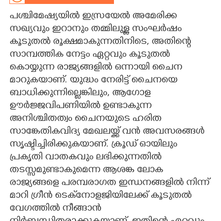
പശ്ചിമേഷ്യയിൽ ഇസ്രയേൽ അമേരിക്ക
CARTOONS
സഖ്യവും ഇറാനും തമ്മിലുള്ള സംഘർഷം
കൂടുതൽ രൂക്ഷമാകുന്നതിനിടെ, അതിന്റെ
LITERATURE
സാമ്പത്തിക നേട്ടം ഏറ്റവും കൂടുതൽ
കൊയ്യുന്ന രാജ്യങ്ങളിൽ ഒന്നായി ചൈന
ZOOM
മാറുകയാണ്. യുദ്ധം നേരിട്ട് ചൈനയെ
ബാധിക്കുന്നില്ലെങ്കിലും, ആഗോള
CONTACT US
ഊർജ്ജവിപണിയിൽ ഉണ്ടാകുന്ന
അനിശ്ചിതത്വം ചൈനയുടെ ഹരിത
സാങ്കേതികവിദ്യ മേഖലയ്ക്ക് വൻ അവസരങ്ങൾ
സൃഷ്ടിച്ചിരിക്കുകയാണ്. ക്രൂഡ് ഓയിലും
പ്രകൃതി വാതകവും ലഭിക്കുന്നതിൽ
തടസ്സമുണ്ടാകുമെന്ന ആശങ്ക ലോക
രാജ്യങ്ങളെ പരമ്പരാഗത ഇന്ധനങ്ങളിൽ നിന്ന്
മാറി ഗ്രീന്‍ ടെക്‌നോളജിയിലേക്ക് കൂടുതൽ
വേഗത്തിൽ നീങ്ങാൻ