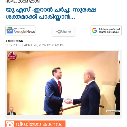
HOME /
ZOOM /
ZOOM
CINEMA
യു.എസ് -ഇറാൻ ചർച്ച: സുരക്ഷ
ശക്തമാക്കി പാകിസ്താൻ...
OPINION
Share
PHOTOS
1 MIN READ
PUBLISHED: APRIL 20, 2026 12:38 AM IST
LIFESTYLE
SPIRITUAL
INFO+
ART
ASTRO
വീഡിയോ കാണാം