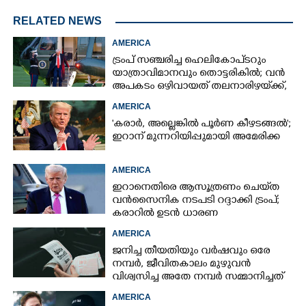
RELATED NEWS
AMERICA
ട്രംപ് സഞ്ചരിച്ച ഹെലികോപ്‌ടറും
യാത്രാവിമാനവും തൊട്ടരികിൽ; വൻ
അപകടം ഒഴിവായത് തലനാരിഴയ്‌ക്ക്,
അന്വേഷണം
AMERICA
'കരാർ, അല്ലെങ്കിൽ പൂർണ കീഴടങ്ങൽ';
ഇറാന് മുന്നറിയിപ്പുമായി അമേരിക്ക
AMERICA
ഇറാനെതിരെ ആസൂത്രണം ചെയ്‌ത
വൻസൈനിക നടപടി റദ്ദാക്കി ട്രംപ്;
കരാറിൽ ഉടൻ ധാരണ
AMERICA
ജനിച്ച തീയതിയും വർഷവും ഒരേ
നമ്പർ, ജീവിതകാലം മുഴുവൻ
വിശ്വസിച്ച അതേ നമ്പർ സമ്മാനിച്ചത്
കോടികളുടെ ഭാഗ്യം
AMERICA