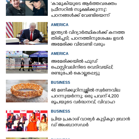
'കാമുകിയുടെ ആർത്തവരക്തം
ഫ്രീസറിൽ സൂക്ഷിക്കുന്നു':
പഠനങ്ങൾക്ക് വേണ്ടിയെന്ന്
വിശദീകരണം,​ ചർച്ചയായി ബ്രയാൻ
AMERICA
ജോൺസന്റെ പോസ്റ്റ്
ഇന്ത്യൻ വിദ്യാർത്ഥികൾക്ക് കനത്ത
തിരിച്ചടി; പഠനത്തിനുശേഷം ഉടൻ
അമേരിക്ക വിടേണ്ടി വരും
AMERICA
അമേരിക്കയിൽ ഫുഡ്
ഫെസ്റ്റിവലിനിടെ വെടിവയ്‌പ്പ്;
രണ്ടുപേർ കൊല്ലപ്പെട്ടു
BUSINESS
48 മണിക്കൂറിനുള്ളിൽ സ്വർണവില
പറന്നുയർന്നു; ഒരു പവന് 4,200
രൂപയുടെ വർദ്ധനവ്, വിവാഹ
സീസണിൽ കനത്ത തിരിച്ചടി
BUSINESS
പ്രി​യ​ ​പ്ര​കാ​ശ് ​വാ​ര്യർ കു​ട്ടി​കൂ​റ​ ​ ബ്രാ​ൻ​
ഡ് ​അം​ബാ​സ​ഡ​ർ