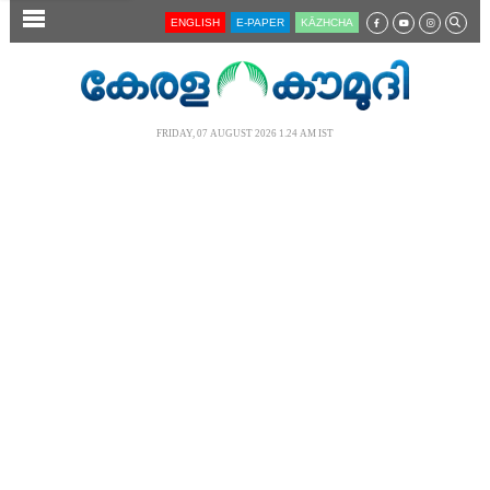
SECTIONS
ENGLISH
E-PAPER
KĀZHCHA
HOME
LATEST
FRIDAY, 07 AUGUST 2026 1.24 AM IST
AUDIO
NOTIFIED NEWS
POLL
KERALA
LOCAL
NEWS 360
CASE DIARY