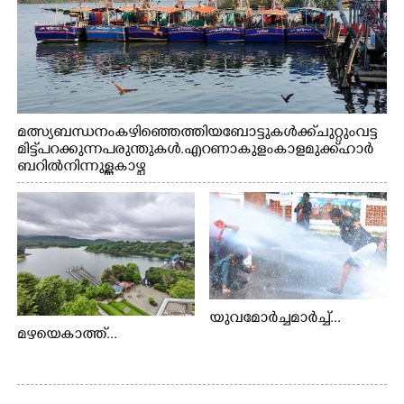
മത്സ്യബന്ധനം കഴിഞ്ഞെത്തിയ ബോട്ടുകൾക്ക് ചുറ്റും വട്ട
മിട്ട് പറക്കുന്ന പരുന്തുകൾ. എറണാകുളം കാളമുക്ക് ഹാർ
ബറിൽ നിന്നുള്ള കാഴ്ച
യുവമോർച്ചമാർച്ച്...
മഴയെകാത്ത്...