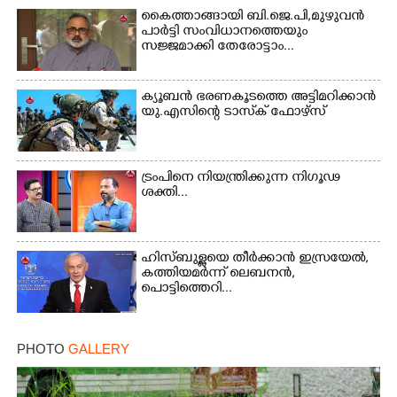
കൈത്താങ്ങായി ബി.ജെ.പി,മുഴുവൻ
Copy Link
പാർട്ടി സംവിധാനത്തെയും
സജ്ജമാക്കി തേരോട്ടാം...
ക്യൂബൻ ഭരണകൂടത്തെ അട്ടിമറിക്കാൻ
യു.എസിന്റെ ടാസ്‌ക് ഫോഴ്സ്
ട്രംപിനെ നിയന്ത്രിക്കുന്ന നിഗൂഢ
ശക്തി...
ഹിസ്ബുള്ളയെ തീർക്കാൻ ഇസ്രയേൽ,
കത്തിയമർന്ന് ലെബനൻ,
പൊട്ടിത്തെറി...
PHOTO
GALLERY