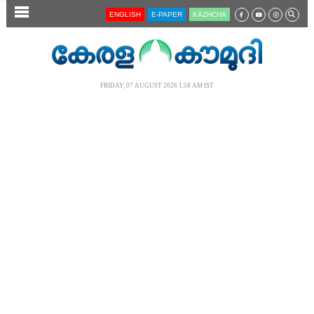
SECTIONS
ENGLISH
E-PAPER
KĀZHCHA
HOME
LATEST
FRIDAY, 07 AUGUST 2026 1.58 AM IST
AUDIO
NOTIFIED NEWS
POLL
KERALA
LOCAL
NEWS 360
CASE DIARY