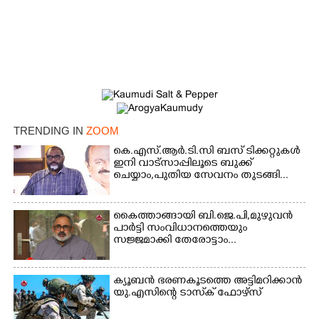
×
Share this link
Copy Link
TRENDING IN
ZOOM
കെ.എസ്.ആർ.ടി.സി ബസ് ടിക്കറ്റുകൾ
ഇനി വാട്സാപ്പിലൂടെ ബുക്ക്
ചെയ്യാം,പുതിയ സേവനം തുടങ്ങി...
കൈത്താങ്ങായി ബി.ജെ.പി,മുഴുവൻ
പാർട്ടി സംവിധാനത്തെയും
സജ്ജമാക്കി തേരോട്ടാം...
ക്യൂബൻ ഭരണകൂടത്തെ അട്ടിമറിക്കാൻ
യു.എസിന്റെ ടാസ്‌ക് ഫോഴ്സ്