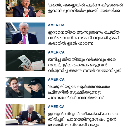
'കരാർ, അല്ലെങ്കിൽ പൂർണ കീഴടങ്ങൽ';
ഇറാന് മുന്നറിയിപ്പുമായി അമേരിക്ക
AMERICA
ഇറാനെതിരെ ആസൂത്രണം ചെയ്‌ത
വൻസൈനിക നടപടി റദ്ദാക്കി ട്രംപ്;
കരാറിൽ ഉടൻ ധാരണ
AMERICA
ജനിച്ച തീയതിയും വർഷവും ഒരേ
നമ്പർ, ജീവിതകാലം മുഴുവൻ
വിശ്വസിച്ച അതേ നമ്പർ സമ്മാനിച്ചത്
കോടികളുടെ ഭാഗ്യം
AMERICA
'കാമുകിയുടെ ആർത്തവരക്തം
ഫ്രീസറിൽ സൂക്ഷിക്കുന്നു':
പഠനങ്ങൾക്ക് വേണ്ടിയെന്ന്
വിശദീകരണം,​ ചർച്ചയായി ബ്രയാൻ
AMERICA
ജോൺസന്റെ പോസ്റ്റ്
ഇന്ത്യൻ വിദ്യാർത്ഥികൾക്ക് കനത്ത
തിരിച്ചടി; പഠനത്തിനുശേഷം ഉടൻ
അമേരിക്ക വിടേണ്ടി വരും