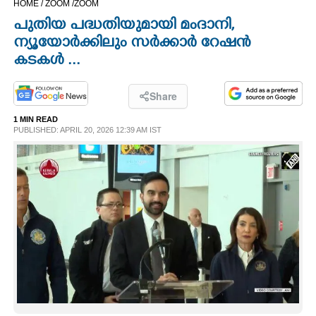
HOME /
ZOOM /
ZOOM
CINEMA
പുതിയ പദ്ധതിയുമായി മംദാനി,
ന്യൂയോർക്കിലും സർക്കാർ റേഷൻ
OPINION
കടകൾ ...
PHOTOS
Share
1 MIN READ
PUBLISHED: APRIL 20, 2026 12:39 AM IST
LIFESTYLE
SPIRITUAL
INFO+
ART
ASTRO