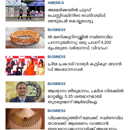
AMERICA
അമേരിക്കയിൽ ഫുഡ്
ഫെസ്റ്റിവലിനിടെ വെടിവയ്‌പ്പ്;
രണ്ടുപേർ കൊല്ലപ്പെട്ടു
BUSINESS
48 മണിക്കൂറിനുള്ളിൽ സ്വർണവില
പറന്നുയർന്നു; ഒരു പവന് 4,200
രൂപയുടെ വർദ്ധനവ്, വിവാഹ
സീസണിൽ കനത്ത തിരിച്ചടി
BUSINESS
പ്രി​യ​ ​പ്ര​കാ​ശ് ​വാ​ര്യർ കു​ട്ടി​കൂ​റ​ ​ ബ്രാ​ൻ​
ഡ് ​അം​ബാ​സ​ഡ​ർ
BUSINESS
ആശ്വാസ തീരുമാനം; പലിശ നിരക്കിൽ
മാറ്റമില്ല, 5.25 ശതമാനമായി
തുടരുമെന്ന് ആർബിഐ
BUSINESS
വിലക്കയറ്റത്തിന് ബ്രേക്ക്, സ്വർണവില
താഴേക്ക്: ആഭരണം വാങ്ങാൻ
തയ്യാറെടുക്കുന്നവർക്ക് ആശ്വാസം,