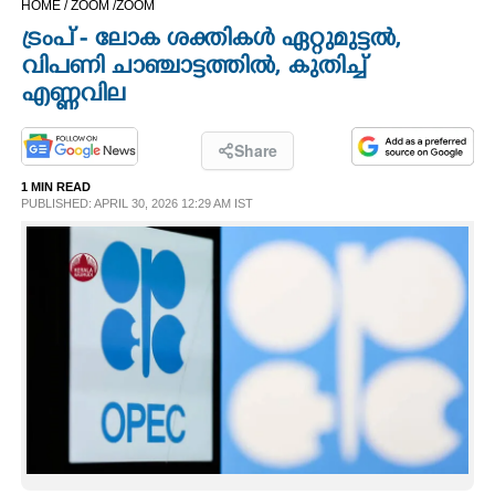
HOME /
ZOOM /
ZOOM
CINEMA
ട്രംപ് - ലോക ശക്തികൾ ഏറ്റുമുട്ടൽ,
വിപണി ചാഞ്ചാട്ടത്തിൽ, കുതിച്ച്
OPINION
എണ്ണവില
PHOTOS
Share
1 MIN READ
PUBLISHED: APRIL 30, 2026 12:29 AM IST
LIFESTYLE
SPIRITUAL
INFO+
ART
ASTRO