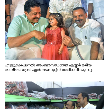
എജ്യുക്കേഷനൽ അംബാസഡറായ എസ്തർ മരിയ
ടോമിയെ മന്ത്രി എൻ.ഷംസുദ്ദീൻ അഭിനന്ദിക്കുന്നു.