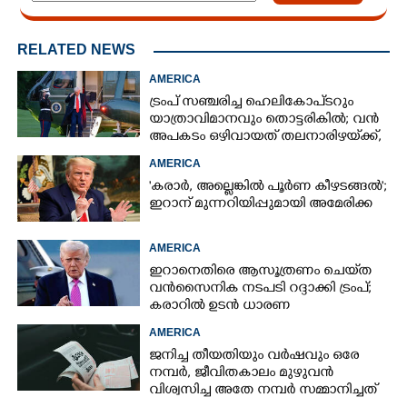
RELATED NEWS
AMERICA
ട്രംപ് സഞ്ചരിച്ച ഹെലികോപ്‌ടറും
യാത്രാവിമാനവും തൊട്ടരികിൽ; വൻ
അപകടം ഒഴിവായത് തലനാരിഴയ്‌ക്ക്,
അന്വേഷണം
AMERICA
'കരാർ, അല്ലെങ്കിൽ പൂർണ കീഴടങ്ങൽ';
ഇറാന് മുന്നറിയിപ്പുമായി അമേരിക്ക
AMERICA
ഇറാനെതിരെ ആസൂത്രണം ചെയ്‌ത
വൻസൈനിക നടപടി റദ്ദാക്കി ട്രംപ്;
കരാറിൽ ഉടൻ ധാരണ
AMERICA
ജനിച്ച തീയതിയും വർഷവും ഒരേ
നമ്പർ, ജീവിതകാലം മുഴുവൻ
വിശ്വസിച്ച അതേ നമ്പർ സമ്മാനിച്ചത്