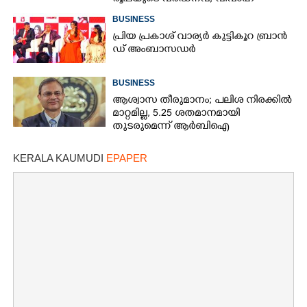
സീസണിൽ കനത്ത തിരിച്ചടി
BUSINESS
പ്രി​യ​ ​പ്ര​കാ​ശ് ​വാ​ര്യർ കു​ട്ടി​കൂ​റ​ ​ ബ്രാ​ൻ​
ഡ് ​അം​ബാ​സ​ഡ​ർ
BUSINESS
ആശ്വാസ തീരുമാനം; പലിശ നിരക്കിൽ
മാറ്റമില്ല, 5.25 ശതമാനമായി
തുടരുമെന്ന് ആർബിഐ
KERALA KAUMUDI
EPAPER