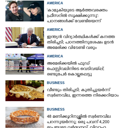
കോടികളുടെ ഭാഗ്യം
AMERICA
'കാമുകിയുടെ ആർത്തവരക്തം
ഫ്രീസറിൽ സൂക്ഷിക്കുന്നു':
പഠനങ്ങൾക്ക് വേണ്ടിയെന്ന്
വിശദീകരണം,​ ചർച്ചയായി ബ്രയാൻ
AMERICA
ജോൺസന്റെ പോസ്റ്റ്
ഇന്ത്യൻ വിദ്യാർത്ഥികൾക്ക് കനത്ത
തിരിച്ചടി; പഠനത്തിനുശേഷം ഉടൻ
അമേരിക്ക വിടേണ്ടി വരും
AMERICA
അമേരിക്കയിൽ ഫുഡ്
ഫെസ്റ്റിവലിനിടെ വെടിവയ്‌പ്പ്;
രണ്ടുപേർ കൊല്ലപ്പെട്ടു
BUSINESS
വീണ്ടും തിരിച്ചടി; കുതിച്ചുയർന്ന്
സ്വർണവില, ഇന്നത്തെ നിരക്കറിയാം
BUSINESS
48 മണിക്കൂറിനുള്ളിൽ സ്വർണവില
പറന്നുയർന്നു; ഒരു പവന് 4,200
രൂപയുടെ വർദ്ധനവ്, വിവാഹ