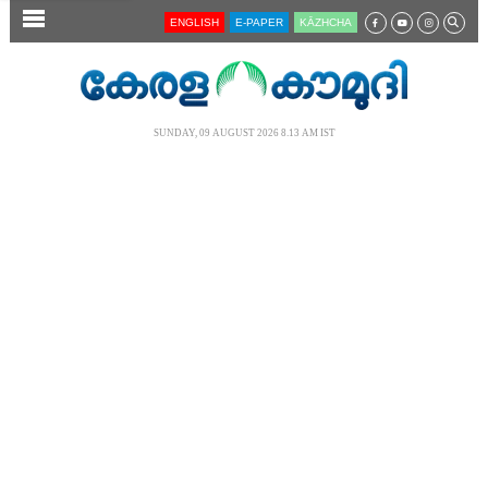
SECTIONS
ENGLISH
E-PAPER
KĀZHCHA
HOME
LATEST
SUNDAY, 09 AUGUST 2026 8.13 AM IST
AUDIO
NOTIFIED NEWS
POLL
KERALA
LOCAL
NEWS 360
CASE DIARY