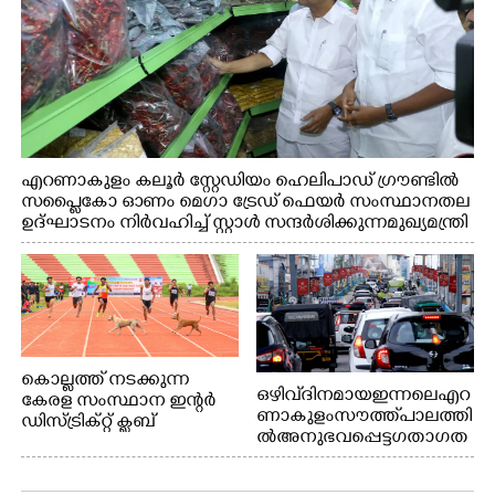
എറണാകുളം കലൂർ സ്റ്റേഡിയം ഹെലിപാഡ് ഗ്രൗണ്ടിൽ
സപ്ളൈകോ ഓണം മെഗാ ട്രേഡ് ഫെയർ സംസ്ഥാനതല
ഉദ്ഘാടനം നിർവഹിച്ച് സ്റ്റാൾ സന്ദർശിക്കുന്ന മുഖ്യമന്ത്രി
വി.ഡി. സതീശൻ. മന്ത്രി അനൂപ് ജേക്കബ് സമീപം
കൊല്ലത്ത് നടക്കുന്ന
ഒഴിവ് ദിനമായ ഇന്നലെ എറ
കേരള സംസ്ഥാന ഇന്റർ
ണാകുളം സൗത്ത് പാലത്തി
ഡിസ്ട്രിക്റ്റ് ക്ലബ്
ൽ അനുഭവപ്പെട്ട ഗതാഗത
അത്‌ലറ്റിക്
ക്കുരുക്ക്
ചാമ്പ്യൻഷിപ്പിൽ അണ്ടർ
20 ആൺകുട്ടികളുടെ 200