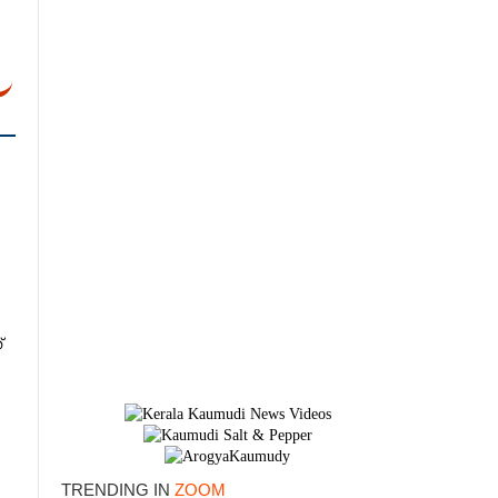
്
×
TRENDING IN
ZOOM