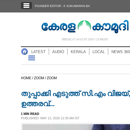
SECTIONS
FOUNDER EDITOR : K SUKUMARAN BA
HOME
LATEST
AUDIO
FRIDAY, 07 AUGUST 2026 7.23 PM IST
NOTIFIED NEWS
LATEST
AUDIO
KERALA
LOCAL
NEWS 360
POLL
KERALA
HOME /
ZOOM /
ZOOM
LOCAL
തുപ്പാക്കി എടുത്ത് സി.എം വിജ
NEWS 360
ഉത്തരവ്...
1 MIN READ
CASE DIARY
PUBLISHED: MAY 13, 2026 12:35 AM IST