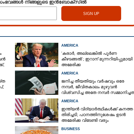
 സംഭവങ്ങൾ നിങ്ങളുടെ ഇൻബോക്സിൽ
AMERICA
ം
'കരാർ, അല്ലെങ്കിൽ പൂർണ
 വൻ
കീഴടങ്ങൽ'; ഇറാന് മുന്നറിയിപ്പുമായി
്,
അമേരിക്ക
AMERICA
‌ത
ജനിച്ച തീയതിയും വർഷവും ഒരേ
്;
നമ്പർ, ജീവിതകാലം മുഴുവൻ
വിശ്വസിച്ച അതേ നമ്പർ സമ്മാനിച്ചത
കോടികളുടെ ഭാഗ്യം
AMERICA
ഇന്ത്യൻ വിദ്യാർത്ഥികൾക്ക് കനത്ത
തിരിച്ചടി; പഠനത്തിനുശേഷം ഉടൻ
അമേരിക്ക വിടേണ്ടി വരും
ാൻ
BUSINESS
Share this link