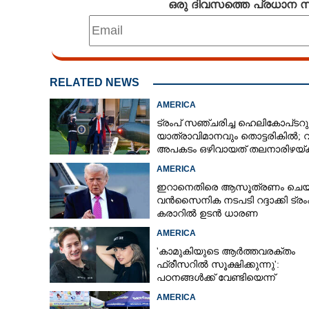
ഒരു ദിവസത്തെ പ്രധാന
RELATED NEWS
AMERICA
ട്രംപ് സഞ്ചരിച്ച ഹെലികോപ്‌ടറു
യാത്രാവിമാനവും തൊട്ടരികിൽ;
അപകടം ഒഴിവായത് തലനാരിഴയ്‌ക്ക
അന്വേഷണം
AMERICA
ഇറാനെതിരെ ആസൂത്രണം ചെയ്
വൻസൈനിക നടപടി റദ്ദാക്കി ട്രംപ
കരാറിൽ ഉടൻ ധാരണ
AMERICA
'കാമുകിയുടെ ആർത്തവരക്തം
ഫ്രീസറിൽ സൂക്ഷിക്കുന്നു':
പഠനങ്ങൾക്ക് വേണ്ടിയെന്ന്
വിശദീകരണം,​ ചർച്ചയായി ബ്രയ
AMERICA
ജോൺസന്റെ പോസ്റ്റ്