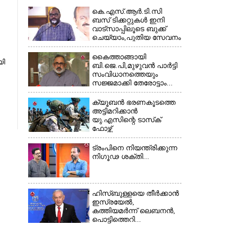
കെ.എസ്.ആർ.ടി.സി
ബസ് ടിക്കറ്റുകൾ ഇനി
വാട്സാപ്പിലൂടെ ബുക്ക്
ചെയ്യാം,പുതിയ സേവനം
തുടങ്ങി...
കൈത്താങ്ങായി
യി
ബി.ജെ.പി,മുഴുവൻ പാർട്ടി
സംവിധാനത്തെയും
സജ്ജമാക്കി തേരോട്ടാം...
ക്യൂബൻ ഭരണകൂടത്തെ
അട്ടിമറിക്കാൻ
യു.എസിന്റെ ടാസ്‌ക്
ഫോഴ്സ്
ട്രംപിനെ നിയന്ത്രിക്കുന്ന
നിഗൂഢ ശക്തി...
ഹിസ്ബുള്ളയെ തീർക്കാൻ
ഇസ്രയേൽ,
കത്തിയമർന്ന് ലെബനൻ,
പൊട്ടിത്തെറി...