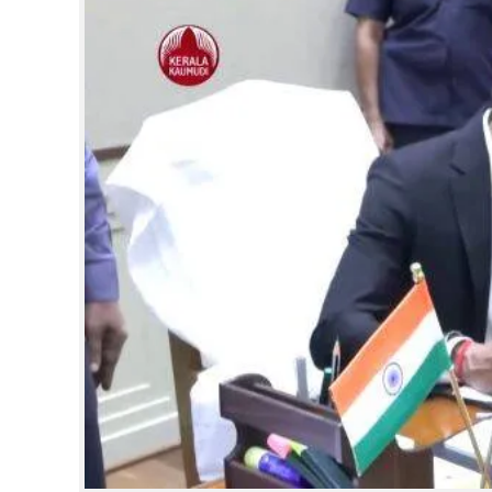
CINEMA
OPINION
PHOTOS
LIFESTYLE
SPIRITUAL
INFO+
ART
ASTRO