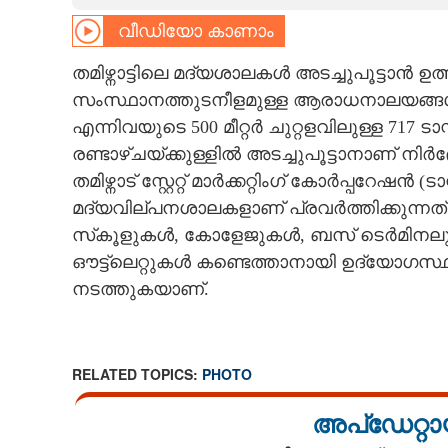
വീഡിയോ കാണാം
CARTOONS
തമിഴ്നാട്ടിലെ മദ്യശാലകൾ അടച്ചുപൂട്ടാൻ ഉത്
LITERATURE
സംസ്ഥാനത്തുടനീളമുള്ള ആരാധനാലയങ്ങൾ,
എന്നിവയുടെ 500 മീറ്റർ ചുറ്റളവിലുള്ള 717
ZOOM
രണ്ടാഴ്ചയ്ക്കുള്ളിൽ അടച്ചുപൂട്ടാനാണ് നിർ
തമിഴ്നാട് സ്റ്റേറ്റ് മാർക്കറ്റിംഗ് കോർപ്പറേഷൻ 
മദ്യവില്പനശാലകളാണ് പ്രവർത്തിക്കുന്നത്. 
CONTACT US
സ്‌കൂളുകൾ, കോളേജുകൾ, ബസ് ടെർമിനലുകൾ 
ഔട്ട്‌ലെറ്റുകൾ കണ്ടെത്താനായി ഉദ്യേ
നടത്തുകയാണ്.
RELATED TOPICS:
PHOTO
അപ്ഡേറ്റാ