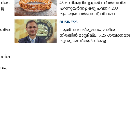
നിടെ
48 മണിക്കൂറിനുള്ളിൽ സ്വർണവില
്ടു
പറന്നുയർന്നു; ഒരു പവന് 4,200
രൂപയുടെ വർദ്ധനവ്, വിവാഹ
സീസണിൽ കനത്ത തിരിച്ചടി
BUSINESS
​ ബ്രാ​
ആശ്വാസ തീരുമാനം; പലിശ
Copy Link
നിരക്കിൽ മാറ്റമില്ല, 5.25 ശതമാനമാ
്ത് സി.എം വിജയ്, 717
തുടരുമെന്ന് ആർബിഐ
ലകൾ പൂട്ടാൻ ഉത്തരവ്...
ർണവില
സം,