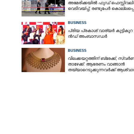
അമേരിക്കയിൽ ഫുഡ് ഫെസ്റ്റിവലി
വെടിവയ്‌പ്പ്; രണ്ടുപേർ കൊല്ലപ്പെട
BUSINESS
പ്രി​യ​ ​പ്ര​കാ​ശ് ​വാ​ര്യർ കു​ട്ടി​കൂ​റ​ 
ൻ​ഡ് ​അം​ബാ​സ​ഡ​ർ
തുപ്പാക്കി എടുത
മദ്യവില്പന ശാ
BUSINESS
വിലക്കയറ്റത്തിന് ബ്രേക്ക്, സ്വ
താഴേക്ക്: ആഭരണം വാങ്ങാൻ
തയ്യാറെടുക്കുന്നവർക്ക് ആശ്വാ
ഇന്നത്തെ നിരക്കറിയാം