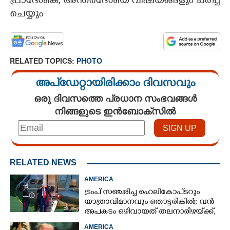
പ്രാദേശിക, അന്തർദേശീയ വിഷയങ്ങളും ചർച്ച
ചെയ്യും
RELATED TOPICS:
PHOTO
അപ്ഡേറ്റായിരിക്കാം ദിവസവും
ഒരു ദിവസത്തെ പ്രധാന സംഭവങ്ങൾ
നിങ്ങളുടെ ഇൻബോക്സിൽ
RELATED NEWS
AMERICA
ട്രംപ് സഞ്ചരിച്ച ഹെലികോപ്‌ടറും
യാത്രാവിമാനവും തൊട്ടരികിൽ; വൻ
അപകടം ഒഴിവായത് തലനാരിഴയ്‌ക്ക്,
അന്വേഷണം
AMERICA