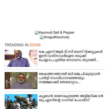
×
Share this link
Copy Link
TRENDING IN
ZOOM
കെ.എസ്.ആർ.ടി.സി ബസ് ടിക്കറ്റുകൾ
ഇനി വാട്സാപ്പിലൂടെ ബുക്ക്
ചെയ്യാം,പുതിയ സേവനം തുടങ്ങി...
കൈത്താങ്ങായി ബി.ജെ.പി,മുഴുവൻ
പാർട്ടി സംവിധാനത്തെയും
സജ്ജമാക്കി തേരോട്ടാം...
ക്യൂബൻ ഭരണകൂടത്തെ അട്ടിമറിക്കാൻ
യു.എസിന്റെ ടാസ്‌ക് ഫോഴ്സ്