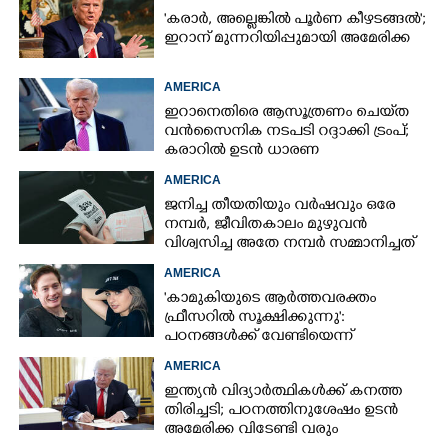
'കരാർ, അല്ലെങ്കിൽ പൂർണ കീഴടങ്ങൽ';
ഇറാന് മുന്നറിയിപ്പുമായി അമേരിക്ക
AMERICA
ഇറാനെതിരെ ആസൂത്രണം ചെയ്‌ത
വൻസൈനിക നടപടി റദ്ദാക്കി ട്രംപ്;
കരാറിൽ ഉടൻ ധാരണ
AMERICA
ജനിച്ച തീയതിയും വർഷവും ഒരേ
നമ്പർ, ജീവിതകാലം മുഴുവൻ
വിശ്വസിച്ച അതേ നമ്പർ സമ്മാനിച്ചത്
കോടികളുടെ ഭാഗ്യം
AMERICA
'കാമുകിയുടെ ആർത്തവരക്തം
ഫ്രീസറിൽ സൂക്ഷിക്കുന്നു':
പഠനങ്ങൾക്ക് വേണ്ടിയെന്ന്
വിശദീകരണം,​ ചർച്ചയായി ബ്രയാൻ
AMERICA
ജോൺസന്റെ പോസ്റ്റ്
ഇന്ത്യൻ വിദ്യാർത്ഥികൾക്ക് കനത്ത
തിരിച്ചടി; പഠനത്തിനുശേഷം ഉടൻ
അമേരിക്ക വിടേണ്ടി വരും