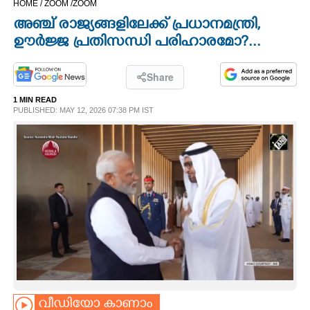
HOME /
ZOOM /
ZOOM
CINEMA
അഞ്ച് രാജ്യങ്ങളിലേക്ക് പ്രധാനമന്ത്രി,
ഊർജ്ജ പ്രതിസന്ധി പരിഹാരമോ?...
OPINION
Share
PHOTOS
1 MIN READ
PUBLISHED: MAY 12, 2026 07:38 PM IST
LIFESTYLE
SPIRITUAL
INFO+
ART
ASTRO
വീഡിയോ കാണാം