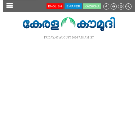
SECTIONS
ENGLISH
E-PAPER
KĀZHCHA
HOME
LATEST
FRIDAY, 07 AUGUST 2026 7.58 AM IST
AUDIO
NOTIFIED NEWS
POLL
KERALA
LOCAL
NEWS 360
CASE DIARY