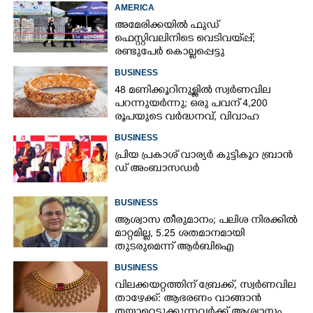
AMERICA
അമേരിക്കയിൽ ഫുഡ്
ഫെസ്റ്റിവലിനിടെ വെടിവയ്‌പ്പ്;
രണ്ടുപേർ കൊല്ലപ്പെട്ടു
BUSINESS
48 മണിക്കൂറിനുള്ളിൽ സ്വർണവില
പറന്നുയർന്നു; ഒരു പവന് 4,200
രൂപയുടെ വർദ്ധനവ്, വിവാഹ
സീസണിൽ കനത്ത തിരിച്ചടി
BUSINESS
പ്രി​യ​ ​പ്ര​കാ​ശ് ​വാ​ര്യർ കു​ട്ടി​കൂ​റ​ ​ ബ്രാ​ൻ​
ഡ് ​അം​ബാ​സ​ഡ​ർ
BUSINESS
ആശ്വാസ തീരുമാനം; പലിശ നിരക്കിൽ
മാറ്റമില്ല, 5.25 ശതമാനമായി
തുടരുമെന്ന് ആർബിഐ
BUSINESS
വിലക്കയറ്റത്തിന് ബ്രേക്ക്, സ്വർണവില
താഴേക്ക്: ആഭരണം വാങ്ങാൻ
തയ്യാറെടുക്കുന്നവർക്ക് ആശ്വാസം,