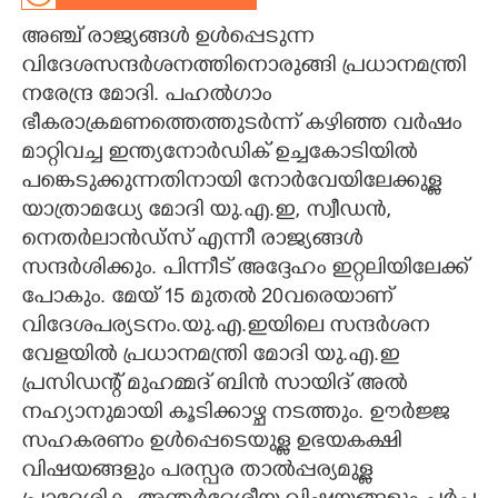
അഞ്ച് രാജ്യങ്ങൾ ഉൾപ്പെടുന്ന
CARTOONS
വിദേശസന്ദർശനത്തിനൊരുങ്ങി പ്രധാനമന്ത്രി
നരേന്ദ്ര മോദി. പഹല്‍ഗാം
LITERATURE
ഭീകരാക്രമണത്തെത്തുടർന്ന് കഴിഞ്ഞ വർഷം
മാറ്റിവച്ച ഇന്ത്യനോർഡിക് ഉച്ചകോടിയിൽ
ZOOM
പങ്കെടുക്കുന്നതിനായി നോർവേയിലേക്കുള്ള
യാത്രാമധ്യേ മോദി യു.എ.ഇ, സ്വീഡൻ,
CONTACT US
നെതർലാൻഡ്സ് എന്നീ രാജ്യങ്ങൾ
സന്ദർശിക്കും. പിന്നീട് അദ്ദേഹം ഇറ്റലിയിലേക്ക്
പോകും. മേയ് 15 മുതൽ 20വരെയാണ്
വിദേശപര്യടനം.യു.എ.ഇയിലെ സന്ദർശന
വേളയിൽ പ്രധാനമന്ത്രി മോദി യു.എ.ഇ
പ്രസിഡന്റ് മുഹമ്മദ് ബിൻ സായിദ് അൽ
നഹ്യാനുമായി കൂടിക്കാഴ്ച നടത്തും. ഊർജ്ജ
സഹകരണം ഉൾപ്പെടെയുള്ള ഉഭയകക്ഷി
വിഷയങ്ങളും പരസ്പര താല്‍പ്പര്യമുള്ള