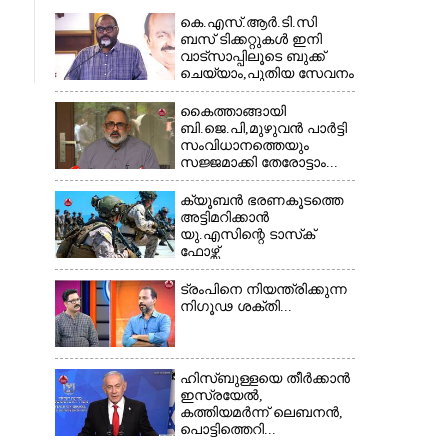
കെ.എസ്.ആർ.ടി.സി
ബസ് ടിക്കറ്റുകൾ ഇനി
വാട്സാപ്പിലൂടെ ബുക്ക്
ചെയ്യാം,പുതിയ സേവനം
തുടങ്ങി...
കൈത്താങ്ങായി
ബി.ജെ.പി,മുഴുവൻ പാർട്ടി
സംവിധാനത്തെയും
സജ്ജമാക്കി തേരോട്ടാം...
ക്യൂബൻ ഭരണകൂടത്തെ
അട്ടിമറിക്കാൻ
യു.എസിന്റെ ടാസ്‌ക്
ഫോഴ്സ്
ട്രംപിനെ നിയന്ത്രിക്കുന്ന
നിഗൂഢ ശക്തി...
ഹിസ്ബുള്ളയെ തീർക്കാൻ
ഇസ്രയേൽ,
കത്തിയമർന്ന് ലെബനൻ,
പൊട്ടിത്തെറി...