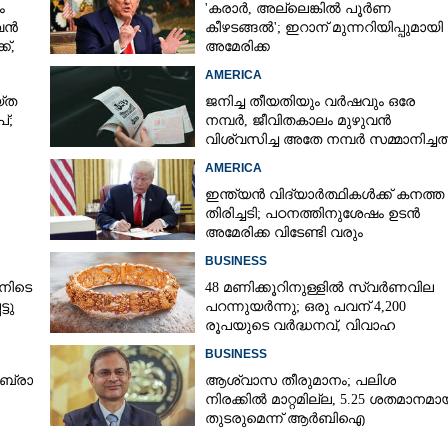
ം
'കരാർ, അല്ലെങ്കിൽ പൂർണ
 വൻ
കീഴടങ്ങൽ'; ഇറാന് മുന്നറിയിപ്പുമായി
്,
അമേരിക്ക
AMERICA
‌ത
ജനിച്ച തീയതിയും വർഷവും ഒരേ
്;
നമ്പർ, ജീവിതകാലം മുഴുവൻ
വിശ്വസിച്ച അതേ നമ്പർ സമ്മാനിച്ചത
കോടികളുടെ ഭാഗ്യം
AMERICA
ഇന്ത്യൻ വിദ്യാർത്ഥികൾക്ക് കനത്ത
തിരിച്ചടി; പഠനത്തിനുശേഷം ഉടൻ
അമേരിക്ക വിടേണ്ടി വരും
ാൻ
BUSINESS
നിടെ
48 മണിക്കൂറിനുള്ളിൽ സ്വർണവില
്ടു
പറന്നുയർന്നു; ഒരു പവന് 4,200
രൂപയുടെ വർദ്ധനവ്, വിവാഹ
സീസണിൽ കനത്ത തിരിച്ചടി
BUSINESS
​ ബ്രാ​
ആശ്വാസ തീരുമാനം; പലിശ
നിരക്കിൽ മാറ്റമില്ല, 5.25 ശതമാനമാ
തുടരുമെന്ന് ആർബിഐ
Share this link