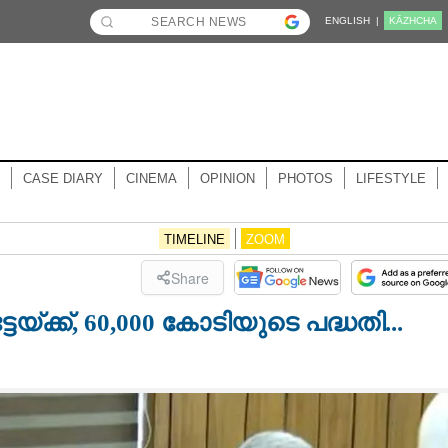
ENGLISH |
KĀZHCHA
CASE DIARY
CINEMA
OPINION
PHOTOS
LIFESTYLE
TIMELINE
ZOOM
Share
ക്, 60,000 കോടിയുടെ പദ്ധതി...