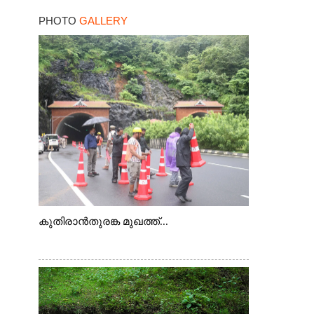
PHOTO
GALLERY
കുതിരാൻതുരങ്ക മുഖത്ത്...