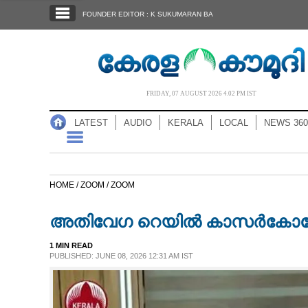
SECTIONS
FOUNDER EDITOR : K SUKUMARAN BA
HOME
LATEST
AUDIO
FRIDAY, 07 AUGUST 2026 4.02 PM IST
NOTIFIED NEWS
LATEST
AUDIO
KERALA
LOCAL
NEWS 360
POLL
KERALA
HOME /
ZOOM /
ZOOM
LOCAL
അതിവേഗ റെയിൽ കാസർകോട്ടേയ്ക്
NEWS 360
1 MIN READ
PUBLISHED: JUNE 08, 2026 12:31 AM IST
CASE DIARY