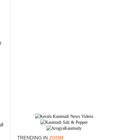
്
×
യി
TRENDING IN
ZOOM