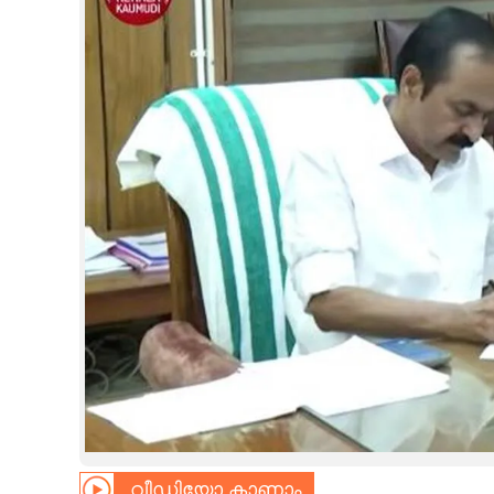
CINEMA
OPINION
PHOTOS
LIFESTYLE
SPIRITUAL
INFO+
ART
ASTRO
വീഡിയോ കാണാം