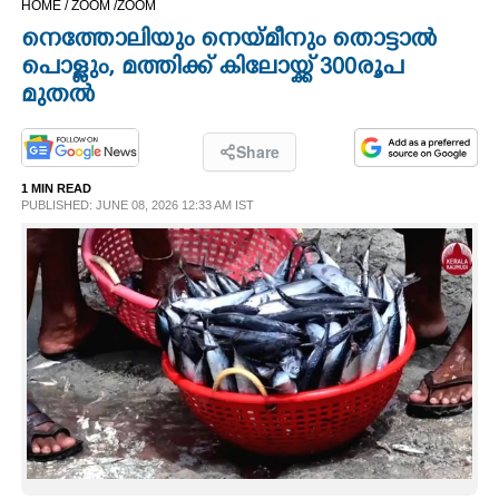
HOME /
ZOOM /
ZOOM
CINEMA
നെത്തോലിയും നെയ്മീനും തൊട്ടാൽ
പൊള്ളും, മത്തിക്ക് കിലോയ്ക്ക് 300രൂപ
OPINION
മുതൽ
PHOTOS
Share
1 MIN READ
PUBLISHED: JUNE 08, 2026 12:33 AM IST
LIFESTYLE
SPIRITUAL
INFO+
ART
ASTRO