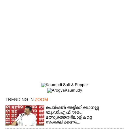
TRENDING IN
ZOOM
പെൻഷൻ അട്ടിമറിക്കാനുള്ള
×
Share this link
യു.ഡി.എഫ് ശ്രമം,
മത്സ്യത്തൊഴിലാളികളെ
സംരക്ഷിക്കണം...