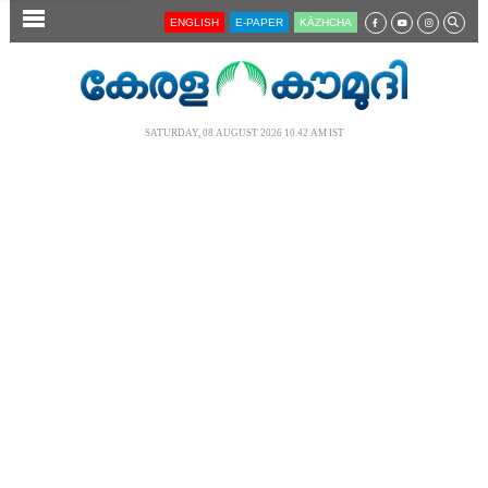
SECTIONS
ENGLISH
E-PAPER
KĀZHCHA
HOME
LATEST
SATURDAY, 08 AUGUST 2026 10.42 AM IST
AUDIO
NOTIFIED NEWS
POLL
KERALA
LOCAL
NEWS 360
CASE DIARY