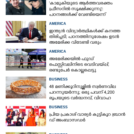
'കാമുകിയുടെ ആർത്തവരക്തം
ഫ്രീസറിൽ സൂക്ഷിക്കുന്നു':
പഠനങ്ങൾക്ക് വേണ്ടിയെന്ന്
വിശദീകരണം,​ ചർച്ചയായി ബ്രയാൻ
AMERICA
ജോൺസന്റെ പോസ്റ്റ്
ഇന്ത്യൻ വിദ്യാർത്ഥികൾക്ക് കനത്ത
തിരിച്ചടി; പഠനത്തിനുശേഷം ഉടൻ
അമേരിക്ക വിടേണ്ടി വരും
AMERICA
അമേരിക്കയിൽ ഫുഡ്
ഫെസ്റ്റിവലിനിടെ വെടിവയ്‌പ്പ്;
രണ്ടുപേർ കൊല്ലപ്പെട്ടു
BUSINESS
48 മണിക്കൂറിനുള്ളിൽ സ്വർണവില
പറന്നുയർന്നു; ഒരു പവന് 4,200
രൂപയുടെ വർദ്ധനവ്, വിവാഹ
സീസണിൽ കനത്ത തിരിച്ചടി
BUSINESS
പ്രി​യ​ ​പ്ര​കാ​ശ് ​വാ​ര്യർ കു​ട്ടി​കൂ​റ​ ​ ബ്രാ​ൻ​
ഡ് ​അം​ബാ​സ​ഡ​ർ