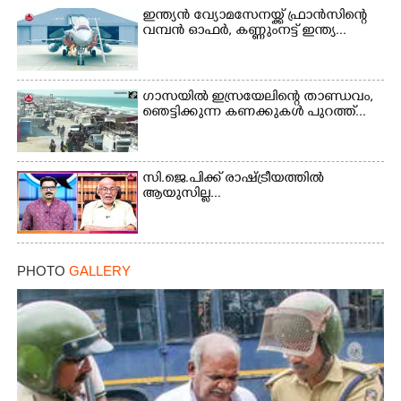
ഇന്ത്യൻ വ്യോമസേനയ്ക്ക് ഫ്രാൻസിന്റെ
വമ്പൻ ഓഫർ, കണ്ണുംനട്ട് ഇന്ത്യ...
Copy Link
ഗാസയിൽ ഇസ്രയേലിന്റെ താണ്ഡവം,
ഞെട്ടിക്കുന്ന കണക്കുകൾ പുറത്ത്...
സി.ജെ.പിക്ക് രാഷ്ട്രീയത്തിൽ
ആയുസില്ല...
PHOTO
GALLERY