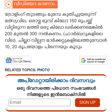
വീഡിയോ കാണാം
CARTOONS
ട്രോളിംഗ് തുടങ്ങും മുമ്പേ കുതിച്ചുയരുന്ന്
മത്സ്യവില. ഒരാഴ്ച മുമ്പ് കിലോ 150 രൂപയ്ക്ക്
LITERATURE
വിറ്റിരുന്ന മത്തി ഒരു കിലോ ലഭിക്കണമെങ്കിൽ
200 മുതൽ 300 നൽകണം. (ഹാർബറുകളിലെ
ZOOM
വില). ചില്ലറ വില്പന മാർക്കറ്റുകളിലെത്തുമ്പോൾ
10, 20 രൂപയോളം പിന്നെയും കൂടും
CONTACT US
RELATED TOPICS:
PHOTO
അപ്ഡേറ്റായിരിക്കാം ദിവസവും
ഒരു ദിവസത്തെ പ്രധാന സംഭവങ്ങൾ
നിങ്ങളുടെ ഇൻബോക്സിൽ