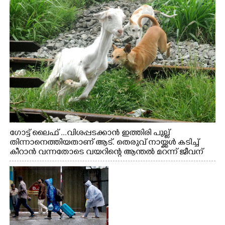
ഗോട്ട് ലൈഫ് ...വിശപ്പടക്കാൻ ഇത്തിരി പുല്ല്
തിന്നാനെത്തിയതാണ് ആട്. തെരുവ് നായ്ക്കൾ കടിച്ച്
കീറാൻ വന്നതോടെ വയറിന്റെ ആന്തൽ മറന്ന് ജീവന്
വേണ്ടിയായി ഓട്ടം. എറണാകുളം വാത്തുരുത്തിയിൽ
നിന്നുള്ള കാഴ്ച