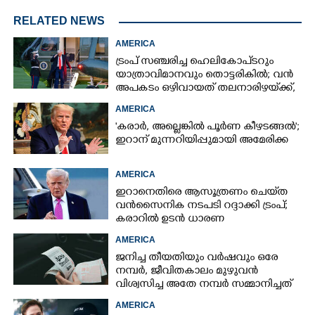
RELATED NEWS
AMERICA
ട്രംപ് സഞ്ചരിച്ച ഹെലികോപ്‌ടറും
യാത്രാവിമാനവും തൊട്ടരികിൽ; വൻ
അപകടം ഒഴിവായത് തലനാരിഴയ്‌ക്ക്,
അന്വേഷണം
AMERICA
'കരാർ, അല്ലെങ്കിൽ പൂർണ കീഴടങ്ങൽ';
ഇറാന് മുന്നറിയിപ്പുമായി അമേരിക്ക
AMERICA
ഇറാനെതിരെ ആസൂത്രണം ചെയ്‌ത
വൻസൈനിക നടപടി റദ്ദാക്കി ട്രംപ്;
കരാറിൽ ഉടൻ ധാരണ
AMERICA
ജനിച്ച തീയതിയും വർഷവും ഒരേ
നമ്പർ, ജീവിതകാലം മുഴുവൻ
വിശ്വസിച്ച അതേ നമ്പർ സമ്മാനിച്ചത്
കോടികളുടെ ഭാഗ്യം
AMERICA