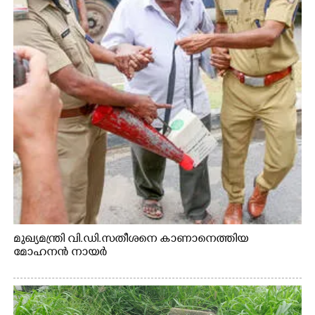
മുഖ്യമന്ത്രി വി.ഡി.സതീശനെ കാണാനെത്തിയ
മോഹനൻ നായർ