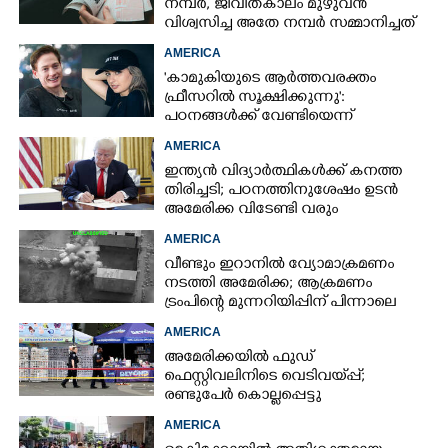
നമ്പർ, ജീവിതകാലം മുഴുവൻ
വിശ്വസിച്ച അതേ നമ്പർ സമ്മാനിച്ചത്
കോടികളുടെ ഭാഗ്യം
AMERICA
'കാമുകിയുടെ ആർത്തവരക്തം
ഫ്രീസറിൽ സൂക്ഷിക്കുന്നു':
പഠനങ്ങൾക്ക് വേണ്ടിയെന്ന്
വിശദീകരണം,​ ചർച്ചയായി ബ്രയാൻ
AMERICA
ജോൺസന്റെ പോസ്റ്റ്
ഇന്ത്യൻ വിദ്യാർത്ഥികൾക്ക് കനത്ത
തിരിച്ചടി; പഠനത്തിനുശേഷം ഉടൻ
അമേരിക്ക വിടേണ്ടി വരും
AMERICA
വീണ്ടും ഇറാനിൽ വ്യോമാക്രമണം
നടത്തി അമേരിക്ക; ആക്രമണം
ട്രംപിന്റെ മുന്നറിയിപ്പിന് പിന്നാലെ
AMERICA
അമേരിക്കയിൽ ഫുഡ്
ഫെസ്റ്റിവലിനിടെ വെടിവയ്‌പ്പ്;
രണ്ടുപേർ കൊല്ലപ്പെട്ടു
AMERICA