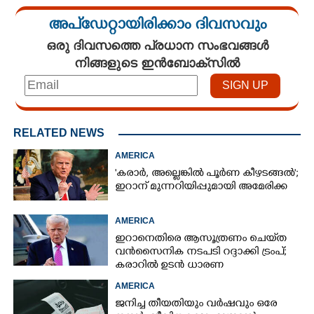
അപ്ഡേറ്റായിരിക്കാം ദിവസവും
ഒരു ദിവസത്തെ പ്രധാന സംഭവങ്ങൾ
നിങ്ങളുടെ ഇൻബോക്സിൽ
RELATED NEWS
AMERICA
'കരാർ, അല്ലെങ്കിൽ പൂർണ കീഴടങ്ങൽ';
ഇറാന് മുന്നറിയിപ്പുമായി അമേരിക്ക
AMERICA
ഇറാനെതിരെ ആസൂത്രണം ചെയ്‌ത
വൻസൈനിക നടപടി റദ്ദാക്കി ട്രംപ്;
കരാറിൽ ഉടൻ ധാരണ
AMERICA
ജനിച്ച തീയതിയും വർഷവും ഒരേ