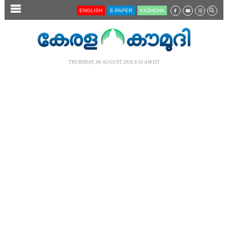
SECTIONS
ENGLISH
E-PAPER
KĀZHCHA
HOME
LATEST
THURSDAY, 06 AUGUST 2026 8.50 AM IST
AUDIO
NOTIFIED NEWS
POLL
KERALA
LOCAL
NEWS 360
CASE DIARY