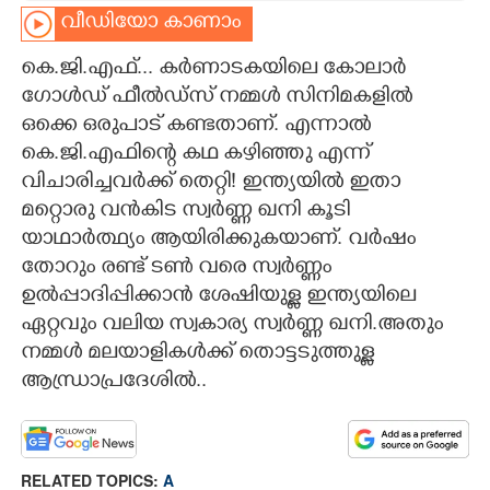
വീഡിയോ കാണാം
CARTOONS
കെ.ജി.എഫ്... കർണാടകയിലെ കോലാർ
ഗോൾഡ് ഫീൽഡ്സ് നമ്മൾ സിനിമകളിൽ
LITERATURE
ഒക്കെ ഒരുപാട് കണ്ടതാണ്. എന്നാൽ
കെ.ജി.എഫിന്റെ കഥ കഴിഞ്ഞു എന്ന്
ZOOM
വിചാരിച്ചവർക്ക് തെറ്റി! ഇന്ത്യയിൽ ഇതാ
മറ്റൊരു വൻകിട സ്വർണ്ണ ഖനി കൂടി
CONTACT US
യാഥാർത്ഥ്യം ആയിരിക്കുകയാണ്. വർഷം
തോറും രണ്ട് ടൺ വരെ സ്വർണ്ണം
ഉൽപ്പാദിപ്പിക്കാൻ ശേഷിയുള്ള ഇന്ത്യയിലെ
ഏറ്റവും വലിയ സ്വകാര്യ സ്വർണ്ണ ഖനി.അതും
നമ്മൾ മലയാളികൾക്ക് തൊട്ടടുത്തുള്ള
ആന്ധ്രാപ്രദേശിൽ..
RELATED TOPICS:
A