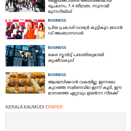
മെക്സിക്കോയിൽ അതിശക്തമായ
ഭൂചലനം,​ 7.4 തീവ്രത,​ സുനാമി
മുന്നറിയിപ്പ്
BUSINESS
പ്രി​യ​ ​പ്ര​കാ​ശ് ​വാ​ര്യർ കു​ട്ടി​കൂ​റ​ ​ ബ്രാ​ൻ​
ഡ് ​അം​ബാ​സ​ഡ​ർ
BUSINESS
കേര സ്മാർട്ട് പദ്ധതിയുമായി
കൃഷിവകുപ്പ്
BUSINESS
ആശ്വസിക്കാൻ വകയില്ല; ഇന്നലെ
കുറഞ്ഞ സ്വർണവില ഇന്ന് കൂടി, ഈ
മാസത്തെ ഏറ്റവും ഉയർന്ന നിരക്ക്
KERALA KAUMUDI
EPAPER