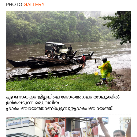
PHOTO
GALLERY
എറണാകുളം ജില്ലയിലെ കോതമംഗലം താലൂക്കിൽ
ഉൾപ്പെടുന്ന ഒരു വലിയ
ഗ്രാമപഞ്ചായത്താണ് കുട്ടമ്പുഴ ഗ്രാമ പഞ്ചായത്ത്.
ആദിവാസി ഊരുകളായ വെള്ളാരംകുത്ത്, കത്തിപ്പാറ,
ഉറിയംപെട്ടി, തേക്കല്ല്, വെട്ടിക്കല്ല്, മഞ്ചപ്പാറ എന്നീ ആറു
സ്ഥലങ്ങളിലേക്കുള്ള പ്രധാന സഞ്ചാര മാർഗമാണ് ഈ
കാണുന്ന കടത്ത് വള്ളം