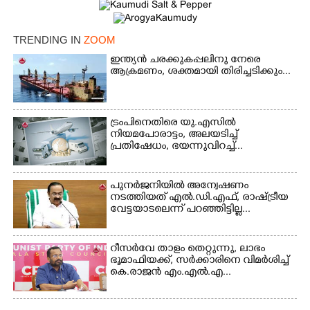
TRENDING IN
ZOOM
Copy Link
ഇന്ത്യൻ ചരക്കുകപ്പലിനു നേരെ
ആക്രമണം, ശക്തമായി തിരിച്ചടിക്കും...
ട്രംപിനെതിരെ യു.എസിൽ
നിയമപോരാട്ടം, അലയടിച്ച്
പ്രതിഷേധം, ഭയന്നുവിറച്ച്...
പുനർജനിയിൽ അന്വേഷണം
നടത്തിയത് എൽ.ഡി.എഫ്, രാഷ്ട്രീയ
വേട്ടയാടലെന്ന് പറഞ്ഞിട്ടില്ല...
റീസർവേ താളം തെറ്റുന്നു, ലാഭം
ഭൂമാഫിയക്ക്, സർക്കാരിനെ വിമർശിച്ച്
കെ.രാജൻ എം.എൽ.എ...