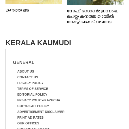
കനത്ത മഴ
സേഫ് സോൺ: ഇന്നലെ
പെയ്ത കനത്ത മഴയിൽ
കോഴിക്കോട് വടക്കേ
വയലിൽ വെള്ളം
കയറിയതിനെ തുടർന്ന്
വീട്ടുസാധനങ്ങളുമായി
KERALA KAUMUDI
വെള്ളത്തിലൂടെ
നടന്നുവരുന്നവരെ
മതിലിനു മുകളിൽ നോക്കി
നിൽക്കുന്ന
GENERAL
നായ. ഫോട്ടോ: കെ.വിശ്വജി
ത്ത്
ABOUT US
CONTACT US
PRIVACY POLICY
TERMS OF SERVICE
EDITORIAL POLICY
PRIVACY POLICY-KAZHCHA
COPYRIGHT POLICY
ADVERTISEMENT DISCLAIMER
PRINT AD RATES
OUR OFFICES
CORPORATE OFFICE