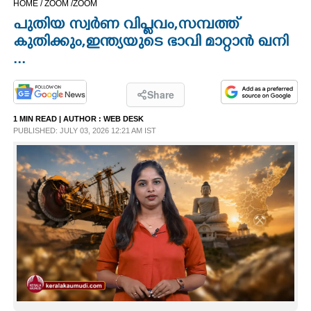
HOME /
ZOOM /
ZOOM
CINEMA
പുതിയ സ്വർണ വിപ്ലവം,സമ്പത്ത്
കുതിക്കും,ഇന്ത്യയുടെ ഭാവി മാറ്റാൻ ഖനി
OPINION
...
PHOTOS
Share
1 MIN READ
| AUTHOR :
WEB DESK
PUBLISHED: JULY 03, 2026 12:21 AM IST
LIFESTYLE
SPIRITUAL
INFO+
ART
ASTRO